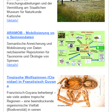
Forschungsabteilungen und der
Vermittlung am Staatlichen
Museum für Naturkunde
Karlsruhe
[details]
ARAMOB - Mobilisierung vo
n Spinnendaten
Semantische Anreicherung und
Mobilisierung von Daten
netzbasierter Repositorien für
Taxonomie und Ökologie von
Spinnen
[details]
Tropische Wolfspinnen (Cte
nidae) in Französisch Guyan
a
Französisch-Guyana beherbergt –
wie viele andere tropische
Regionen – eine beeindruckende
organismische Vielfalt
(Biodiversität) in seinen