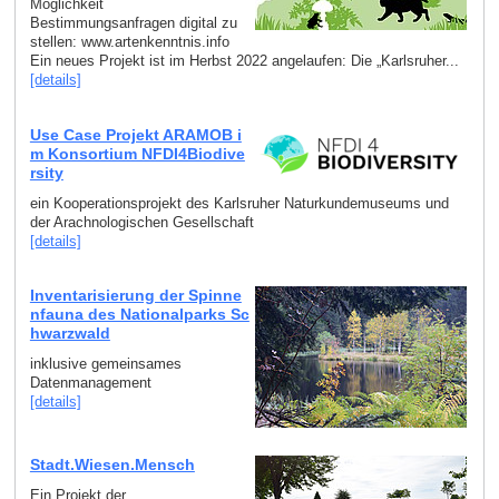
Möglichkeit
Bestimmungsanfragen digital zu
stellen: www.artenkenntnis.info
Ein neues Projekt ist im Herbst 2022 angelaufen: Die „Karlsruher...
[details]
Use Case Projekt ARAMOB i
m Konsortium NFDI4Biodive
rsity
ein Kooperationsprojekt des Karlsruher Naturkundemuseums und
der Arachnologischen Gesellschaft
[details]
Inventarisierung der Spinne
nfauna des Nationalparks Sc
hwarzwald
inklusive gemeinsames
Datenmanagement
[details]
Stadt.Wiesen.Mensch
Ein Projekt der