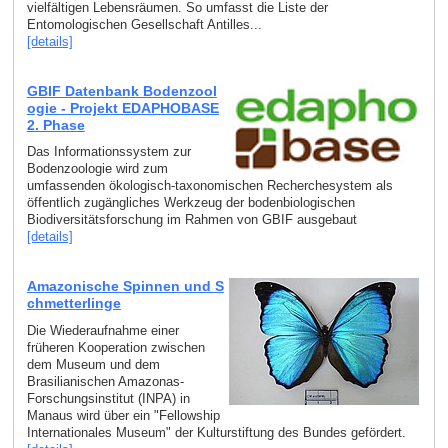
vielfältigen Lebensräumen. So umfasst die Liste der
Entomologischen Gesellschaft Antilles...
[details]
GBIF Datenbank Bodenzool
ogie - Projekt EDAPHOBASE
2. Phase
Das Informationssystem zur
Bodenzoologie wird zum
umfassenden ökologisch-taxonomischen Recherchesystem als
öffentlich zugängliches Werkzeug der bodenbiologischen
Biodiversitätsforschung im Rahmen von GBIF ausgebaut
[details]
Amazonische Spinnen und S
chmetterlinge
Die Wiederaufnahme einer
früheren Kooperation zwischen
dem Museum und dem
Brasilianischen Amazonas-
Forschungsinstitut (INPA) in
Manaus wird über ein "Fellowship
Internationales Museum" der Kulturstiftung des Bundes gefördert.