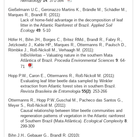
Nematology
14
: 371-384
Gießelmann U.C., Geronazzo Martins K., Brändle M., Schädler M.,
Marques R., Brandl R. (2011):
Lack of home-field advantage in the decomposition of leaf
litter in the Atlantic Rainforest of Brazil.
Applied Soil
Ecology
49
: 5-10
Höfer H., Bihn JH., Borges C., Britez RMd., Brandl R., Fabry R.,
Jetzkowitz J., Kahle HP., Marques R., Ottermanns R., Paulsch D.,
Römbke J., Roß-Nickoll M., Verhaagh M. (2011):
InBioVeritas – Valuating nature in the southern Mata
Atlântica of Brazil.
Procedia Environmental Sciences
9
: 64-
71
Hopp P.W., Caron E., Ottermanns R., Roß-Nickoll M. (2011):
Evaluating leaf litter beetle data sampled by Winkler
extraction from Atlantic forest sites in southern Brazil.
Revista Brasileira de Entomologia
55(2)
: 253-266
Ottermanns R., Hopp P.W.,Guschal M., Pacheco das Santos G.,
Meyer S., Roß-Nickoll M. (2011):
Causal relationship between litter beetle communities and
regeneration patterns of vegetation in the Atlantic rainforest
of Southern Brazil (Mata Atlântica).
Ecological Complexity
8
:
299-309
Bihn J.H., Gebauer G., Brandl R. (2010):