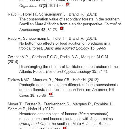
Organisms
87(2)
: 101-120
Raub F., Höfer H., Scheuermann L., Brandl R. (2014):
The conservation value of secondary forests in the southern
Brazilian Mata Atlântica from a spider perspective.
Journal of
Arachnology
42
: 52-73
Raub F., Scheuermann L., Höfer H., Brandl R. (2014):
No bottom-up effects of food addition on predators in a
tropical forest.
Basic and Applied Ecology
15
: 59-65
Zwiener V.P. , Cardoso F.C.G., Padial A.A., Marques M.C.M.
(2014):
Disentangling the effects of facilitation on restoration of the
Atlantic Forest.
Basic and Applied Ecology
15
: 34-41
Dickow KMC., Marques R., Pinto CB., Höfer H. (2012):
Produção de serapilheira em diferentes fases sucessionais
de uma floresta subtropical secundária, em Antonina, PR.
Cerne
18
: 75-86
Moser T., Förster B., Frankenbach S., Marques R., Römbke J.,
Schmidt P., Höfer H. (2012):
Nematode assemblages of banana (
Musa acuminata
)
monocultures and banana plantations with Juçara palms
(
Euterpe edulis
) in the southern Mata Atlântica, Brazil.