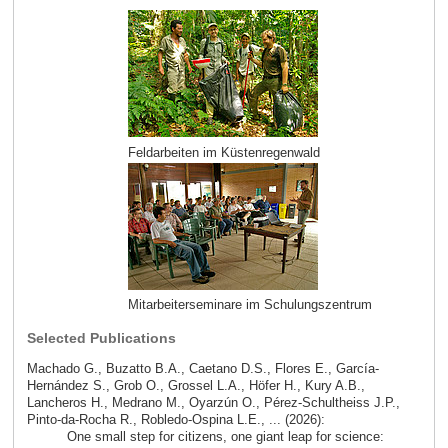
Feldarbeiten im Küstenregenwald
Mitarbeiterseminare im Schulungszentrum
Selected Publications
Machado G., Buzatto B.A., Caetano D.S., Flores E., García-
Hernández S., Grob O., Grossel L.A., Höfer H., Kury A.B.,
Lancheros H., Medrano M., Oyarzún O., Pérez-Schultheiss J.P.,
Pinto-da-Rocha R., Robledo-Ospina L.E., ... (2026):
One small step for citizens, one giant leap for science: