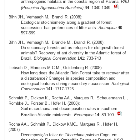
anthropogenic habitats in the coastal region of Paraná.
PAB
(Pesquisa Agropecuária Brasileira)
44
: 1040-1049
Bihn JH., Verhaagh M., Brandl R. (2008):
Ecological stoichiometry along a gradient of forest
succession: bait preferences of litter ants.
Biotropica
40
:
597-599
Bihn JH., Verhaagh M., Brändle M., Brandl R. (2008):
Do secondary forests act as refuges for old growth forest
animals? Recovery of ant diversity in the Atlantic forest of
Brazil.
Biological Conservation
141
: 733-743
Liebsch D., Marques M.C.M., Goldenberg R. (2008):
How long does the Atlantic Rain Forest take to recover after
a disturbance? Changes in species composition and
ecological features during secondary succession.
Biological
Conservation
141
: 1717-1725
Schmidt P., Dickow K., Rocha AA., Marques R., Scheuermann L.,
Römbke J., Förster B., Höfer H. (2008):
Soil macrofauna and decomposition rates in southern
Brazilian Atlantic rainforests.
Ecotropica
14
: 89-100
Rocha AA., Schmidt P., Dickow KMC., Marques R., Höfer H.
(2007):
Decomposição foliar de
Tibouchina pulchra
Cogn. em