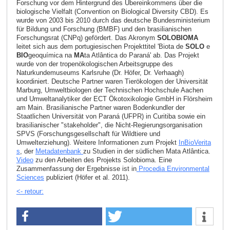
Forschung vor dem Hintergrund des Übereinkommens über die
biologische Vielfalt (Convention on Biological Diversity CBD). Es
wurde von 2003 bis 2010 durch das deutsche Bundesministerium
für Bildung und Forschung (BMBF) und den brasilianischen
Forschungsrat (CNPq) gefördert. Das Akronym
SOLOBIOMA
leitet sich aus dem portugiesischen Projekttitel 'Biota de
SOLO
e
BIO
geoquímica na
MA
ta Atlântica do Paraná' ab. Das Projekt
wurde von der tropenökologischen Arbeitsgruppe des
Naturkundemuseums Karlsruhe (Dr. Höfer, Dr. Verhaagh)
koordiniert. Deutsche Partner waren Tierökologen der Universität
Marburg, Umweltbiologen der Technischen Hochschule Aachen
und Umweltanalytiker der ECT Ökotoxikologie GmbH in Flörsheim
am Main. Brasilianische Partner waren Bodenkundler der
Staatlichen Universität von Paraná (UFPR) in Curitiba sowie ein
brasilianischer "stakeholder", die Nicht-Regierungsorganisation
SPVS (Forschungsgesellschaft für Wildtiere und
Umwelterziehung). Weitere Informationen zum Projekt
InBioVerita
s
, der
Metadatenbank
zu Studien in der südlichen Mata Atlântica.
Video
zu den Arbeiten des Projekts Solobioma. Eine
Zusammenfassung der Ergebnisse ist in
Procedia Environmental
Sciences
publiziert (Höfer et al. 2011).
<- retour: