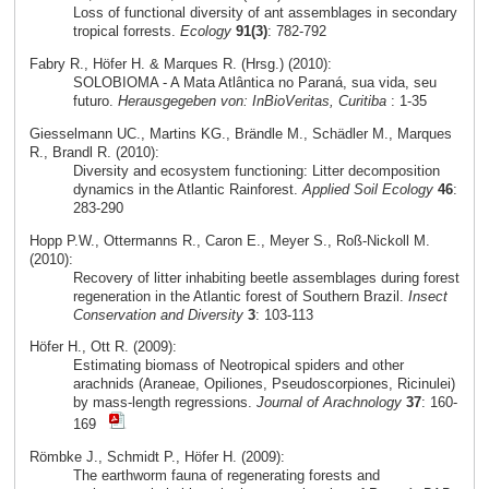
Loss of functional diversity of ant assemblages in secondary
tropical forrests.
Ecology
91(3)
: 782-792
Fabry R., Höfer H. & Marques R. (Hrsg.) (2010):
SOLOBIOMA - A Mata Atlântica no Paraná, sua vida, seu
futuro.
Herausgegeben von: InBioVeritas, Curitiba
: 1-35
Giesselmann UC., Martins KG., Brändle M., Schädler M., Marques
R., Brandl R. (2010):
Diversity and ecosystem functioning: Litter decomposition
dynamics in the Atlantic Rainforest.
Applied Soil Ecology
46
:
283-290
Hopp P.W., Ottermanns R., Caron E., Meyer S., Roß-Nickoll M.
(2010):
Recovery of litter inhabiting beetle assemblages during forest
regeneration in the Atlantic forest of Southern Brazil.
Insect
Conservation and Diversity
3
: 103-113
Höfer H., Ott R. (2009):
Estimating biomass of Neotropical spiders and other
arachnids (Araneae, Opiliones, Pseudoscorpiones, Ricinulei)
by mass-length regressions.
Journal of Arachnology
37
: 160-
169
Römbke J., Schmidt P., Höfer H. (2009):
The earthworm fauna of regenerating forests and