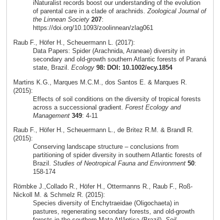
iNaturalist records boost our understanding of the evolution
of parental care in a clade of arachnids.
Zoological Journal of
the Linnean Society
207
:
https://doi.org/10.1093/zoolinnean/zlag061
Raub F., Höfer H., Scheuermann L. (2017):
Data Papers: Spider (Arachnida, Araneae) diversity in
secondary and old-growth southern Atlantic forests of Paraná
state, Brazil.
Ecology
98: DOI: 10.1002/ecy.1854
Martins K.G., Marques M.C.M., dos Santos E. & Marques R.
(2015):
Effects of soil conditions on the diversity of tropical forests
across a successional gradient.
Forest Ecology and
Management
349
: 4-11
Raub F., Höfer H., Scheuermann L., de Britez R.M. & Brandl R.
(2015):
Conserving landscape structure – conclusions from
partitioning of spider diversity in southern Atlantic forests of
Brazil.
Studies of Neotropical Fauna and Environment
50
:
158-174
Römbke J.,Collado R., Höfer H., Ottermanns R., Raub F., Roß-
Nickoll M. & Schmelz R. (2015):
Species diversity of Enchytraeidae (Oligochaeta) in
pastures, regenerating secondary forests, and old-growth
forests in the southern Mata Atlântica (Brazil).
Soil