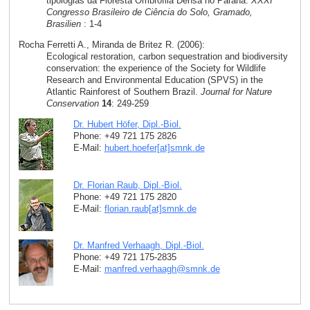
tipologias da Floresta Ombrófila Densa no Paraná.
XXXI
Congresso Brasileiro de Ciência do Solo, Gramado,
Brasilien
: 1-4
Rocha Ferretti A., Miranda de Britez R. (2006):
Ecological restoration, carbon sequestration and biodiversity
conservation: the experience of the Society for Wildlife
Research and Environmental Education (SPVS) in the
Atlantic Rainforest of Southern Brazil.
Journal for Nature
Conservation
14
: 249-259
Dr. Hubert Höfer, Dipl.-Biol.
Phone: +49 721 175 2826
E-Mail:
hubert.hoefer[at]smnk
.
de
Dr. Florian Raub, Dipl.-Biol.
Phone: +49 721 175 2820
E-Mail:
florian.raub[at]smnk
.
de
Dr. Manfred Verhaagh, Dipl.-Biol.
Phone: +49 721 175-2835
E-Mail:
manfred.verhaagh
@
smnk
.
de