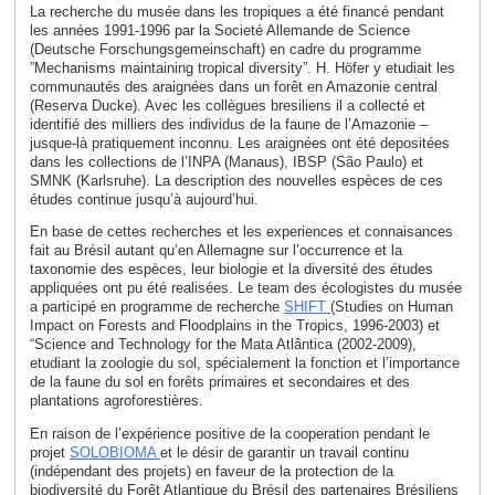
La recherche du musée dans les tropiques a été financé pendant
les années 1991-1996 par la Societé Allemande de Science
(Deutsche Forschungsgemeinschaft) en cadre du programme
”Mechanisms maintaining tropical diversity”. H. Höfer y etudiait les
communautés des araignées dans un forêt en Amazonie central
(Reserva Ducke). Avec les collègues bresiliens il a collecté et
identifié des milliers des individus de la faune de l’Amazonie –
jusque-là pratiquement inconnu. Les araignées ont été depositées
dans les collections de l’INPA (Manaus), IBSP (São Paulo) et
SMNK (Karlsruhe). La description des nouvelles espèces de ces
études continue jusqu’à aujourd’hui.
En base de cettes recherches et les experiences et connaisances
fait au Brésil autant qu’en Allemagne sur l’occurrence et la
taxonomie des espèces, leur biologie et la diversité des études
appliquées ont pu été realisées. Le team des écologistes du musée
a participé en programme de recherche
SHIFT
(Studies on Human
Impact on Forests and Floodplains in the Tropics, 1996-2003) et
“Science and Technology for the Mata Atlântica (2002-2009),
etudiant la zoologie du sol, spécialement la fonction et l’importance
de la faune du sol en forêts primaires et secondaires et des
plantations agroforestières.
En raison de l’expérience positive de la cooperation pendant le
projet
SOLOBIOMA
et le désir de garantir un travail continu
(indépendant des projets) en faveur de la protection de la
biodiversité du Forêt Atlantique du Brésil des partenaires Brésiliens