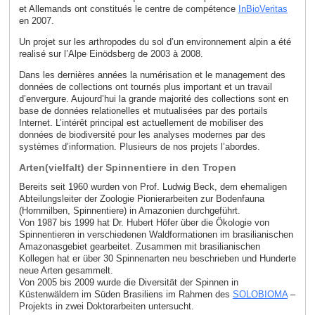
et Allemands ont constitués le centre de compétence
InBioVeritas
en 2007.
Un projet sur les arthropodes du sol d’un environnement alpin a été
realisé sur l’Alpe Einödsberg de 2003 à 2008.
Dans les dernières années la numérisation et le management des
données de collections ont tournés plus important et un travail
d’envergure. Aujourd’hui la grande majorité des collections sont en
base de données relationelles et mutualisées par des portails
Internet. L’intérêt principal est actuellement de mobiliser des
données de biodiversité pour les analyses modernes par des
systèmes d’information. Plusieurs de nos projets l’abordes.
Arten(vielfalt) der Spinnentiere in den Tropen
Bereits seit 1960 wurden von Prof. Ludwig Beck, dem ehemaligen
Abteilungsleiter der Zoologie Pionierarbeiten zur Bodenfauna
(Hornmilben, Spinnentiere) in Amazonien durchgeführt.
Von 1987 bis 1999 hat Dr. Hubert Höfer über die Ökologie von
Spinnentieren in verschiedenen Waldformationen im brasilianischen
Amazonasgebiet gearbeitet. Zusammen mit brasilianischen
Kollegen hat er über 30 Spinnenarten neu beschrieben und Hunderte
neue Arten gesammelt.
Von 2005 bis 2009 wurde die Diversität der Spinnen in
Küstenwäldern im Süden Brasiliens im Rahmen des
SOLOBIOMA
–
Projekts in zwei Doktorarbeiten untersucht.