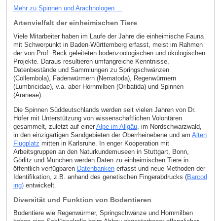
Mehr zu Spinnen und Arachnologen ...
Artenvielfalt der einheimischen Tiere
Viele Mitarbeiter haben im Laufe der Jahre die einheimische Fauna
mit Schwerpunkt in Baden-Württemberg erfasst, meist im Rahmen
der von Prof. Beck geleiteten bodenzoologischen und ökologischen
Projekte. Daraus resultieren umfangreiche Kenntnisse,
Datenbestände und Sammlungen zu Springschwänzen
(Collembola), Fadenwürmern (Nematoda), Regenwürmern
(Lumbricidae), v.a. aber Hornmilben (Oribatida) und Spinnen
(Araneae).
Die Spinnen Süddeutschlands werden seit vielen Jahren von Dr.
Höfer mit Unterstützung von wissenschaftlichen Volontären
gesammelt, zuletzt auf einer
Alpe im Allgäu
, im Nordschwarzwald,
in den einzigartigen Sandgebieten der Oberrheinebene und am
Alten
Flugplatz
mitten in Karlsruhe. In enger Kooperation mit
Arbeitsgruppen an den Naturkundemuseen in Stuttgart, Bonn,
Görlitz und München werden Daten zu einheimischen Tiere in
öffentlich verfügbaren
Datenbanken
erfasst und neue Methoden der
Identifikation, z.B. anhand des genetischen Fingerabdrucks (
Barcod
ing)
entwickelt.
Diversität und Funktion von Bodentieren
Bodentiere wie Regenwürmer, Springschwänze und Hornmilben