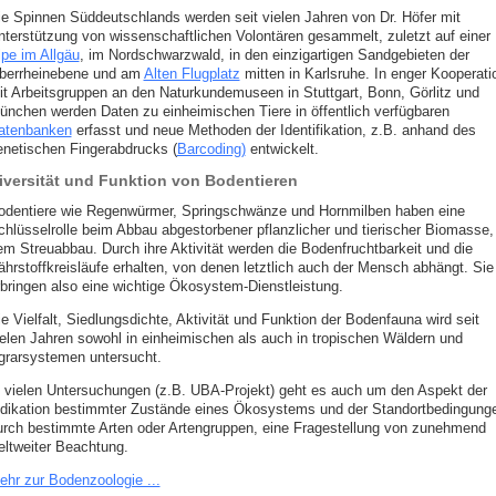
ie Spinnen Süddeutschlands werden seit vielen Jahren von Dr. Höfer mit
nterstützung von wissenschaftlichen Volontären gesammelt, zuletzt auf einer
lpe im Allgäu
, im Nordschwarzwald, in den einzigartigen Sandgebieten der
berrheinebene und am
Alten Flugplatz
mitten in Karlsruhe. In enger Kooperati
it Arbeitsgruppen an den Naturkundemuseen in Stuttgart, Bonn, Görlitz und
ünchen werden Daten zu einheimischen Tiere in öffentlich verfügbaren
atenbanken
erfasst und neue Methoden der Identifikation, z.B. anhand des
enetischen Fingerabdrucks (
Barcoding)
entwickelt.
iversität und Funktion von Bodentieren
odentiere wie Regenwürmer, Springschwänze und Hornmilben haben eine
chlüsselrolle beim Abbau abgestorbener pflanzlicher und tierischer Biomasse,
em Streuabbau. Durch ihre Aktivität werden die Bodenfruchtbarkeit und die
ährstoffkreisläufe erhalten, von denen letztlich auch der Mensch abhängt. Sie
rbringen also eine wichtige Ökosystem-Dienstleistung.
e Vielfalt, Siedlungsdichte, Aktivität und Funktion der Bodenfauna wird seit
ielen Jahren sowohl in einheimischen als auch in tropischen Wäldern und
grarsystemen untersucht.
n vielen Untersuchungen (z.B. UBA-Projekt) geht es auch um den Aspekt der
ndikation bestimmter Zustände eines Ökosystems und der Standortbedingung
urch bestimmte Arten oder Artengruppen, eine Fragestellung von zunehmend
eltweiter Beachtung.
ehr zur Bodenzoologie ...