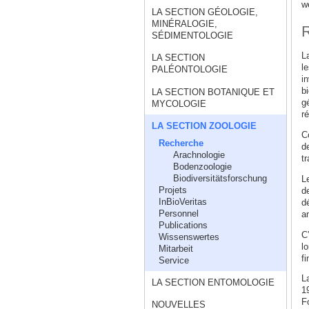
w
LA SECTION GÉOLOGIE,
MINÉRALOGIE,
R
SÉDIMENTOLOGIE
La
LA SECTION
l
PALÉONTOLOGIE
i
b
LA SECTION BOTANIQUE ET
gé
MYCOLOGIE
r
LA SECTION ZOOLOGIE
C
Recherche
d
Arachnologie
tr
Bodenzoologie
Biodiversitätsforschung
L
Projets
d
InBioVeritas
dé
Personnel
an
Publications
C’
Wissenswertes
l
Mitarbeit
fi
Service
L
LA SECTION ENTOMOLOGIE
1
F
NOUVELLES