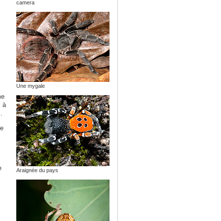
camera
Une mygale
me
 à
.
ée
s
e
Araignée du pays