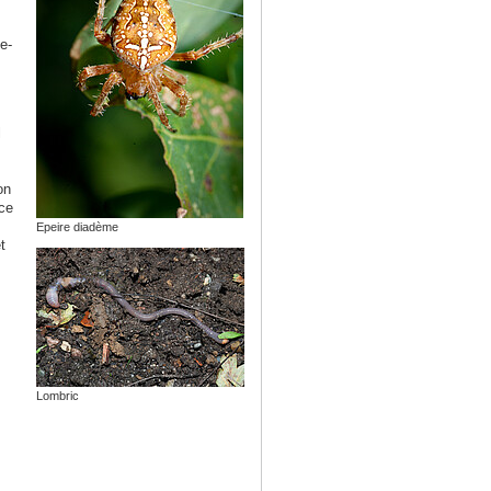
e-
s
l
on
ce
Epeire diadème
t
Lombric