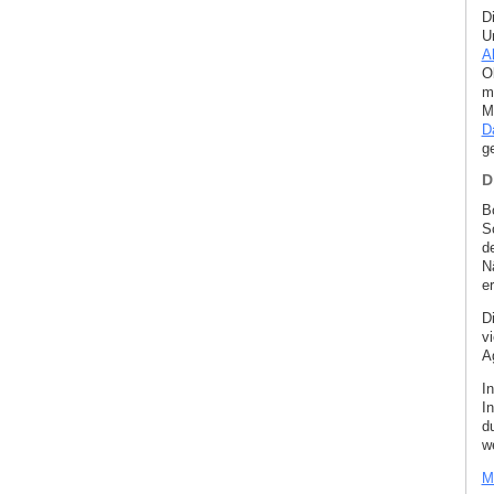
D
U
A
O
m
M
D
g
D
B
S
d
N
e
Di
v
A
I
I
d
w
M