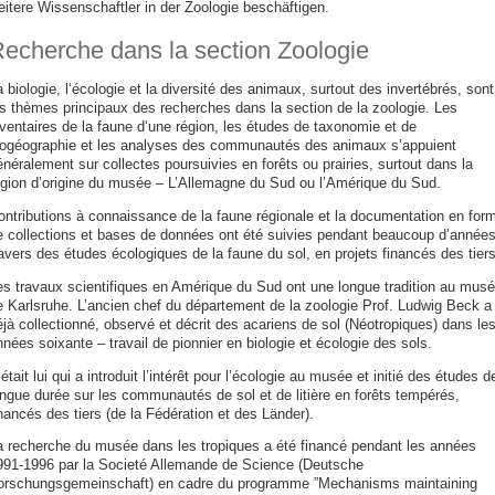
eitere Wissenschaftler in der Zoologie beschäftigen.
echerche dans la section Zoologie
 biologie, l‘écologie et la diversité des animaux, surtout des invertébrés, sont
es thèmes principaux des recherches dans la section de la zoologie. Les
nventaires de la faune d‘une région, les études de taxonomie et de
iogéographie et les analyses des communautés des animaux s’appuient
néralement sur collectes poursuivies en forêts ou prairies, surtout dans la
égion d’origine du musée – L’Allemagne du Sud ou l’Amérique du Sud.
ontributions à connaissance de la faune régionale et la documentation en for
e collections et bases de données ont été suivies pendant beaucoup d’années
avers des études écologiques de la faune du sol, en projets financés des tiers
es travaux scientifiques en Amérique du Sud ont une longue tradition au mus
e Karlsruhe. L’ancien chef du département de la zoologie Prof. Ludwig Beck a
jà collectionné, observé et décrit des acariens de sol (Néotropiques) dans le
nées soixante – travail de pionnier en biologie et écologie des sols.
était lui qui a introduit l’intérêt pour l’écologie au musée et initié des études d
ongue durée sur les communautés de sol et de litière en forêts tempérés,
nancés des tiers (de la Fédération et des Länder).
a recherche du musée dans les tropiques a été financé pendant les années
991-1996 par la Societé Allemande de Science (Deutsche
orschungsgemeinschaft) en cadre du programme ”Mechanisms maintaining