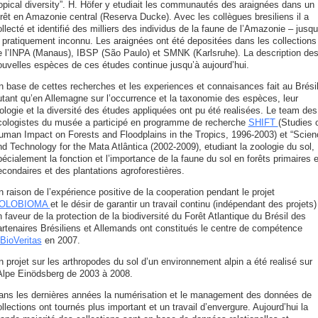
ropical diversity”. H. Höfer y etudiait les communautés des araignées dans un
orêt en Amazonie central (Reserva Ducke). Avec les collègues bresiliens il a
llecté et identifié des milliers des individus de la faune de l’Amazonie – jusqu
à pratiquement inconnu. Les araignées ont été depositées dans les collections
e l’INPA (Manaus), IBSP (São Paulo) et SMNK (Karlsruhe). La description de
ouvelles espèces de ces études continue jusqu’à aujourd’hui.
n base de cettes recherches et les experiences et connaisances fait au Brési
utant qu’en Allemagne sur l’occurrence et la taxonomie des espèces, leur
ologie et la diversité des études appliquées ont pu été realisées. Le team des
cologistes du musée a participé en programme de recherche
SHIFT
(Studies 
uman Impact on Forests and Floodplains in the Tropics, 1996-2003) et “Scien
d Technology for the Mata Atlântica (2002-2009), etudiant la zoologie du sol,
écialement la fonction et l’importance de la faune du sol en forêts primaires e
econdaires et des plantations agroforestières.
 raison de l’expérience positive de la cooperation pendant le projet
OLOBIOMA
et le désir de garantir un travail continu (indépendant des projets)
 faveur de la protection de la biodiversité du Forêt Atlantique du Brésil des
artenaires Brésiliens et Allemands ont constitués le centre de compétence
nBioVeritas
en 2007.
 projet sur les arthropodes du sol d’un environnement alpin a été realisé sur
’Alpe Einödsberg de 2003 à 2008.
ans les dernières années la numérisation et le management des données de
llections ont tournés plus important et un travail d’envergure. Aujourd’hui la