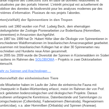
rande majorité des collections sont en base de données relationelles et
tualisées par des portails Internet. L’intérêt principal est actuellement de
obiliser des données de biodiversité pour les analyses modernes par des
ystèmes d’information. Plusieurs de nos projets l’abordes.
rten(vielfalt) der Spinnentiere in den Tropen
ereits seit 1960 wurden von Prof. Ludwig Beck, dem ehemaligen
bteilungsleiter der Zoologie Pionierarbeiten zur Bodenfauna (Hornmilben,
pinnentiere) in Amazonien durchgeführt.
on 1987 bis 1999 hat Dr. Hubert Höfer über die Ökologie von Spinnentieren in
erschiedenen Waldformationen im brasilianischen Amazonasgebiet gearbeitet.
usammen mit brasilianischen Kollegen hat er über 30 Spinnenarten neu
eschrieben und Hunderte neue Arten gesammelt.
on 2005 bis 2009 wurde die Diversität der Spinnen in Küstenwäldern im Süde
rasiliens im Rahmen des
SOLOBIOMA
– Projekts in zwei Doktorarbeiten
ntersucht.
ehr zu Spinnen und Arachnologen ...
rtenvielfalt der einheimischen Tiere
iele Mitarbeiter haben im Laufe der Jahre die einheimische Fauna mit
chwerpunkt in Baden-Württemberg erfasst, meist im Rahmen der von Prof.
eck geleiteten bodenzoologischen und ökologischen Projekte. Daraus
esultieren umfangreiche Kenntnisse, Datenbestände und Sammlungen zu
pringschwänzen (Collembola), Fadenwürmern (Nematoda), Regenwürmern
Lumbricidae), v.a. aber Hornmilben (Oribatida) und Spinnen (Araneae).