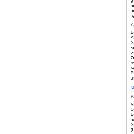
g
mu
m
s
A
B
A
S
V
v
Z
b
V
B
u
M
A
V
S
B
r
S
(