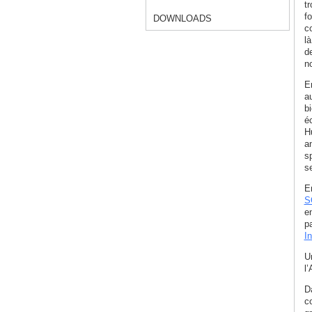
t
f
DOWNLOADS
co
l
d
n
E
a
bi
é
H
an
sp
s
En
S
en
p
I
Un
l
D
co