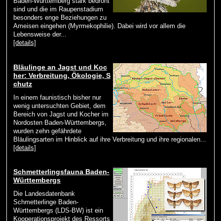
Baden-Württemberg stark bedroht
sind und die im Raupenstadium
besonders enge Beziehungen zu
Ameisen eingehen (Myrmekophilie). Dabei wird vor allem die
Lebensweise der...
[details]
Bläulinge an Jagst und Koc
her: Verbreitung, Ökologie, S
chutz
In einem faunistisch bisher nur
wenig untersuchten Gebiet, dem
Bereich von Jagst und Kocher im
Nordosten Baden-Württembergs,
wurden zehn gefährdete
Bläulingsarten im Hinblick auf ihre Verbreitung und ihre regionalen...
[details]
Schmetterlingsfauna Baden-
Württembergs
Die Landesdatenbank
Schmetterlinge Baden-
Württembergs (LDS-BW) ist ein
Kooperationsprojekt des Ressorts