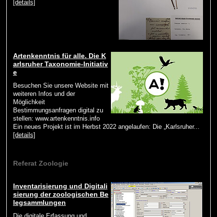
[details]
Artenkenntnis für alle. Die K
arlsruher Taxonomie-Initiativ
e
Besuchen Sie unsere Website mit
weiteren Infos und der
Möglichkeit
Bestimmungsanfragen digital zu
stellen: www.artenkenntnis.info
Ein neues Projekt ist im Herbst 2022 angelaufen: Die „Karlsruher...
[details]
Referat Zoologie
Inventarisierung und Digitali
sierung der zoologischen Be
legsammlungen
Die digitale Erfassung und