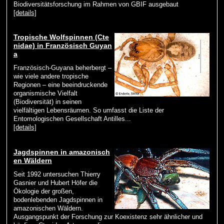
Biodiversitätsforschung im Rahmen von GBIF ausgebaut
[details]
Tropische Wolfspinnen (Cte
nidae) in Französisch Guyan
a
Französisch-Guyana beherbergt –
wie viele andere tropische
Regionen – eine beeindruckende
organismische Vielfalt
(Biodiversität) in seinen
vielfältigen Lebensräumen. So umfasst die Liste der
Entomologischen Gesellschaft Antilles...
[details]
Jagdspinnen in amazonisch
en Wäldern
Seit 1992 untersuchen Thierry
Gasnier und Hubert Höfer die
Ökologie der großen,
bodenlebenden Jagdspinnen in
amazonischen Wäldern.
Ausgangspunkt der Forschung zur Koexistenz sehr ähnlicher und