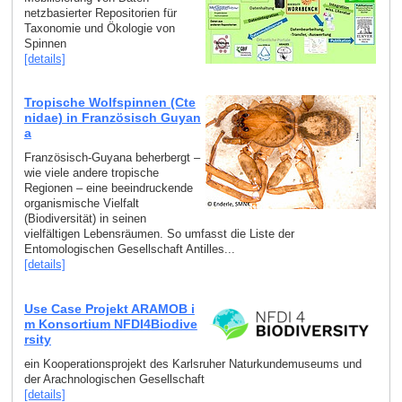
netzbasierter Repositorien für
Taxonomie und Ökologie von
Spinnen
[details]
Tropische Wolfspinnen (Cte
nidae) in Französisch Guyan
a
Französisch-Guyana beherbergt –
wie viele andere tropische
Regionen – eine beeindruckende
organismische Vielfalt
(Biodiversität) in seinen
vielfältigen Lebensräumen. So umfasst die Liste der
Entomologischen Gesellschaft Antilles...
[details]
Use Case Projekt ARAMOB i
m Konsortium NFDI4Biodive
rsity
ein Kooperationsprojekt des Karlsruher Naturkundemuseums und
der Arachnologischen Gesellschaft
[details]