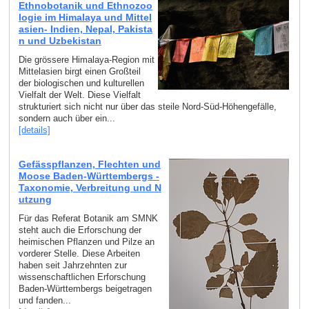
Ethnobotanik und Ethnozoo
logie im Himalaya und Mittel
asien- Indien, Nepal, Pakista
n und Uzbekistan
Die grössere Himalaya-Region mit
Mittelasien birgt einen Großteil
der biologischen und kulturellen
Vielfalt der Welt. Diese Vielfalt
strukturiert sich nicht nur über das steile Nord-Süd-Höhengefälle,
sondern auch über ein...
[details]
Gefässpflanzen, Flechten und
Moose Baden-Württembergs -
Taxonomie, Verbreitung und N
utzung
Für das Referat Botanik am SMNK
steht auch die Erforschung der
heimischen Pflanzen und Pilze an
vorderer Stelle. Diese Arbeiten
haben seit Jahrzehnten zur
wissenschaftlichen Erforschung
Baden-Württembergs beigetragen
und fanden...