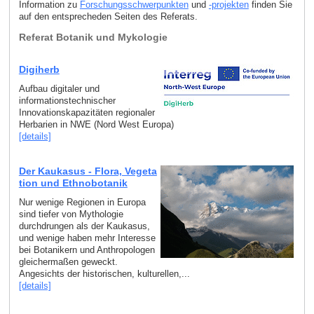
Information zu
Forschungsschwerpunkten
und
-projekten
finden Sie
auf den entsprecheden Seiten des Referats.
Referat Botanik und Mykologie
Digiherb
Aufbau digitaler und
informationstechnischer
Innovationskapazitäten regionaler
Herbarien in NWE (Nord West Europa)
[details]
Der Kaukasus - Flora, Vegeta
tion und Ethnobotanik
Nur wenige Regionen in Europa
sind tiefer von Mythologie
durchdrungen als der Kaukasus,
und wenige haben mehr Interesse
bei Botanikern und Anthropologen
gleichermaßen geweckt.
Angesichts der historischen, kulturellen,...
[details]