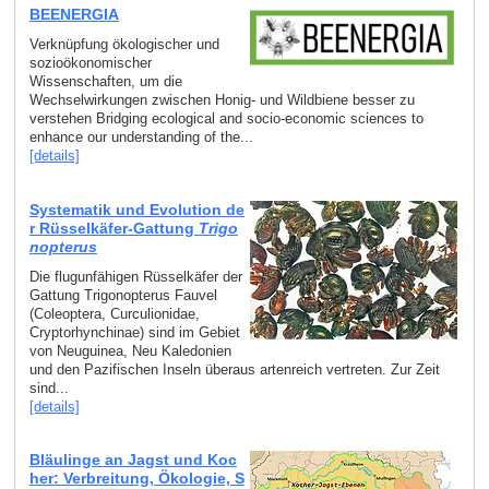
BEENERGIA
Verknüpfung ökologischer und
sozioökonomischer
Wissenschaften, um die
Wechselwirkungen zwischen Honig- und Wildbiene besser zu
verstehen Bridging ecological and socio-economic sciences to
enhance our understanding of the...
[details]
Systematik und Evolution de
r Rüsselkäfer-Gattung
Trigo
nopterus
Die flugunfähigen Rüsselkäfer der
Gattung Trigonopterus Fauvel
(Coleoptera, Curculionidae,
Cryptorhynchinae) sind im Gebiet
von Neuguinea, Neu Kaledonien
und den Pazifischen Inseln überaus artenreich vertreten. Zur Zeit
sind...
[details]
Bläulinge an Jagst und Koc
her: Verbreitung, Ökologie, S