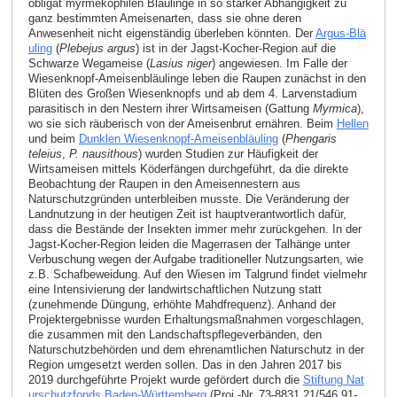
obligat myrmekophilen Bläulinge in so starker Abhängigkeit zu
ganz bestimmten Ameisenarten, dass sie ohne deren
Anwesenheit nicht eigenständig überleben könnten. Der
Argus-Blä
uling
(
Plebejus argus
) ist in der Jagst-Kocher-Region auf die
Schwarze Wegameise (
Lasius niger
) angewiesen. Im Falle der
Wiesenknopf-Ameisenbläulinge leben die Raupen zunächst in den
Blüten des Großen Wiesenknopfs und ab dem 4. Larvenstadium
parasitisch in den Nestern ihrer Wirtsameisen (Gattung
Myrmica
),
wo sie sich räuberisch von der Ameisenbrut ernähren. Beim
Hellen
und beim
Dunklen Wiesenknopf-Ameisenbläuling
(
Phengaris
teleius
,
P. nausithous
) wurden Studien zur Häufigkeit der
Wirtsameisen mittels Köderfängen durchgeführt, da die direkte
Beobachtung der Raupen in den Ameisennestern aus
Naturschutzgründen unterbleiben musste. Die Veränderung der
Landnutzung in der heutigen Zeit ist hauptverantwortlich dafür,
dass die Bestände der Insekten immer mehr zurückgehen. In der
Jagst-Kocher-Region leiden die Magerrasen der Talhänge unter
Verbuschung wegen der Aufgabe traditioneller Nutzungsarten, wie
z.B. Schafbeweidung. Auf den Wiesen im Talgrund findet vielmehr
eine Intensivierung der landwirtschaftlichen Nutzung statt
(zunehmende Düngung, erhöhte Mahdfrequenz). Anhand der
Projektergebnisse wurden Erhaltungsmaßnahmen vorgeschlagen,
die zusammen mit den Landschaftspflegeverbänden, den
Naturschutzbehörden und dem ehrenamtlichen Naturschutz in der
Region umgesetzt werden sollen. Das in den Jahren 2017 bis
2019 durchgeführte Projekt wurde gefördert durch die
Stiftung Nat
urschutzfonds Baden-Württemberg
(Proj.-Nr. 73-8831.21/546 91-