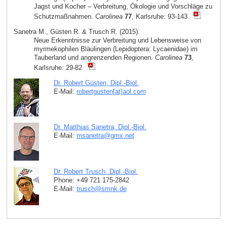
Jagst und Kocher – Verbreitung, Ökologie und Vorschläge zu
Schutzmaßnahmen.
Carolinea
77
, Karlsruhe: 93-143
Sanetra M., Güsten R. & Trusch R. (2015):
Neue Erkenntnisse zur Verbreitung und Lebensweise von
myrmekophilen Bläulingen (Lepidoptera: Lycaenidae) im
Tauberland und angrenzenden Regionen.
Carolinea
73
,
Karlsruhe: 29-82
Dr. Robert Güsten, Dipl.-Biol.
E-Mail:
robertgusten[at]aol
.
com
Dr. Matthias Sanetra, Dipl.-Biol.
E-Mail:
msanetra
@
gmx
.
net
Dr. Robert Trusch, Dipl.-Biol.
Phone: +49 721 175-2842
E-Mail:
trusch
@
smnk
.
de