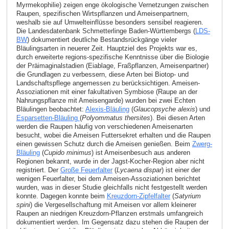
Myrmekophilie) zeigen enge ökologische Vernetzungen zwischen
Raupen, spezifischen Wirtspflanzen und Ameisenpartnern,
weshalb sie auf Umwelteinflüsse besonders sensibel reagieren.
Die Landesdatenbank Schmetterlinge Baden-Württembergs (
LDS-
BW
) dokumentiert deutliche Bestandsrückgänge vieler
Bläulingsarten in neuerer Zeit. Hauptziel des Projekts war es,
durch erweiterte regions-spezifische Kenntnisse über die Biologie
der Präimaginalstadien (Eiablage, Fraßpflanzen, Ameisenpartner)
die Grundlagen zu verbessern, diese Arten bei Biotop- und
Landschaftspflege angemessen zu berücksichtigen. Ameisen-
Assoziationen mit einer fakultativen Symbiose (Raupe an der
Nahrungspflanze mit Ameisengarde) wurden bei zwei Echten
Bläulingen beobachtet:
Alexis-Bläuling
(
Glaucopsyche alexis
) und
Esparsetten-Bläuling
(
Polyommatus thersites
). Bei diesen Arten
werden die Raupen häufig von verschiedenen Ameisenarten
besucht, wobei die Ameisen Futtersekret erhalten und die Raupen
einen gewissen Schutz durch die Ameisen genießen. Beim
Zwerg-
Bläuling
(
Cupido minimus
) ist Ameisenbesuch aus anderen
Regionen bekannt, wurde in der Jagst-Kocher-Region aber nicht
registriert. Der
Große Feuerfalter
(
Lycaena dispar
) ist einer der
wenigen Feuerfalter, bei dem Ameisen-Assoziationen berichtet
wurden, was in dieser Studie gleichfalls nicht festgestellt werden
konnte. Dagegen konnte beim
Kreuzdorn-Zipfelfalter
(
Satyrium
spini
) die Vergesellschaftung mit Ameisen vor allem kleinerer
Raupen an niedrigen Kreuzdorn-Pflanzen erstmals umfangreich
dokumentiert werden. Im Gegensatz dazu stehen die Raupen der