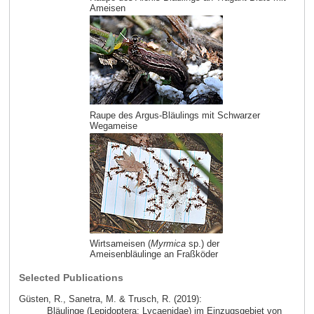
Ameisen
Raupe des Argus-Bläulings mit Schwarzer
Wegameise
Wirtsameisen (
Myrmica
sp.) der
Ameisenbläulinge an Fraßköder
Selected Publications
Güsten, R., Sanetra, M. & Trusch, R. (2019):
Bläulinge (Lepidoptera: Lycaenidae) im Einzugsgebiet von