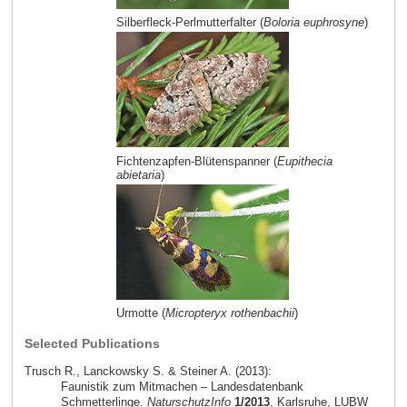
Silberfleck-Perlmutterfalter (
Boloria euphrosyne
)
Fichtenzapfen-Blütenspanner (
Eupithecia
abietaria
)
Urmotte (
Micropteryx rothenbachii
)
Selected Publications
Trusch R., Lanckowsky S. & Steiner A. (2013):
Faunistik zum Mitmachen – Landesdatenbank
Schmetterlinge.
NaturschutzInfo
1/2013
, Karlsruhe, LUBW