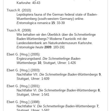
Karlsruhe: 40-43
Trusch R. (2010):
Lepidoptera fauna of the German federal state of Baden-
Wuerttemberg (south-western Germany) online.
Entomologica romanica
15
: 33-39
Trusch R. (2009):
Wie behalten wir den Überblick über die Schmetterlinge
Baden-Württembergs? Moderne Faunistik mit der
Landesdatenbank am Naturkundemuseum Karlsruhe.
Entomologie heute
2009
: 183-191
Ebert G. [Hrsg.] (2005):
Ergänzungsband.
Die Schmetterlinge Baden-
Württembergs
10
, Stuttgart, Ulmer: 1-426
Ebert G. [Hrsg.] (2003):
Nachtfalter VII.
Die Schmetterlinge Baden-Württembergs
9
,
Stuttgart, Ulmer: 1-609
Ebert G. [Hrsg.] (2001):
Nachtfalter VI.
Die Schmetterlinge Baden-Württembergs
8
,
Stuttgart, Ulmer: 1-541
Ebert G. [Hrsg.] (1998):
Nachtfalter V.
Die Schmetterlinge Baden-Württembergs
7
,
Stuttgart, Ulmer: 1-582