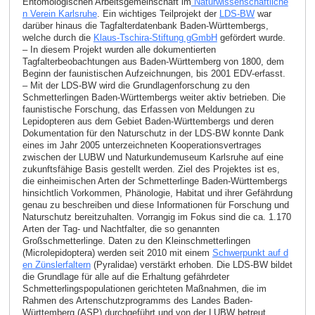
Entomologischen Arbeitsgemeinschaft im
Naturwissenschaftliche
n Verein Karlsruhe
. Ein wichtiges Teilprojekt der
LDS-BW
war
darüber hinaus die Tagfalterdatenbank Baden-Württembergs,
welche durch die
Klaus-Tschira-Stiftung gGmbH
gefördert wurde.
– In diesem Projekt wurden alle dokumentierten
Tagfalterbeobachtungen aus Baden-Württemberg von 1800, dem
Beginn der faunistischen Aufzeichnungen, bis 2001 EDV-erfasst.
– Mit der LDS-BW wird die Grundlagenforschung zu den
Schmetterlingen Baden-Württembergs weiter aktiv betrieben. Die
faunistische Forschung, das Erfassen von Meldungen zu
Lepidopteren aus dem Gebiet Baden-Württembergs und deren
Dokumentation für den Naturschutz in der LDS-BW konnte Dank
eines im Jahr 2005 unterzeichneten Kooperationsvertrages
zwischen der LUBW und Naturkundemuseum Karlsruhe auf eine
zukunftsfähige Basis gestellt werden. Ziel des Projektes ist es,
die einheimischen Arten der Schmetterlinge Baden-Württembergs
hinsichtlich Vorkommen, Phänologie, Habitat und ihrer Gefährdung
genau zu beschreiben und diese Informationen für Forschung und
Naturschutz bereitzuhalten. Vorrangig im Fokus sind die ca. 1.170
Arten der Tag- und Nachtfalter, die so genannten
Großschmetterlinge. Daten zu den Kleinschmetterlingen
(Microlepidoptera) werden seit 2010 mit einem
Schwerpunkt auf d
en Zünslerfaltern
(Pyralidae) verstärkt erhoben. Die LDS-BW bildet
die Grundlage für alle auf die Erhaltung gefährdeter
Schmetterlingspopulationen gerichteten Maßnahmen, die im
Rahmen des Artenschutzprogramms des Landes Baden-
Württemberg (ASP) durchgeführt und von der LUBW betreut