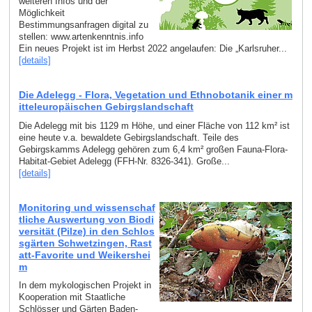
weiteren Infos und der
Möglichkeit
Bestimmungsanfragen digital zu
stellen: www.artenkenntnis.info
Ein neues Projekt ist im Herbst 2022 angelaufen: Die „Karlsruher...
[details]
Die Adelegg - Flora, Vegetation und Ethnobotanik einer m
itteleuropäischen Gebirgslandschaft
Die Adelegg mit bis 1129 m Höhe, und einer Fläche von 112 km² ist
eine heute v.a. bewaldete Gebirgslandschaft. Teile des
Gebirgskamms Adelegg gehören zum 6,4 km² großen Fauna-Flora-
Habitat-Gebiet Adelegg (FFH-Nr. 8326-341). Große...
[details]
Monitoring und wissenschaf
tliche Auswertung von Biodi
versität (Pilze) in den Schlos
sgärten Schwetzingen, Rast
att-Favorite und Weikershei
m
In dem mykologischen Projekt in
Kooperation mit Staatliche
Schlösser und Gärten Baden-