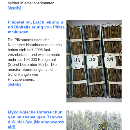
seither in einer anerkannten...
[details]
Präparation, Erschließung u
nd Digitalisierung von Pilzsa
mmlungen
Die Pilzsammlungen des
Karlsruher Naturkundemuseums
haben sich seit 2003 fast
verzehnfacht und weisen heute
mehr als 108.000 Belege auf
(Stand Dezember 2021). Die
meisten Sammlungen sind
Schenkungen von
Privatpersonen,...
[details]
Mykologische Untersuchun
gen im ehemaligen Bannwal
d Wilder See (Nordschwarzw
ald)