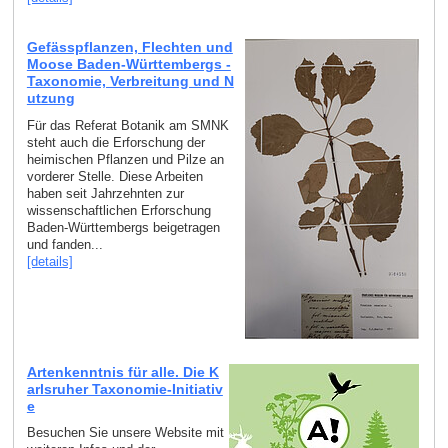
Gefässpflanzen, Flechten und
Moose Baden-Württembergs -
Taxonomie, Verbreitung und N
utzung
Für das Referat Botanik am SMNK
steht auch die Erforschung der
heimischen Pflanzen und Pilze an
vorderer Stelle. Diese Arbeiten
haben seit Jahrzehnten zur
wissenschaftlichen Erforschung
Baden-Württembergs beigetragen
und fanden...
[details]
Artenkenntnis für alle. Die K
arlsruher Taxonomie-Initiativ
e
Besuchen Sie unsere Website mit