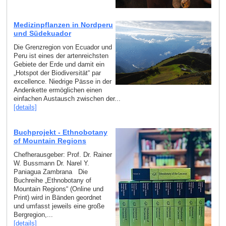
Medizinpflanzen in Nordperu
und Südekuador
Die Grenzregion von Ecuador und
Peru ist eines der artenreichsten
Gebiete der Erde und damit ein
„Hotspot der Biodiversität“ par
excellence. Niedrige Pässe in der
Andenkette ermöglichen einen
einfachen Austausch zwischen der...
[details]
Buchprojekt - Ethnobotany
of Mountain Regions
Chefherausgeber: Prof. Dr. Rainer
W. Bussmann Dr. Narel Y.
Paniagua Zambrana Die
Buchreihe „Ethnobotany of
Mountain Regions“ (Online und
Print) wird in Bänden geordnet
und umfasst jeweils eine große
Bergregion,...
[details]