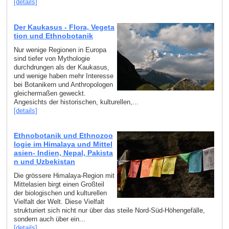
[details]
Der Kaukasus - Flora, Vegeta
tion und Ethnobotanik
Nur wenige Regionen in Europa
sind tiefer von Mythologie
durchdrungen als der Kaukasus,
und wenige haben mehr Interesse
bei Botanikern und Anthropologen
gleichermaßen geweckt.
Angesichts der historischen, kulturellen,...
[details]
Ethnobotanik und Ethnozoo
logie im Himalaya und Mittel
asien- Indien, Nepal, Pakista
n und Uzbekistan
Die grössere Himalaya-Region mit
Mittelasien birgt einen Großteil
der biologischen und kulturellen
Vielfalt der Welt. Diese Vielfalt
strukturiert sich nicht nur über das steile Nord-Süd-Höhengefälle,
sondern auch über ein...
[details]