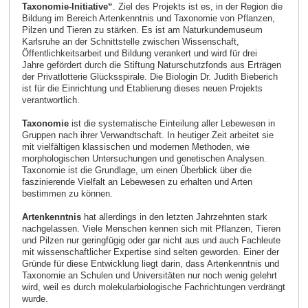
Taxonomie-Initiative“
. Ziel des Projekts ist es, in der Region die
Bildung im Bereich Artenkenntnis und Taxonomie von Pflanzen,
Pilzen und Tieren zu stärken. Es ist am Naturkundemuseum
Karlsruhe an der Schnittstelle zwischen Wissenschaft,
Öffentlichkeitsarbeit und Bildung verankert und wird für drei
Jahre gefördert durch die Stiftung Naturschutzfonds aus Erträgen
der Privatlotterie Glücksspirale. Die Biologin Dr. Judith Bieberich
ist für die Einrichtung und Etablierung dieses neuen Projekts
verantwortlich.
Taxonomie
ist die systematische Einteilung aller Lebewesen in
Gruppen nach ihrer Verwandtschaft. In heutiger Zeit arbeitet sie
mit vielfältigen klassischen und modernen Methoden, wie
morphologischen Untersuchungen und genetischen Analysen.
Taxonomie ist die Grundlage, um einen Überblick über die
faszinierende Vielfalt an Lebewesen zu erhalten und Arten
bestimmen zu können.
Artenkenntnis
hat allerdings in den letzten Jahrzehnten stark
nachgelassen. Viele Menschen kennen sich mit Pflanzen, Tieren
und Pilzen nur geringfügig oder gar nicht aus und auch Fachleute
mit wissenschaftlicher Expertise sind selten geworden. Einer der
Gründe für diese Entwicklung liegt darin, dass Artenkenntnis und
Taxonomie an Schulen und Universitäten nur noch wenig gelehrt
wird, weil es durch molekularbiologische Fachrichtungen verdrängt
wurde.