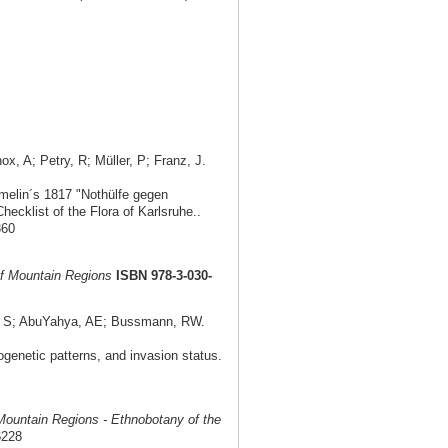
, A; Petry, R; Müller, P; Franz, J.
elin´s 1817 "Nothülfe gegen
ecklist of the Flora of Karlsruhe..
360
f Mountain Regions
ISBN 978-3-030-
i, S; AbuYahya, AE; Bussmann, RW.
ogenetic patterns, and invasion status.
Mountain Regions - Ethnobotany of the
6228