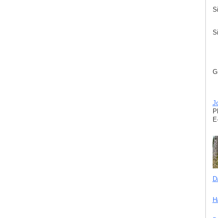
S
S
G
J
P
E
D
H