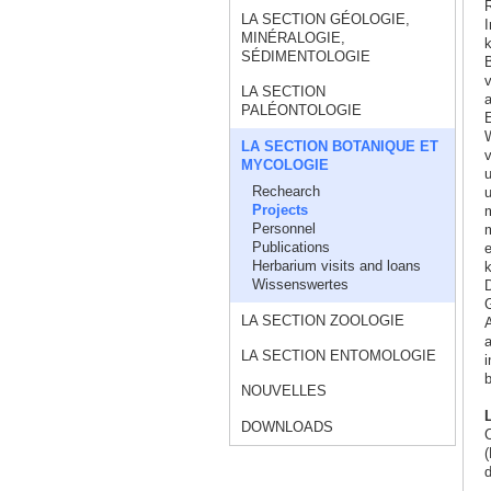
R
LA SECTION GÉOLOGIE,
I
MINÉRALOGIE,
k
SÉDIMENTOLOGIE
B
v
LA SECTION
a
PALÉONTOLOGIE
E
W
LA SECTION BOTANIQUE ET
v
MYCOLOGIE
u
Rechearch
u
Projects
m
Personnel
m
Publications
e
Herbarium visits and loans
k
Wissenswertes
D
G
LA SECTION ZOOLOGIE
A
a
LA SECTION ENTOMOLOGIE
i
b
NOUVELLES
L
DOWNLOADS
(
d