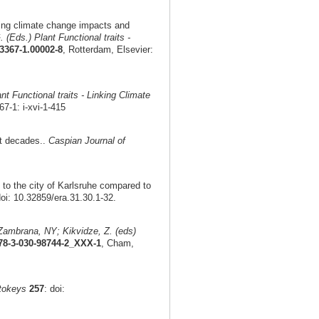
udying climate change impacts and
Eds.) Plant Functional traits -
3367-1.00002-8
, Rotterdam, Elsevier:
nt Functional traits - Linking Climate
7-1: i-xvi-1-415
st decades..
Caspian Journal of
 to the city of Karlsruhe compared to
doi: 10.32859/era.31.30.1-32.
ambrana, NY; Kikvidze, Z. (eds)
978-3-030-98744-2_XXX-1
, Cham,
tokeys
257
: doi: