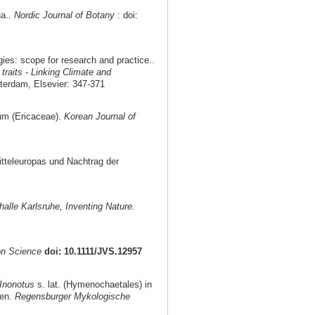
na..
Nordic Journal of Botany
: doi:
egies: scope for research and practice..
raits - Linking Climate and
tterdam, Elsevier: 347-371
um (Ericaceae).
Korean Journal of
itteleuropas und Nachtrag der
halle Karlsruhe, Inventing Nature.
on Science
doi: 10.1111/JVS.12957
Inonotus
s. lat. (Hymenochaetales) in
men.
Regensburger Mykologische