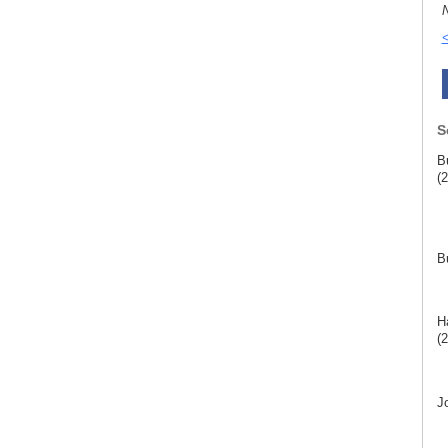
N
<
S
B
(2
B
H
(2
J