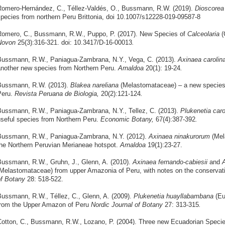
omero-Hernández, C., Téllez-Valdés, O., Bussmann, R.W. (2019).
Dioscorea 
pecies from northern Peru Brittonia, doi 10.1007/s12228-019-09587-8
omero, C., Bussmann, R.W., Puppo, P. (2017). New Species of
Calceolaria
(
Novon
25(3):316-321. doi: 10.3417/D-16-00013
.
ussmann, R.W., Paniagua-Zambrana, N.Y., Vega, C. (2013).
Axinaea
carolina
nother new species from Northern Peru.
Arnaldoa
20(1): 19-24
.
Bussmann, R.W. (2013).
Blakea nareliana
(Melastomataceae) – a new species 
Peru.
Revista Peruana de Biologia,
20(2):121-124
.
ussmann, R.W., Paniagua-Zambrana, N.Y., Tellez, C. (2013).
Plukenetia caro
seful species from Northern Peru.
Economic Botany,
67(4):387-392
.
ussmann, R.W., Paniagua-Zambrana, N.Y. (2012).
Axinaea ninakurorum
(Mel
he Northern Peruvian Merianeae hotspot.
Arnaldoa
19(1):23-27.
ussmann, R.W., Gruhn, J., Glenn, A. (2010).
Axinaea fernando-cabiesii
and
A
Melastomataceae) from upper Amazonia of Peru, with notes on the conservat
f Botany
28: 518-522.
ussmann, R.W., Téllez, C., Glenn, A. (2009).
Plukenetia huayllabambana
(Eu
rom the Upper Amazon of Peru
Nordic Journal of Botany
27: 313-315
.
otton, C., Bussmann, R.W., Lozano, P. (2004). Three new Ecuadorian Speci