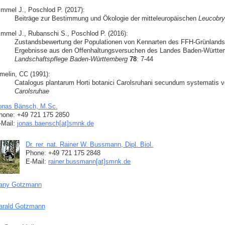
immel J., Poschlod P. (2017):
Beiträge zur Bestimmung und Ökologie der mitteleuropäischen
Leucobr
immel J., Rubanschi S., Poschlod P. (2016):
Zustandsbewertung der Populationen von Kennarten des FFH-Grünlands
Ergebnisse aus den Offenhaltungsversuchen des Landes Baden-Württe
Landschaftspflege Baden-Württemberg
78
: 7-44
melin, CC (1991):
Catalogus plantarum Horti botanici Carolsruhani secundum systematis ve
Carolsruhae
onas Bänsch, M.Sc.
hone: +49 721 175 2850
-Mail:
jonas.baensch[at]smnk
.
de
Dr. rer. nat. Rainer W. Bussmann, Dipl. Biol.
Phone: +49 721 175 2848
E-Mail:
rainer.bussmann[at]smnk
.
de
any Gotzmann
arald Gotzmann