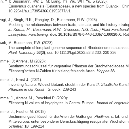
in, YH; Bussmann, RW, Li, M; Liang, YY; Wu, WH; Yu, S (2025):
Euonymus duanensis (Celastraceae), a new species from Guangxi, Chi
10.22541/au.173954366.61952877/v1
yagi, J.; Singh, R.K.; Pangtey, D.; Bussmann, R.W. (2025):
Modeling the relationships between traits, climate, and life history strat
in: Kumar, M.; Bussmann, R.W.; Swenson, N.G. (Eds.) Plant Functional t
Ecosystem Functioning.
doi: 10.1016/B978-0-443-13367-1.00020-X
, Ro
wak, M; Bussmann, RW. (2023):
The complete chloroplast genome sequence of Rhododendron caucasic
Plant Taxonomy
53(3)
, doi: 10.11110/kjpt.2023.53.3.230: 230-236
immel, J; Ahrens, M (2023):
Bestimmungsschlüssel für vegetative Pflanzen der Brachytheciaceae M
Ellenberg’schen N-Zahlen für bislang fehlende Arten.
Hoppea
83
immel J., Ernst J. (2021):
Inventing Nature: Wieviel Botanik steckt in der Kunst?.
Staatliche Kunst
Pflanzen in der Kunst
, Snoeck: 239-243
immel J., Ahrens M., Poschlod P. (2020):
Ellenberg N values of bryophytes in Central Europe.
Journal of Vegetati
immel J., Fischer M. (2018):
Bestimmungsschlüssel für die Arten der Gattungen
Phellinus
s. lat. und
Mitteleuropa, unter besonderer Berücksichtigung resupinater Wuchsfor
Schriften
18
: 199-214