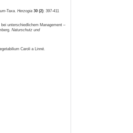
yum
-Taxa.
Herzogia
30 (2)
: 397-411
 bei unterschiedlichem Management –
mberg.
Naturschutz und
getabilium Caroli a Linné.