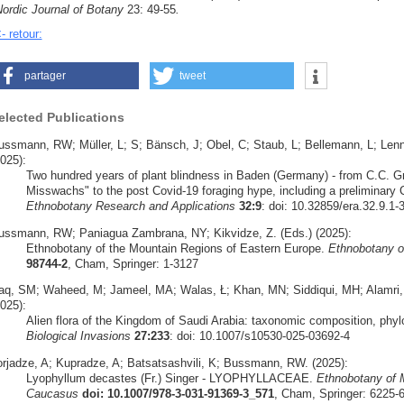
ordic Journal of Botany
23: 49-55
.
- retour:
partager
tweet
elected Publications
ussmann, RW; Müller, L; S; Bänsch, J; Obel, C; Staub, L; Bellemann, L; Lennox
025):
Two hundred years of plant blindness in Baden (Germany) - from C.C. Gm
Misswachs" to the post Covid-19 foraging hype, including a preliminary Ch
Ethnobotany Research and Applications
32:9
: doi: 10.32859/era.32.9.1-
ussmann, RW; Paniagua Zambrana, NY; Kikvidze, Z. (Eds.) (2025):
Ethnobotany of the Mountain Regions of Eastern Europe.
Ethnobotany o
98744-2
, Cham, Springer: 1-3127
aq, SM; Waheed, M; Jameel, MA; Walas, Ł; Khan, MN; Siddiqui, MH; Alamr
025):
Alien flora of the Kingdom of Saudi Arabia: taxonomic composition, phyl
Biological Invasions
27:233
: doi: 10.1007/s10530-025-03692-4
orjadze, A; Kupradze, A; Batsatsashvili, K; Bussmann, RW. (2025):
Lyophyllum decastes (Fr.) Singer - LYOPHYLLACEAE.
Ethnobotany of 
Caucasus
doi: 10.1007/978-3-031-91369-3_571
, Cham, Springer: 6225-