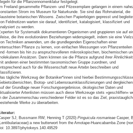
egeln für die Pflanzennomenklatur festgelegt.
m Freiland gesammelte Pflanzen- und Pilzexemplare gelangen in einem nahe
onstanten Strom ins Museum für Naturkunde. Sie sind das Rohmaterial, die
austeine botanischen Wissens. Zwischen Papierbögen gepresst und begleite
on Feldnotizen warten sie darauf, identifiziert, katalogisiert, klassifiziert und
nalysiert zu werden.
xperten für Systematik dokumentieren Organismen und gruppieren sie auf ei
eise, die ihre evolutionären Beziehungen widerspiegelt, indem sie eine Vielz
on Techniken anwenden, um die grundlegenden Eigenschaften einer
ntersuchten Pflanze zu lernen, von einfachen Messungen von Pflanzenteilen
nd -formen bis hin zu anspruchsvolleren mikroskopischen, biochemischen un
olekularen Ansätzen. Dann können sie die Pflanze aufgrund ihrer Ähnlichkeit
it anderen einer bestimmten taxonomischen Gruppe zuordnen, und
ntsprechend auch für die Wissenschaft neue Artebn beschreiben und
lassifizieren.
as tägliche Werkzeug der Botaniker*innen sind hierbei Bestimmungsschlüsse
ebietsübersichten, Biotop- und Lebensraumklassifizierungen und dergleichen
uf der Grundlage neuer Forschungsergebnisse, ökologischer Daten und
ktualisierter Artenlisten müssen auch diese Werkzeuge stets »geschliffen« w
n der Zusammenschau verschiedener Felder ist es so das Ziel, praxistaugliche
estehende Werke zu überarbeiten.
iteratur:
Casper SJ; Bussmann RW; Henning T (2020)
Pinguicula rosmarieae
Casper, 
Lentibulariaceae):a new butterwort from the Amotape-Huancabamba Zone (nor
oi: 10.3897/phytokeys.140.49529