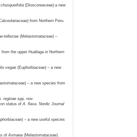
chusqueifolia
(Dioscoreaceae):a new
Calceolariaceae) from Northern Peru.
e-telleziae
(Melastomataceae) –
from the upper Huallaga in Northern
lis-vegae
(Euphorbiaceae) – a new
astomataceae) – a new species from
. reginae
spp. nov.
ion status of
A. flava
.
Nordic Journal
phorbiaceae) – a new useful species
es of
Axinaea
(Melastomataceae).