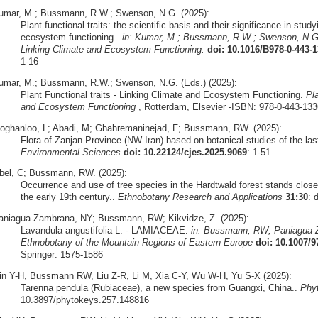
umar, M.; Bussmann, R.W.; Swenson, N.G. (2025):
Plant functional traits: the scientific basis and their significance in st
ecosystem functioning..
in: Kumar, M.; Bussmann, R.W.; Swenson, N.G. (
Linking Climate and Ecosystem Functioning.
doi: 10.1016/B978-0-443-1
1-16
umar, M.; Bussmann, R.W.; Swenson, N.G. (Eds.) (2025):
Plant Functional traits - Linking Climate and Ecosystem Functioning.
Pla
and Ecosystem Functioning
, Rotterdam, Elsevier -ISBN: 978-0-443-1336
oghanloo, L; Abadi, M; Ghahremaninejad, F; Bussmann, RW. (2025):
Flora of Zanjan Province (NW Iran) based on botanical studies of the la
Environmental Sciences
doi: 10.22124/cjes.2025.9069
: 1-51
bel, C; Bussmann, RW. (2025):
Occurrence and use of tree species in the Hardtwald forest stands close
the early 19th century..
Ethnobotany Research and Applications
31:30
: 
aniagua-Zambrana, NY; Bussmann, RW; Kikvidze, Z. (2025):
Lavandula angustifolia L. - LAMIACEAE.
in: Bussmann, RW; Paniagua-Z
Ethnobotany of the Mountain Regions of Eastern Europe
doi: 10.1007/
Springer: 1575-1586
in Y-H, Bussmann RW, Liu Z-R, Li M, Xia C-Y, Wu W-H, Yu S-X (2025):
Tarenna pendula (Rubiaceae), a new species from Guangxi, China..
Phy
10.3897/phytokeys.257.148816