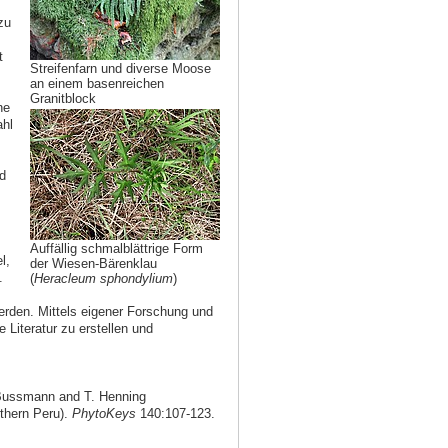
zu
t
Streifenfarn und diverse Moose
an einem basenreichen
Granitblock
ne
ahl
d
Auffällig schmalblättrige Form
l,
der Wiesen-Bärenklau
.
(
Heracleum sphondylium
)
erden. Mittels eigener Forschung und
 Literatur zu erstellen und
Bussmann and T. Henning
thern Peru).
PhytoKeys
140:107-123.