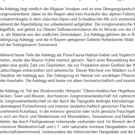
ie Adelegg liegt nördlich der Allgäuer Voralpen und ist eine Übergangslandsc
ungmoränenland. dabei ist die Region aber kein Ausläufer des alpinen Falteng
chwemmkegels in dem zwischen Alpen und Schwäbischer Alb sich erstreck
ährend der Alpenbildung nur unbedeutend aufgefaltet. Die konglomeratische 
agelfluh, und gehört zur Oberen Süßwassermolasse die im Miozän von der Ur-
.a. als Material aus den südlichen Zentralalpen. Zur Adelegg gehören der in
Gebirgszug
Adelegg
, und die in Bayern gelegenen Gebiete Hohentanner Wald
und der Gebirgskamm Sonneneck.
ährend heute Teile der Adelegg als Flora-Fauna-Habitat-Gebiet und Vogelsc
tehen, wurde das Massiv früher intensiv genutzt. Nach einer Besiedelung durch
päter eine große Zahl von Glashütten, die zur Produktion einen Großteil der 
ahlschlägen entwickelten sich artenreiche. Dieser Wechsel von Wäldern zu
harakter der Adelegg aus. Der Gebirgszug ist Heimat von unzähligen Pflanze
der Auerhahn. Die Adelegg wird heute vor allem forstwirtschaftlich und tourist
ie Adelegg ist Teil des
Biodiversitäts Hotspots "Oberschwäbisches Hügelland
ecken, Seen und Mooren, durchsetzen Jungmoränenlandschaft mit zahlreic
ie Jungmoränenlandschaft ist der durch die Topografie bedingte kleinräumig
überwiegend Fichtenforste) und intensiv landwirtschaftlich genutzten Flächen
unehmend Ackerbau), in die extensiv genutzte oder nicht genutzte Feuchtgebi
s sich um Hoch- und Niedermoore mit Moorwäldern, Streuwiesen und Naßwie
eiher, die durch Fließgewässer miteinander verbunden sind. Im Bereich der A
xtensiver Weidewirtschaft und z.T. sehr naturnahe montane Hangwäldern sow
andschaftsbestimmend. Insbesondere die totholzreichen Hangwälder und die 