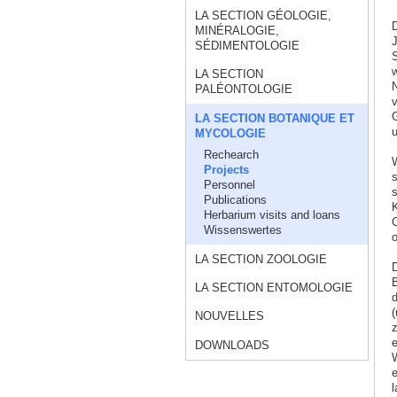
LA SECTION GÉOLOGIE,
D
MINÉRALOGIE,
J
SÉDIMENTOLOGIE
S
w
LA SECTION
N
PALÉONTOLOGIE
v
LA SECTION BOTANIQUE ET
MYCOLOGIE
Rechearch
W
Projects
s
Personnel
s
Publications
K
Herbarium visits and loans
C
Wissenswertes
o
LA SECTION ZOOLOGIE
D
B
LA SECTION ENTOMOLOGIE
d
(
NOUVELLES
z
e
DOWNLOADS
W
e
l