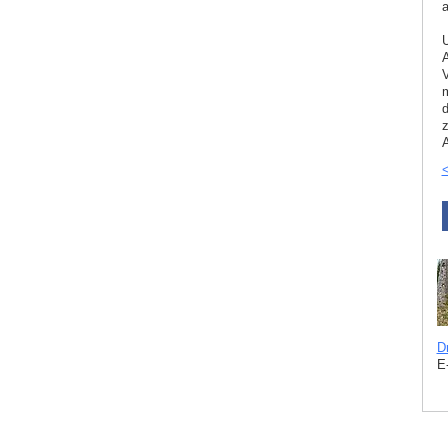
a
U
A
V
m
d
z
A
<
D
E