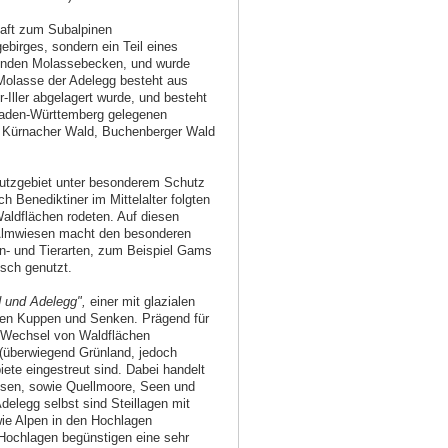
haft zum Subalpinen
ebirges, sondern ein Teil eines
enden Molassebecken, und wurde
Molasse der Adelegg besteht aus
Iller abgelagert wurde, und besteht
 Baden-Württemberg gelegenen
, Kürnacher Wald, Buchenberger Wald
hutzgebiet unter besonderem Schutz
 Benediktiner im Mittelalter folgten
Waldflächen rodeten. Auf diesen
 Almwiesen macht den besonderen
n- und Tierarten, zum Beispiel Gams
isch genutzt.
 und Adelegg",
einer mit glazialen
hen Kuppen und Senken. Prägend für
e Wechsel von Waldflächen
 (überwiegend Grünland, jedoch
ete eingestreut sind. Dabei handelt
sen, sowie Quellmoore, Seen und
delegg selbst sind Steillagen mit
ie Alpen in den Hochlagen
Hochlagen begünstigen eine sehr