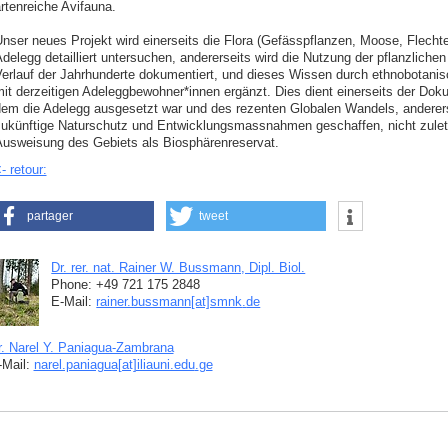
rtenreiche Avifauna.
nser neues Projekt wird einerseits die Flora (Gefässpflanzen, Moose, Flechte
delegg detailliert untersuchen, andererseits wird die Nutzung der pflanzliche
erlauf der Jahrhunderte dokumentiert, und dieses Wissen durch ethnobotani
it derzeitigen Adeleggbewohner*innen ergänzt. Dies dient einerseits der Do
em die Adelegg ausgesetzt war und des rezenten Globalen Wandels, andererse
ukünftige Naturschutz und Entwicklungsmassnahmen geschaffen, nicht zuletz
usweisung des Gebiets als Biosphärenreservat.
- retour:
partager
tweet
Dr. rer. nat. Rainer W. Bussmann, Dipl. Biol.
Phone: +49 721 175 2848
E-Mail:
rainer.bussmann[at]smnk
.
de
r. Narel Y. Paniagua-Zambrana
-Mail:
narel.paniagua[at]iliauni.edu
.
ge