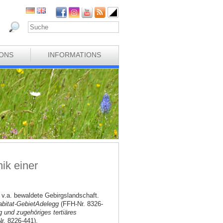
IONS
INFORMATIONS
ik einer
 v.a. bewaldete Gebirgslandschaft.
bitat
-Gebiet
Adelegg
(FFH-Nr. 8326-
 und zugehöriges tertiäres
. 8226-441).