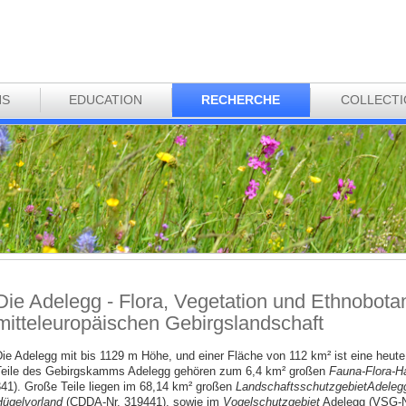
NS
EDUCATION
RECHERCHE
COLLECT
Die Adelegg - Flora, Vegetation und Ethnobotan
mitteleuropäischen Gebirgslandschaft
ie Adelegg mit bis 1129 m Höhe, und einer Fläche von 112 km² ist eine heute
eile des Gebirgskamms Adelegg gehören zum 6,4 km² großen
Fauna-Flora-Ha
41). Große Teile liegen im 68,14 km² großen
Landschaftsschutzgebiet
Adelegg
ügelvorland
(CDDA-Nr. 319441), sowie im
Vogelschutzgebiet
Adelegg (VSG-Nr