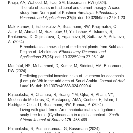
Khoja, AA; Waheed, M; Haq, SM; Bussmann, RW (2024):
The role of plants in traditional and current therapy: A case
study from North part of Kashmir Himalaya.
Ethnobotany
Research and Applications
27(5)
: doi: 10.32859/era.27.5.1-23
Makhkamov, T; Eshonkulov, A; Bussmann, RW; Khojimatov, O;
Zafar, M; Ahmad, M; Ruzmetov, U; Yuldashev, A; Islomov, S;
Khakimova, D; Xojimatova, D; Ergasheva, N; Sattarov, A; Polatova,
A. (2024):
Ethnobotanical knowledge of medicinal plants from Bukhara
Region of Uzbekistan.
Ethnobotany Research and
Applications
27(26)
: doi: 10.32859/era.27.26.1-46
Marifatul, HS, Mohammed, D; Kumar, M; Siddiqui, HM; Bussmann,
RW (2024):
Predicting potential invasion risks of Leucaena leucocephala
(Lam.) de Wit in the arid area of Saudi Arabia.
Journal of Arid
Land
16
: doi: 10.1007/s40333-024-0020-4
Rajapaksha, R; Chamara, R; Huang, YM; Ojha; R; Pham, VY;
Modena de Medeiros, C; Mustapeng, AMA; Coritico, F; Islam, T;
Rodríguez Coca, LI; Bussmann, RW; Kamau, P. (2024):
Living with giant ferns: An ethnobotanical investigation of
scaly tree ferns (Cyatheaceae) in a global context..
South
African Journal of Botany
175
: 453-469
Rajapaksha, R; Pushpakumara, G; Bussmann (2024):