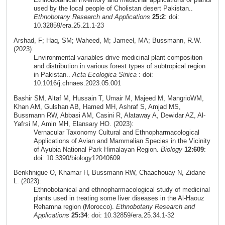
used by the local people of Cholistan desert Pakistan..
Ethnobotany Research and Applications
25:2
: doi:
10.32859/era.25.21.1-23
Arshad, F; Haq, SM; Waheed, M; Jameel, MA; Bussmann, R.W.
(2023):
Environmental variables drive medicinal plant composition
and distribution in various forest types of subtropical region
in Pakistan..
Acta Ecologica Sinica
: doi:
10.1016/j.chnaes.2023.05.001
Bashir SM, Altaf M, Hussain T, Umair M, Majeed M, MangrioWM,
Khan AM, Gulshan AB, Hamed MH, Ashraf S, Amjad MS,
Bussmann RW, Abbasi AM, Casini R, Alataway A, Dewidar AZ, Al-
Yafrsi M, Amin MH, Elansary HO. (2023):
Vernacular Taxonomy Cultural and Ethnopharmacological
Applications of Avian and Mammalian Species in the Vicinity
of Ayubia National Park Himalayan Region.
Biology
12:609
:
doi: 10.3390/biology12040609
Benkhnigue O, Khamar H, Bussmann RW, Chaachouay N, Zidane
L. (2023):
Ethnobotanical and ethnopharmacological study of medicinal
plants used in treating some liver diseases in the Al-Haouz
Rehamna region (Morocco).
Ethnobotany Research and
Applications
25:34
: doi: 10.32859/era.25.34.1-32