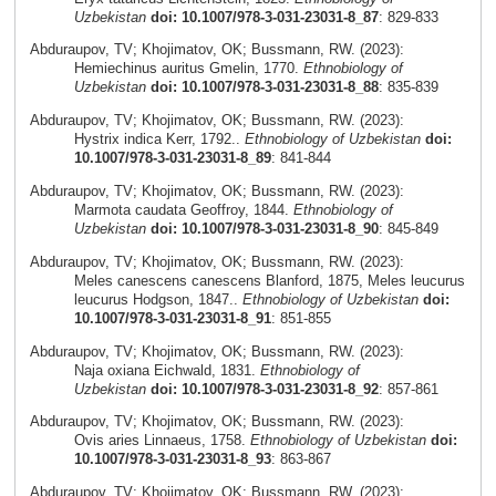
Uzbekistan
doi: 10.1007/978-3-031-23031-8_87
: 829-833
Abduraupov, TV; Khojimatov, OK; Bussmann, RW. (2023):
Hemiechinus auritus Gmelin, 1770.
Ethnobiology of
Uzbekistan
doi: 10.1007/978-3-031-23031-8_88
: 835-839
Abduraupov, TV; Khojimatov, OK; Bussmann, RW. (2023):
Hystrix indica Kerr, 1792..
Ethnobiology of Uzbekistan
doi:
10.1007/978-3-031-23031-8_89
: 841-844
Abduraupov, TV; Khojimatov, OK; Bussmann, RW. (2023):
Marmota caudata Geoffroy, 1844.
Ethnobiology of
Uzbekistan
doi: 10.1007/978-3-031-23031-8_90
: 845-849
Abduraupov, TV; Khojimatov, OK; Bussmann, RW. (2023):
Meles canescens canescens Blanford, 1875, Meles leucurus
leucurus Hodgson, 1847..
Ethnobiology of Uzbekistan
doi:
10.1007/978-3-031-23031-8_91
: 851-855
Abduraupov, TV; Khojimatov, OK; Bussmann, RW. (2023):
Naja oxiana Eichwald, 1831.
Ethnobiology of
Uzbekistan
doi: 10.1007/978-3-031-23031-8_92
: 857-861
Abduraupov, TV; Khojimatov, OK; Bussmann, RW. (2023):
Ovis aries Linnaeus, 1758.
Ethnobiology of Uzbekistan
doi:
10.1007/978-3-031-23031-8_93
: 863-867
Abduraupov, TV; Khojimatov, OK; Bussmann, RW. (2023):