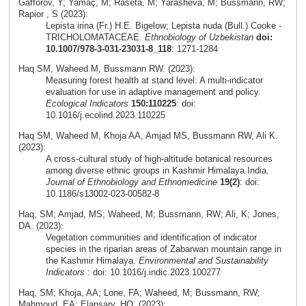
Gafforov, Y; Yamaç, M; Rašeta, M; Yarasheva, M; Bussmann, RW;
Rapior , S (2023):
Lepista irina (Fr.) H.E. Bigelow; Lepista nuda (Bull.) Cooke -
TRICHOLOMATACEAE.
Ethnobiology of Uzbekistan
doi:
10.1007/978-3-031-23031-8_118
: 1271-1284
Haq SM, Waheed M, Bussmann RW. (2023):
Measuring forest health at stand level: A multi-indicator
evaluation for use in adaptive management and policy.
Ecological Indicators
150:110225
: doi:
10.1016/j.ecolind.2023.110225
Haq SM, Waheed M, Khoja AA, Amjad MS, Bussmann RW, Ali K.
(2023):
A cross-cultural study of high-altitude botanical resources
among diverse ethnic groups in Kashmir Himalaya India.
Journal of Ethnobiology and Ethnomedicine
19(2)
: doi:
10.1186/s13002-023-00582-8
Haq, SM; Amjad, MS; Waheed, M; Bussmann, RW; Ali, K; Jones,
DA. (2023):
Vegetation communities and identification of indicator
species in the riparian areas of Zabarwan mountain range in
the Kashmir Himalaya.
Environmental and Sustainability
Indicators
: doi: 10.1016/j.indic.2023.100277
Haq, SM; Khoja, AA; Lone, FA; Waheed, M; Bussmann, RW;
Mahmoud, EA; Elansary, HO. (2023):