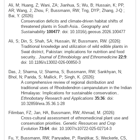
Ali, M; Huang, Z; Wani, ZA; Jianhua, S; Wu, B; Hussain, K; PP,
AR; Wang, J; Zhou, F; Bussmann, RW; Tng, DYP; Zhang, J-Q ;
Bai, Y. (2026):
Conservation deficits and climate-driven habitat shifts of
threatened plants in South Asia..
Geography and
Sustainability
100477
: doi: 10.1016/j.geosus.2026.100477
Ali, S; Din, S; Shah, SA; Hussain, W; Bussmann, RW. (2026):
Traditional knowledge and utilization of wild edible plants in
Swat district, Pakistan: implications for nutrition and food
security..
Journal of Ethnobiology and Ethnomedicine
22:9
:
doi: 10.1186/s13002-026-00850-3
Das, J; Sharma, U; Sharma, S; Bussmann, RW; Sankhyan, N;
Bhol, N; Parida, S; Mallick, P; Singh, K. (2026):
A comprehensive review of regional distribution and
traditional uses of Rhododendron campanulatum in the Indian
Himalayas: Implications for sustainable conservation..
Ethnobotany Research and Applications
35:36
: doi:
10.32859/era.35.36.1-28
Filimban, FZ; Jan, HA, Bussmann, RW; Ahmad, M. (2026):
Cross‑cultural assessment of ethnomedicinal plant use and
conservation priorities.
Genetic Resources and Crop
Evolution
73:64
: doi: 10.1007/s10722-025-02714-3
Fu, Y; Bussmann, RW; Panyadee, P; Ranjitkar, S; Weckerle, CS,