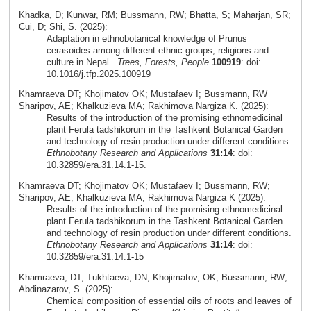
Khadka, D; Kunwar, RM; Bussmann, RW; Bhatta, S; Maharjan, SR;
Cui, D; Shi, S. (2025):
Adaptation in ethnobotanical knowledge of Prunus
cerasoides among different ethnic groups, religions and
culture in Nepal..
Trees, Forests, People
100919
: doi:
10.1016/j.tfp.2025.100919
Khamraeva DT; Khojimatov OK; Mustafaev I; Bussmann, RW
Sharipov, AE; Khalkuzieva MA; Rakhimova Nargiza K. (2025):
Results of the introduction of the promising ethnomedicinal
plant Ferula tadshikorum in the Tashkent Botanical Garden
and technology of resin production under different conditions.
Ethnobotany Research and Applications
31:14
: doi:
10.32859/era.31.14.1-15.
Khamraeva DT; Khojimatov OK; Mustafaev I; Bussmann, RW;
Sharipov, AE; Khalkuzieva MA; Rakhimova Nargiza K (2025):
Results of the introduction of the promising ethnomedicinal
plant Ferula tadshikorum in the Tashkent Botanical Garden
and technology of resin production under different conditions.
Ethnobotany Research and Applications
31:14
: doi:
10.32859/era.31.14.1-15
Khamraeva, DT; Tukhtaeva, DN; Khojimatov, OK; Bussmann, RW;
Abdinazarov, S. (2025):
Chemical composition of essential oils of roots and leaves of