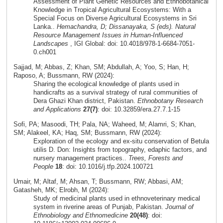
Assessment of Plant Genetic Resources and Ethnobotanical
Knowledge in Tropical Agricultural Ecosystems: With a
Special Focus on Diverse Agricultural Ecosystems in Sri
Lanka..
Hemachandra, D; Dissanayaka, S (eds). Natural
Resource Management Issues in Human-Influenced
Landscapes
, IGI Global: doi: 10.4018/978-1-6684-7051-
0.ch001
Sajjad, M; Abbas, Z; Khan, SM; Abdullah, A; Yoo, S; Han, H;
Raposo, A; Bussmann, RW (2024):
Sharing the ecological knowledge of plants used in
handicrafts as a survival strategy of rural communities of
Dera Ghazi Khan district, Pakistan.
Ethnobotany Research
and Applications
27(7)
: doi: 10.32859/era.27.7.1-15
Sofi, PA; Masoodi, TH; Pala, NA; Waheed, M; Alamri, S; Khan,
SM; Alakeel, KA; Haq, SM; Bussmann, RW (2024):
Exploration of the ecology and ex-situ conservation of Betula
utilis D. Don: Insights from topography, edaphic factors, and
nursery management practices..
Trees, Forests and
People
18
: doi: 10.1016/j.tfp.2024.100721
Umair, M; Altaf, M; Ahsan, T; Bussmann, RW; Abbasi, AM;
Gatasheh, MK; Elrobh, M (2024):
Study of medicinal plants used in ethnoveterinary medical
system in riverine areas of Punjab, Pakistan.
Journal of
Ethnobiology and Ethnomedicine
20(48)
: doi: