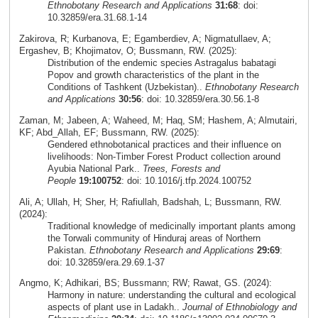
Ethnobotany Research and Applications
31:68
: doi:
10.32859/era.31.68.1-14
Zakirova, R; Kurbanova, E; Egamberdiev, A; Nigmatullaev, A;
Ergashev, B; Khojimatov, O; Bussmann, RW. (2025):
Distribution of the endemic species Astragalus babatagi
Popov and growth characteristics of the plant in the
Conditions of Tashkent (Uzbekistan)..
Ethnobotany Research
and Applications
30:56
: doi: 10.32859/era.30.56.1-8
Zaman, M; Jabeen, A; Waheed, M; Haq, SM; Hashem, A; Almutairi,
KF; Abd_Allah, EF; Bussmann, RW. (2025):
Gendered ethnobotanical practices and their influence on
livelihoods: Non-Timber Forest Product collection around
Ayubia National Park..
Trees, Forests and
People
19:100752
: doi: 10.1016/j.tfp.2024.100752
Ali, A; Ullah, H; Sher, H; Rafiullah, Badshah, L; Bussmann, RW.
(2024):
Traditional knowledge of medicinally important plants among
the Torwali community of Hinduraj areas of Northern
Pakistan.
Ethnobotany Research and Applications
29:69
:
doi: 10.32859/era.29.69.1-37
Angmo, K; Adhikari, BS; Bussmann; RW; Rawat, GS. (2024):
Harmony in nature: understanding the cultural and ecological
aspects of plant use in Ladakh..
Journal of Ethnobiology and