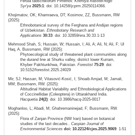
Ferula tadschikorum Pimenov.
Khimiya Rastitel'nogo
Syr'ya
2025:1
: doi: 10.14258/jcprm.20250114366.
Khojimatov, OK; Khamraeva, DT; Kosimov, ZZ, Bussmann, RW
(2025):
Ethnobotanical survey of the Ferghana and Andijan regions
of Uzbekistan.
Ethnobotany Research and
Applications
30:33
: doi: 10.32859/era.30.33.1-13
Mehmood Shah, S; Hussain, W; Hussain, I; Ali, A; Ali, N; Ali, F; Ul
Haq, A, Bussmann, RW (2025):
Phytoecological study of threatened plant communities along
the durand line at Shurku valley, district lower Kurram,
Khyber Pakhtunkhwa, Pakistan.
Forestist
75:29
: doi:
10.5152/forestist.2025.24029
Mir, SJ; Hassan, M; Vitasović-Kosić, I; Shoaib Amjad, M; Jamali,
MM; Bussmann, RW. (2025):
Altitudinal Habitat Variability and Ethnobiological Applications
of Coccinellidae (Coleoptera) in Uttarakhand India.
Hacquetia
24(2)
: doi: 10.3986/hacq-2025-0017
Moghanloo, L; Abadi, M; Ghahremaninejad, F; Bussmann, RW.
(2025):
Flora of Zanjan Province (NW Iran) based on botanical
studies of the last decades..
Caspian Journal of
Environmental Sciences
doi: 10.22124/cjes.2025.9069
: 1-51