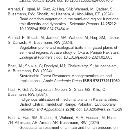
Ethnomedicine
20:34
: doi: 10.1186/s13002-024-00670-3
Arshad, F; Iqbal, M; Riaz, A; Haq, SM; Waheed, M; Qadeer, S;
Bussmann, RW; Shoaib, M; Hashem, A; Abd-Allah, EF. (2024):
Road corridors vegetation in the semi-arid region: functional
trait diversity and dynamics..
Scientific Reports
14:25212
:
10.1038/s41598-024-76484-w
Arshad, F; Shoaib, M; Jameel, MA; Waheed, M; Haq, SM; Iftikhar,
S; Darwish, M; Bussmann, RW (2024):
Vegetation profile and ecological traits in irrigated plains of
semi-arid regions: A case study of Okara, Punjab Pakistan.
Ecological Frontiers
: doi: 10.1016/j.ecofro.2024.01.003
Bhat, JA; Shukla, G; Dobriyal, MJ; Chakravarty, S; Arunachalam,
A; Bussmann, RW. (2024):
Sustainable Forest Resources ManagementIssues and
Implications..
Apple Academic Press
ISBN 9781774917060
Hadi, F; Gul, A; Saqibullah; Noreen, S; Shah, GS; Kilic, O;
Bussmann, RW. (2024):
Indigenous utilization of medicinal plants in Kalasha tribes,
District Chitral, Hindukush Range, Pakistan.
Ethnobotany
Research and Applications
27(4)
: doi: 10.32859/era.27.4.1-19
Hani, U; Haq, SM; Shabbir, R; Waheed, M; A; Hussain, M; Najar,
ZH; Alhimaidi, AR; Amran, AR; Bussmann, RW. (2024):
Geospatial assessment of climate and human pressure on