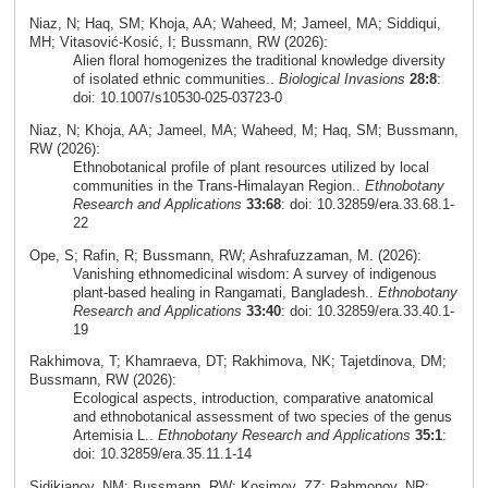
Niaz, N; Haq, SM; Khoja, AA; Waheed, M; Jameel, MA; Siddiqui,
MH; Vitasović‑Kosić, I; Bussmann, RW (2026):
Alien floral homogenizes the traditional knowledge diversity
of isolated ethnic communities..
Biological Invasions
28:8
:
doi: 10.1007/s10530-025-03723-0
Niaz, N; Khoja, AA; Jameel, MA; Waheed, M; Haq, SM; Bussmann,
RW (2026):
Ethnobotanical profile of plant resources utilized by local
communities in the Trans-Himalayan Region..
Ethnobotany
Research and Applications
33:68
: doi: 10.32859/era.33.68.1-
22
Ope, S; Rafin, R; Bussmann, RW; Ashrafuzzaman, M. (2026):
Vanishing ethnomedicinal wisdom: A survey of indigenous
plant-based healing in Rangamati, Bangladesh..
Ethnobotany
Research and Applications
33:40
: doi: 10.32859/era.33.40.1-
19
Rakhimova, T; Khamraeva, DT; Rakhimova, NK; Tajetdinova, DM;
Bussmann, RW (2026):
Ecological aspects, introduction, comparative anatomical
and ethnobotanical assessment of two species of the genus
Artemisia L..
Ethnobotany Research and Applications
35:1
:
doi: 10.32859/era.35.11.1-14
Sidikjanov, NM; Bussmann, RW; Kosimov, ZZ; Rahmonov, NR;