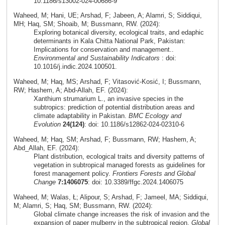
10.1186/s13002-024-00686-9
Waheed, M; Hani, UE; Arshad, F; Jabeen, A; Alamri, S; Siddiqui,
MH; Haq, SM; Shoaib, M; Bussmann, RW. (2024):
Exploring botanical diversity, ecological traits, and edaphic
determinants in Kala Chitta National Park, Pakistan:
Implications for conservation and management..
Environmental and Sustainability Indicators
: doi:
10.1016/j.indic.2024.100501.
Waheed, M; Haq, MS; Arshad, F; Vitasović-Kosić, I; Bussmann,
RW; Hashem, A; Abd-Allah, EF. (2024):
Xanthium strumarium L., an invasive species in the
subtropics: prediction of potential distribution areas and
climate adaptability in Pakistan.
BMC Ecology and
Evolution
24(124)
: doi: 10.1186/s12862-024-02310-6
Waheed, M; Haq, SM; Arshad, F; Bussmann, RW; Hashem, A;
Abd_Allah, EF. (2024):
Plant distribution, ecological traits and diversity patterns of
vegetation in subtropical managed forests as guidelines for
forest management policy.
Frontiers Forests and Global
Change
7:1406075
: doi: 10.3389/ffgc.2024.1406075
Waheed, M; Walas, Ł; Alipour, S; Arshad, F; Jameel, MA; Siddiqui,
M; Alamri, S; Haq, SM; Bussmann, RW. (2024):
Global climate change increases the risk of invasion and the
expansion of paper mulberry in the subtropical region.
Global