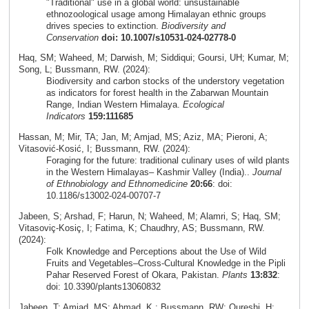
"Traditional" use in a global world: unsustainable
ethnozoological usage among Himalayan ethnic groups
drives species to extinction.
Biodiversity and
Conservation
doi: 10.1007/s10531-024-02778-0
Haq, SM; Waheed, M; Darwish, M; Siddiqui; Goursi, UH; Kumar, M;
Song, L; Bussmann, RW. (2024):
Biodiversity and carbon stocks of the understory vegetation
as indicators for forest health in the Zabarwan Mountain
Range, Indian Western Himalaya.
Ecological
Indicators
159:111685
Hassan, M; Mir, TA; Jan, M; Amjad, MS; Aziz, MA; Pieroni, A;
Vitasović‑Kosić, I; Bussmann, RW. (2024):
Foraging for the future: traditional culinary uses of wild plants
in the Western Himalayas– Kashmir Valley (India)..
Journal
of Ethnobiology and Ethnomedicine
20:66
: doi:
10.1186/s13002-024-00707-7
Jabeen, S; Arshad, F; Harun, N; Waheed, M; Alamri, S; Haq, SM;
Vitasoviç-Kosiç, I; Fatima, K; Chaudhry, AS; Bussmann, RW.
(2024):
Folk Knowledge and Perceptions about the Use of Wild
Fruits and Vegetables–Cross-Cultural Knowledge in the Pipli
Pahar Reserved Forest of Okara, Pakistan.
Plants
13:832
:
doi: 10.3390/plants13060832
Jabeen, T; Amjad, MS; Ahmad, K.; Bussmann, RW; Qureshi, H;