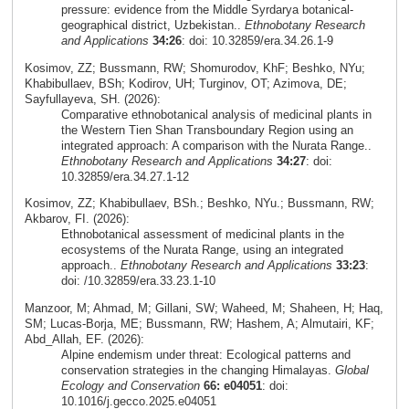
pressure: evidence from the Middle Syrdarya botanical-
geographical district, Uzbekistan..
Ethnobotany Research
and Applications
34:26
: doi: 10.32859/era.34.26.1-9
Kosimov, ZZ; Bussmann, RW; Shomurodov, KhF; Beshko, NYu;
Khabibullaev, BSh; Kodirov, UH; Turginov, OT; Azimova, DE;
Sayfullayeva, SH. (2026):
Comparative ethnobotanical analysis of medicinal plants in
the Western Tien Shan Transboundary Region using an
integrated approach: A comparison with the Nurata Range..
Ethnobotany Research and Applications
34:27
: doi:
10.32859/era.34.27.1-12
Kosimov, ZZ; Khabibullaev, BSh.; Beshko, NYu.; Bussmann, RW;
Akbarov, FI. (2026):
Ethnobotanical assessment of medicinal plants in the
ecosystems of the Nurata Range, using an integrated
approach..
Ethnobotany Research and Applications
33:23
:
doi: /10.32859/era.33.23.1-10
Manzoor, M; Ahmad, M; Gillani, SW; Waheed, M; Shaheen, H; Haq,
SM; Lucas-Borja, ME; Bussmann, RW; Hashem, A; Almutairi, KF;
Abd_Allah, EF. (2026):
Alpine endemism under threat: Ecological patterns and
conservation strategies in the changing Himalayas.
Global
Ecology and Conservation
66: e04051
: doi:
10.1016/j.gecco.2025.e04051