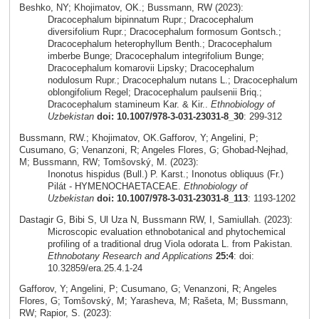
Beshko, NY; Khojimatov, OK.; Bussmann, RW (2023):
Dracocephalum bipinnatum Rupr.; Dracocephalum
diversifolium Rupr.; Dracocephalum formosum Gontsch.;
Dracocephalum heterophyllum Benth.; Dracocephalum
imberbe Bunge; Dracocephalum integrifolium Bunge;
Dracocephalum komarovii Lipsky; Dracocephalum
nodulosum Rupr.; Dracocephalum nutans L.; Dracocephalum
oblongifolium Regel; Dracocephalum paulsenii Briq.;
Dracocephalum stamineum Kar. & Kir..
Ethnobiology of
Uzbekistan
doi: 10.1007/978-3-031-23031-8_30
: 299-312
Bussmann, RW.; Khojimatov, OK.Gafforov, Y; Angelini, P;
Cusumano, G; Venanzoni, R; Angeles Flores, G; Ghobad-Nejhad,
M; Bussmann, RW; Tomšovský, M. (2023):
Inonotus hispidus (Bull.) P. Karst.; Inonotus obliquus (Fr.)
Pilát - HYMENOCHAETACEAE.
Ethnobiology of
Uzbekistan
doi: 10.1007/978-3-031-23031-8_113
: 1193-1202
Dastagir G, Bibi S, Ul Uza N, Bussmann RW, I, Samiullah. (2023):
Microscopic evaluation ethnobotanical and phytochemical
profiling of a traditional drug Viola odorata L. from Pakistan.
Ethnobotany Research and Applications
25:4
: doi:
10.32859/era.25.4.1-24
Gafforov, Y; Angelini, P; Cusumano, G; Venanzoni, R; Angeles
Flores, G; Tomšovský, M; Yarasheva, M; Rašeta, M; Bussmann,
RW; Rapior, S. (2023):