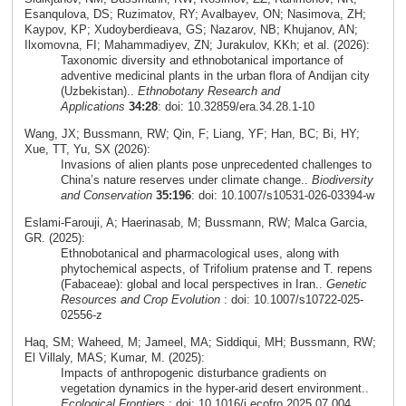
Esanqulova, DS; Ruzimatov, RY; Avalbayev, ON; Nasimova, ZH;
Kaypov, KP; Xudoyberdieava, GS; Nazarov, NB; Khujanov, AN;
Ilxomovna, FI; Mahammadiyev, ZN; Jurakulov, KKh; et al. (2026):
Taxonomic diversity and ethnobotanical importance of
adventive medicinal plants in the urban flora of Andijan city
(Uzbekistan)..
Ethnobotany Research and
Applications
34:28
: doi: 10.32859/era.34.28.1-10
Wang, JX; Bussmann, RW; Qin, F; Liang, YF; Han, BC; Bi, HY;
Xue, TT, Yu, SX (2026):
Invasions of alien plants pose unprecedented challenges to
China’s nature reserves under climate change..
Biodiversity
and Conservation
35:196
: doi: 10.1007/s10531-026-03394-w
Eslami‑Farouji, A; Haerinasab, M; Bussmann, RW; Malca Garcia,
GR. (2025):
Ethnobotanical and pharmacological uses, along with
phytochemical aspects, of Trifolium pratense and T. repens
(Fabaceae): global and local perspectives in Iran..
Genetic
Resources and Crop Evolution
: doi: 10.1007/s10722-025-
02556-z
Haq, SM; Waheed, M; Jameel, MA; Siddiqui, MH; Bussmann, RW;
El Villaly, MAS; Kumar, M. (2025):
Impacts of anthropogenic disturbance gradients on
vegetation dynamics in the hyper-arid desert environment..
Ecological Frontiers
: doi: 10.1016/j.ecofro.2025.07.004