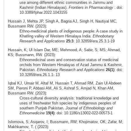
use among different ethnic communities in Jammu and
Kashmir (Indian Himalayas).
Frontiers in Pharmacology
: doi:
10.3389/fphar.2022.1043155
Hussain J, Mehta JP, Singh A, Bagria AJ, Singh H, Nautiyal MC,
Bussmann RW. (2023):
Ethno-medicinal plants of indigenous people: A case study in
Khatling valley of Western Himalaya India.
Ethnobotany
Research and Applications
25:3
: 10.32859/era.25.3.1-19
Hussain, K; Ul Islam Dar, ME; Mehmood, A; Sabir, S; MS; Ahmad,
KS; Bussmann, RW. (2023):
Ethnomedicinal uses and conservation status of medicinal
orchids from Western Himalayas of Azad Jammu & Kashmir,
Pakistan.
Ethnobotany Research and Applications
26(1)
: doi:
10.32859/era.26.1.1- 13
Iqbal KJ, Umair M, Altaf M, Hussain T, Ahmad RM, Zain Ul Abdeen
SM, Pieroni P, Abbasi AM, Ali S, Ashraf S, Amjad N, Khan AM,
Bussmann RW. (2023):
Cross-cultural diversity analysis: traditional knowledge and
uses of freshwater fish species by indigenous peoples of
southern Punjab Pakistan.
Journal of Ethnobiology and
Ethnomedicine
19(4)
: doi: 10.1186/s13002-022-00573-1
Islomova, S; Asqarov, I; Bussmann, RW; Khojimatov, OK; Zafar, M;
Makhkamov, T. ( (2023):