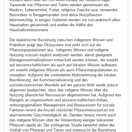
Tausende von Pflanzen und Tieren werden gemeinsam als
Medizin, Lebensmittel, Futter, religiöse Zwecke usw. verwendet.
Besonders in Berggemeinden sind diese Nutzpflanzen
lebenswichtig, in einigen Gebieten werden sie von praktisch allen
Haushalten gesammelt und stellen die Hälfte des
Haushaltseinkommens
Die dialektische Beziehung zwischen indigenem Wissen und
Praktiken prägt das Ökosystem und wirkt sich auf die
Pflanzenpopulationen aus. Indigenes Wissen und indigene
Nutzung müssen explizit analysiert werden, damit geeignete
Managementmaßnahmen entwickelt werden können, die sowohl
auf wissenschaftlichem als auch auf lokalem Wissen aufbauen,
um sowohl indigenes Wissen als auch Pflanzenpopulationen zu
verwalten. Aufgrund der veränderten Wahrnehmung der lokalen
Bevölkerung, der Kommerzialisierung und des
sozioökonomischen Wandels auf der ganzen Welt wurde jedoch
allgemein beobachtet, dass das indigene Wissen über die
Nutzung pflanzlicher Ressourcen abgenommen hat. Aufgrund des
Mangels an organisiertem und wissenschaftlichem Anbau,
ordnungsgemäßem Management und Bewusstsein für soziale
Faktoren nimmt die Anzahl nützlicher Pflanzenressourcen mit
alarmierender Geschwindigkeit ab. Darüber hinaus nimmt auch
das indigene Wissen über die Verwendung weniger bekannter
Pflanzen rapide ab. Die vorliegende Studie bewertet daher die
Vielfalt von Pflanzen und Tieren und untersucht die Beziehung