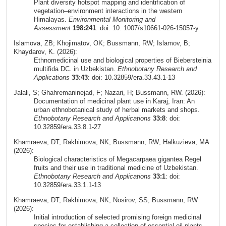
Plant diversity hotspot mapping and identification of
vegetation–environment interactions in the western
Himalayas.
Environmental Monitoring and
Assessment
198:241
: doi: 10. 1007/s10661-026-15057-y
Islamova, ZB; Khojimatov, OK; Bussmann, RW; Islamov, B;
Khaydarov, K. (2026):
Ethnomedicinal use and biological properties of Biebersteinia
multifida DC. in Uzbekistan.
Ethnobotany Research and
Applications
33:43
: doi: 10.32859/era.33.43.1-13
Jalali, S; Ghahremaninejad, F; Nazari, H; Bussmann, RW. (2026):
Documentation of medicinal plant use in Karaj, Iran: An
urban ethnobotanical study of herbal markets and shops.
Ethnobotany Research and Applications
33:8
: doi:
10.32859/era.33.8.1-27
Khamraeva, DT; Rakhimova, NK; Bussmann, RW; Halkuzieva, MA
(2026):
Biological characteristics of Megacarpaea gigantea Regel
fruits and their use in traditional medicine of Uzbekistan.
Ethnobotany Research and Applications
33:1
: doi:
10.32859/era.33.1.1-13
Khamraeva, DT; Rakhimova, NK; Nosirov, SS; Bussmann, RW
(2026):
Initial introduction of selected promising foreign medicinal
species for establishing a collection of essential-oil plants..