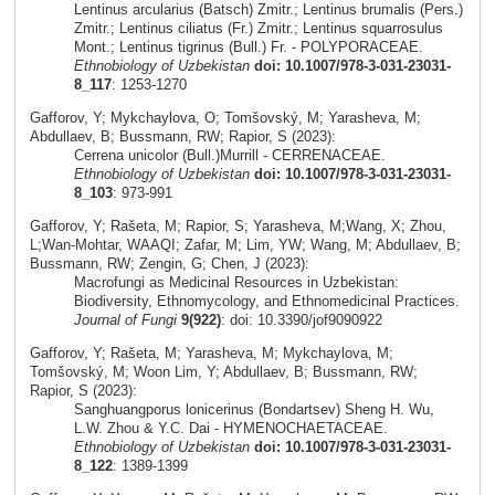
Lentinus arcularius (Batsch) Zmitr.; Lentinus brumalis (Pers.)
Zmitr.; Lentinus ciliatus (Fr.) Zmitr.; Lentinus squarrosulus
Mont.; Lentinus tigrinus (Bull.) Fr. - POLYPORACEAE.
Ethnobiology of Uzbekistan
doi: 10.1007/978-3-031-23031-
8_117
: 1253-1270
Gafforov, Y; Mykchaylova, O; Tomšovský, M; Yarasheva, M;
Abdullaev, B; Bussmann, RW; Rapior, S (2023):
Cerrena unicolor (Bull.)Murrill - CERRENACEAE.
Ethnobiology of Uzbekistan
doi: 10.1007/978-3-031-23031-
8_103
: 973-991
Gafforov, Y; Rašeta, M; Rapior, S; Yarasheva, M;Wang, X; Zhou,
L;Wan-Mohtar, WAAQI; Zafar, M; Lim, YW; Wang, M; Abdullaev, B;
Bussmann, RW; Zengin, G; Chen, J (2023):
Macrofungi as Medicinal Resources in Uzbekistan:
Biodiversity, Ethnomycology, and Ethnomedicinal Practices.
Journal of Fungi
9(922)
: doi: 10.3390/jof9090922
Gafforov, Y; Rašeta, M; Yarasheva, M; Mykchaylova, M;
Tomšovský, M; Woon Lim, Y; Abdullaev, B; Bussmann, RW;
Rapior, S (2023):
Sanghuangporus lonicerinus (Bondartsev) Sheng H. Wu,
L.W. Zhou & Y.C. Dai - HYMENOCHAETACEAE.
Ethnobiology of Uzbekistan
doi: 10.1007/978-3-031-23031-
8_122
: 1389-1399