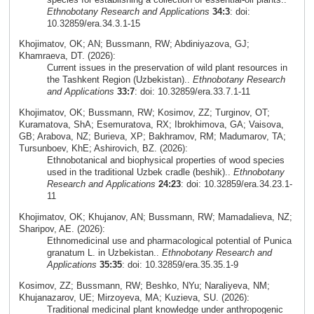
Ethnobotany Research and Applications
34:3
: doi:
10.32859/era.34.3.1-15
Khojimatov, OK; AN; Bussmann, RW; Abdiniyazova, GJ;
Khamraeva, DT. (2026):
Current issues in the preservation of wild plant resources in
the Tashkent Region (Uzbekistan)..
Ethnobotany Research
and Applications
33:7
: doi: 10.32859/era.33.7.1-11
Khojimatov, OK; Bussmann, RW; Kosimov, ZZ; Turginov, OT;
Kuramatova, ShA; Esemuratova, RX; Ibrokhimova, GA; Vaisova,
GB; Arabova, NZ; Burieva, XP; Bakhramov, RM; Madumarov, TA;
Tursunboev, KhE; Ashirovich, BZ. (2026):
Ethnobotanical and biophysical properties of wood species
used in the traditional Uzbek cradle (beshik)..
Ethnobotany
Research and Applications
24:23
: doi: 10.32859/era.34.23.1-
11
Khojimatov, OK; Khujanov, AN; Bussmann, RW; Mamadalieva, NZ;
Sharipov, AE. (2026):
Ethnomedicinal use and pharmacological potential of Punica
granatum L. in Uzbekistan..
Ethnobotany Research and
Applications
35:35
: doi: 10.32859/era.35.35.1-9
Kosimov, ZZ; Bussmann, RW; Beshko, NYu; Naraliyeva, NM;
Khujanazarov, UE; Mirzoyeva, MA; Kuzieva, SU. (2026):
Traditional medicinal plant knowledge under anthropogenic