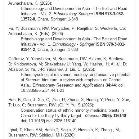
Arunachalam, K. (2026):
Ethnobiology and Development in Asia - The Belt and Road
Initiative. - Vol. 2.
Ethnobiology Springer
ISBN 978-3-032-
13572-8
, Cham, Springer: 1-348
Fu, Y; Bussmann, RW; Panyadee, P; Ranjitkar, S; Weckerle, CS;
Arunachalam, K. (Eds). (2026):
Ethnobiology and Development in Asia - The Belt and Road
Initiative - Vol. 1.
Ethnobiology - Springer
ISBN 978-3-031-
91944-2
, Cham, Springer: 1-688
Gafforov, Y; Yarasheva, M; Bussmann, RW; Azizov, K; Berdieva,
D; Khidoyatova, M; Shakarbaev,U; Yang, W; Hasimu, H; Ailiaji, D;
Abzalov, S; Yu, J-R; Yarashev, J; Liu, C. (2026):
Ethnomycological relevance, ecology, and bioactive potential
of Stereum hirsutum: a review with emphasis on Central
Asia..
Ethnobotany Research and Applications
34:44
: doi:
10.32859/era.34.44.1-21
Han, B; Gao, J; Xia, C; ¡Yao, R; Zhang, X; Huang, Y; Peng, Y; Xue,
T; Luo, C; Bussmann, RW; ¡Qi, Y; Yu, S (2026):
Conservation status of ethnic minority medicinal plants in
China for the thirty by thirty target..
iScience
29(6): 116140
:
doi: 10.1016/j.isci.2026.116140
Iqbal, T; Khan, AM; Habib,T; Saqib, Z; Hussain, K; Zhang , M;
Bussmann, RW; Siddiqui, MH (2026):