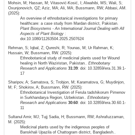
Mohsin, M; Hassan, M; Vitasović-Kosić, I; Alwahibi, MS; Wali, S;
Oxunjonovich, QZ; Aziz, MA; Ali, MA; Bussmann, RW; Abbasi, AM.
(2025):
An overview of ethnobotanical investigations for primary
healthcare: a case study from Mardan district, Pakistan.
Plant Biosystems - An International Journal Dealing with All
Aspects of Plant Biology
:
doi:10.1080/11263504.2025.2507624
Rehman, S; Iqbal, Z; Qureshi, R; Younas, M; Ur Rahman, K;
Hussain, W; Bussmann, RW. (2025):
Ethnobotanical study of medicinal plants used for Wound
healing in North Waziristan, Pakistan..
Ethnobotany
Research and Applications
31:39
: doi: 10.32859/era.31.39.1-
17
Sharipov, A; Samatova, S; Trobjon, M; Karamatova, G; Muydinjon,
M; F; Shokirov, A; Bussmann, RW. (2025):
Ethnobotanical Investigation of Ferula tadshikorum Pimenov
in Surkhandarya Region, Uzbekistan..
Ethnobotany
Research and Applications
30:60
: doi: 10.32859/era.30.60.1-
11
Sultanul Amir, MJ; Tujj Sadia, H; Bussmann, RW; Ashrafuzzaman,
M. (2025):
Medicinal plants used by the indigenous peoples of
Banskhali Upazila of Chattogram district, Bangladesh..