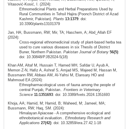
Vitasović-Kosić, I. (2024):
Ethnomedicinal Plants and Herbal Preparations Used by
Rural Communities in Tehsil Hajira (Poonch District of Azad
Kashmir, Pakistan).
Plants
13:1379
: doi:
10.3390/plants13101379
Jan, HA; Bussmann, RW; Mir, TA; Haschem, A; Abd_Allah EF
(2024):
Cross-regional ethnomedicinal study of plant-based herba tea
used to cure various diseases in six Thesils of District
Buner, Northern Pakistan.
Pakistan Journal of Botany
56(5)
:
doi: 10.30848/PJB2024-5(18)
Khan AM, Altaf M, Hussain T, Hamed MH, Safdar U, Ayub A,
Memon Z-N, Hafiz A, Ashraf S, Amjad MS, Majeed M, Hassan M,
Bussmann RW, Abbasi AM, Al-Yafrsi M, Elansary HO and
Mahmoud EA (2024):
Ethnopharmacological uses of fauna among the people of
central Punjab, Pakistan..
Frontiers in Veterinary
Science
11:1351693
: doi: 10.3389/fvets.2024.1351693
Khoja, AA; Hamid, M; Hamid, B; Waheed, M; Jameel, MA;
Bussmann, RW; Haq, SM. (2024):
Himalayan Apiaceae - A comprehensive ecological and
ethnobotanical evaluation..
Ethnobotany Research and
Applications
27(42)
: doi: 10.32859/era.27.42.1-18