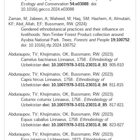
Ecology and Conservation
54:e03088
: doi:
10.1016/j.gecco.2024.e03088
Zaman, M; Jabeen, A; Waheed, M; Haq, SM; Hashem, A; Almutairi,
KF; Abd_Allah, EF; Bussmann, RW. (2024):
Gendered ethnobotanical practices and their influence on
livelihoods: Non-Timber Forest Product collection around
Ayubia National Park.
Trees, Forests and People
19:100752
:
doi: 10.1016/j.tfp.2024.100752
Abduraupov, TV; Khojimatov, OK; Bussmann, RW. (2023):
Camelus bactrianus Linnaeus, 1758..
Ethnobiology of
Uzbekistan
doi: 10.1007/978-3-031-23031-8_83
: 805-810
Abduraupov, TV; Khojimatov, OK; Bussmann, RW. (2023):
Capra hircus Linnaeus, 1758..
Ethnobiology of
Uzbekistan
doi: 10.1007/978-3-031-23031-8_84
: 811-815
Abduraupov, TV; Khojimatov, OK; Bussmann, RW. (2023):
Coturnix coturnix Linnaeus, 1758..
Ethnobiology of
Uzbekistan
doi: 10.1007/978-3-031-23031-8_85
: 817-821
Abduraupov, TV; Khojimatov, OK; Bussmann, RW. (2023):
Equus caballus Linnaeus, 1758.
Ethnobiology of
Uzbekistan
doi: 10.1007/978-3-031-23031-8_86
: 823-827
Abduraupov, TV; Khojimatov, OK; Bussmann, RW. (2023):
Eryx tataricus Lichtenstein, 1823.
Ethnobiology of