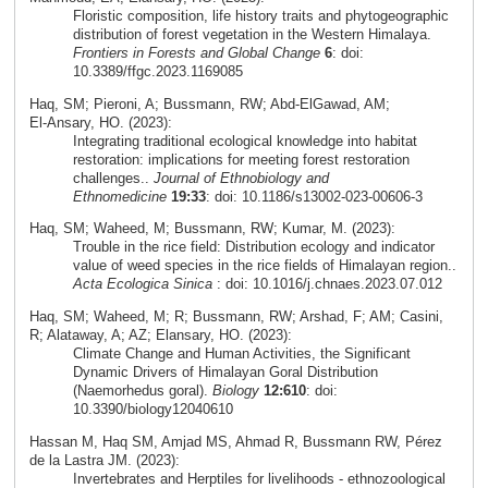
Floristic composition, life history traits and phytogeographic
distribution of forest vegetation in the Western Himalaya.
Frontiers in Forests and Global Change
6
: doi:
10.3389/ffgc.2023.1169085
Haq, SM; Pieroni, A; Bussmann, RW; Abd‑ElGawad, AM;
El‑Ansary, HO. (2023):
Integrating traditional ecological knowledge into habitat
restoration: implications for meeting forest restoration
challenges..
Journal of Ethnobiology and
Ethnomedicine
19:33
: doi: 10.1186/s13002-023-00606-3
Haq, SM; Waheed, M; Bussmann, RW; Kumar, M. (2023):
Trouble in the rice field: Distribution ecology and indicator
value of weed species in the rice fields of Himalayan region..
Acta Ecologica Sinica
: doi: 10.1016/j.chnaes.2023.07.012
Haq, SM; Waheed, M; R; Bussmann, RW; Arshad, F; AM; Casini,
R; Alataway, A; AZ; Elansary, HO. (2023):
Climate Change and Human Activities, the Significant
Dynamic Drivers of Himalayan Goral Distribution
(Naemorhedus goral).
Biology
12:610
: doi:
10.3390/biology12040610
Hassan M, Haq SM, Amjad MS, Ahmad R, Bussmann RW, Pérez
de la Lastra JM. (2023):
Invertebrates and Herptiles for livelihoods - ethnozoological