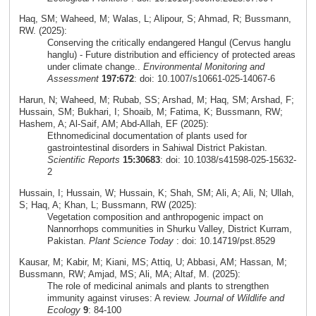
Haq, SM; Waheed, M; Walas, L; Alipour, S; Ahmad, R; Bussmann,
RW. (2025):
Conserving the critically endangered Hangul (Cervus hanglu
hanglu) - Future distribution and efficiency of protected areas
under climate change..
Environmental Monitoring and
Assessment
197:672
: doi: 10.1007/s10661-025-14067-6
Harun, N; Waheed, M; Rubab, SS; Arshad, M; Haq, SM; Arshad, F;
Hussain, SM; Bukhari, I; Shoaib, M; Fatima, K; Bussmann, RW;
Hashem, A; Al-Saif, AM; Abd-Allah, EF (2025):
Ethnomedicinal documentation of plants used for
gastrointestinal disorders in Sahiwal District Pakistan.
Scientific Reports
15:30683
: doi: 10.1038/s41598-025-15632-
2
Hussain, I; Hussain, W; Hussain, K; Shah, SM; Ali, A; Ali, N; Ullah,
S; Haq, A; Khan, L; Bussmann, RW (2025):
Vegetation composition and anthropogenic impact on
Nannorrhops communities in Shurku Valley, District Kurram,
Pakistan.
Plant Science Today
: doi: 10.14719/pst.8529
Kausar, M; Kabir, M; Kiani, MS; Attiq, U; Abbasi, AM; Hassan, M;
Bussmann, RW; Amjad, MS; Ali, MA; Altaf, M. (2025):
The role of medicinal animals and plants to strengthen
immunity against viruses: A review.
Journal of Wildlife and
Ecology
9
: 84-100