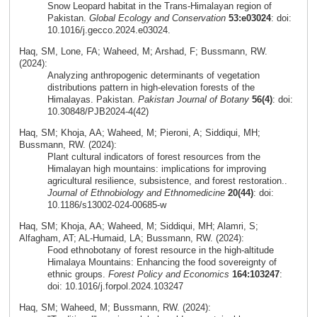
Snow Leopard habitat in the Trans-Himalayan region of
Pakistan.
Global Ecology and Conservation
53:e03024
: doi:
10.1016/j.gecco.2024.e03024.
Haq, SM, Lone, FA; Waheed, M; Arshad, F; Bussmann, RW.
(2024):
Analyzing anthropogenic determinants of vegetation
distributions pattern in high-elevation forests of the
Himalayas. Pakistan.
Pakistan Journal of Botany
56(4)
: doi:
10.30848/PJB2024-4(42)
Haq, SM; Khoja, AA; Waheed, M; Pieroni, A; Siddiqui, MH;
Bussmann, RW. (2024):
Plant cultural indicators of forest resources from the
Himalayan high mountains: implications for improving
agricultural resilience, subsistence, and forest restoration..
Journal of Ethnobiology and Ethnomedicine
20(44)
: doi:
10.1186/s13002-024-00685-w
Haq, SM; Khoja, AA; Waheed, M; Siddiqui, MH; Alamri, S;
Alfagham, AT; AL-Humaid, LA; Bussmann, RW. (2024):
Food ethnobotany of forest resource in the high-altitude
Himalaya Mountains: Enhancing the food sovereignty of
ethnic groups.
Forest Policy and Economics
164:103247
:
doi: 10.1016/j.forpol.2024.103247
Haq, SM; Waheed, M; Bussmann, RW. (2024):