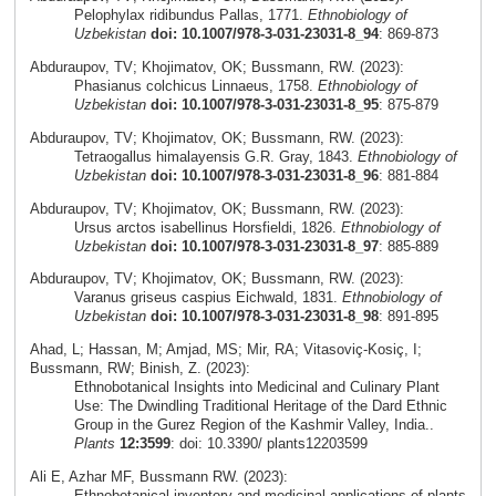
Pelophylax ridibundus Pallas, 1771.
Ethnobiology of
Uzbekistan
doi: 10.1007/978-3-031-23031-8_94
: 869-873
Abduraupov, TV; Khojimatov, OK; Bussmann, RW. (2023):
Phasianus colchicus Linnaeus, 1758.
Ethnobiology of
Uzbekistan
doi: 10.1007/978-3-031-23031-8_95
: 875-879
Abduraupov, TV; Khojimatov, OK; Bussmann, RW. (2023):
Tetraogallus himalayensis G.R. Gray, 1843.
Ethnobiology of
Uzbekistan
doi: 10.1007/978-3-031-23031-8_96
: 881-884
Abduraupov, TV; Khojimatov, OK; Bussmann, RW. (2023):
Ursus arctos isabellinus Horsfieldi, 1826.
Ethnobiology of
Uzbekistan
doi: 10.1007/978-3-031-23031-8_97
: 885-889
Abduraupov, TV; Khojimatov, OK; Bussmann, RW. (2023):
Varanus griseus caspius Eichwald, 1831.
Ethnobiology of
Uzbekistan
doi: 10.1007/978-3-031-23031-8_98
: 891-895
Ahad, L; Hassan, M; Amjad, MS; Mir, RA; Vitasoviç-Kosiç, I;
Bussmann, RW; Binish, Z. (2023):
Ethnobotanical Insights into Medicinal and Culinary Plant
Use: The Dwindling Traditional Heritage of the Dard Ethnic
Group in the Gurez Region of the Kashmir Valley, India..
Plants
12:3599
: doi: 10.3390/ plants12203599
Ali E, Azhar MF, Bussmann RW. (2023):
Ethnobotanical inventory and medicinal applications of plants