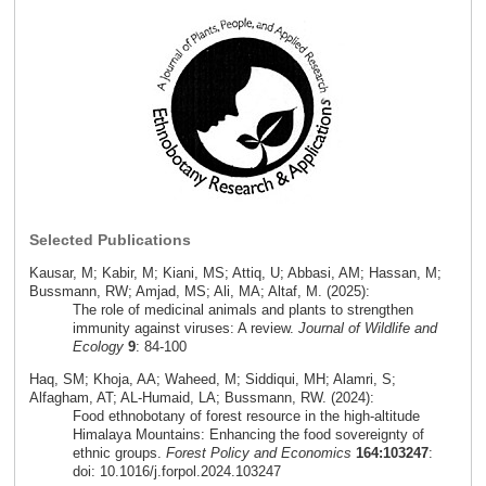
Selected Publications
Kausar, M; Kabir, M; Kiani, MS; Attiq, U; Abbasi, AM; Hassan, M;
Bussmann, RW; Amjad, MS; Ali, MA; Altaf, M. (2025):
The role of medicinal animals and plants to strengthen
immunity against viruses: A review.
Journal of Wildlife and
Ecology
9
: 84-100
Haq, SM; Khoja, AA; Waheed, M; Siddiqui, MH; Alamri, S;
Alfagham, AT; AL-Humaid, LA; Bussmann, RW. (2024):
Food ethnobotany of forest resource in the high-altitude
Himalaya Mountains: Enhancing the food sovereignty of
ethnic groups.
Forest Policy and Economics
164:103247
:
doi: 10.1016/j.forpol.2024.103247