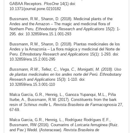
GABAA Receptors.
PlosOne
14(1) doi:
10.1371/journal.pone.0210182
Bussmann, R.W., Sharon, D. (2018). Medicinal plants of the
Andes and the Amazon – The magic and medicinal flora of
Northern Peru.
Ethnobotany Research and Applications
15(2): 1-
295
.
doi: 10.32859/era.15.1.001-293
Bussmann, R.W., Sharon, D. (2018). Plantas medicinales de los
Andes y la Amazonía – La flora mágica y medicinal del Norte de
Peru.
Ethnobotany Research and Applications
15(1): 1-293
.
doi:
10.32859/era.15.2.001-295
Bussmann, R.W., Tellez, C., Vega, C., Monigatti, M. (2018). Uso
de plantas medicinales en los andes norte del Perú.
Ethnobotany
Research and Applications
15(3): 1-110. doi:
10.32859/era.15.3.001-110
Malca García, G.R., Hennig, L., Ganoza Yupanqui, M.L., Piña
Iturbe, A., Bussmann, R.W. (2017). Constituents from the bark
resin of
Schinus molle
L.
Revista Brasileira de Farmacognosia
27,
67-69
.
Malca Garcia, G.R., Hennig, L., Rodríguez Rodrígues E.F.,
Bussmann, RW (2016). Coumarins of
Loricaria ferruginea
(Ruiz.
and Pav.) Wedd. (Asteraceae).
Revista Brasileira de