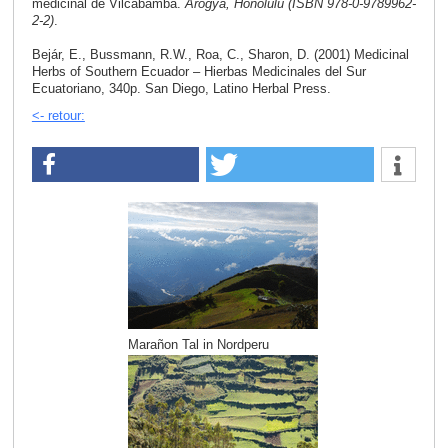
medicinal de Vilcabamba.
Arogya, Honolulu (ISBN 978-0-9789962-
2-2)
.
Bejár, E., Bussmann, R.W., Roa, C., Sharon, D. (2001) Medicinal
Herbs of Southern Ecuador – Hierbas Medicinales del Sur
Ecuatoriano, 340p. San Diego, Latino Herbal Press.
<- retour:
Marañon Tal in Nordperu