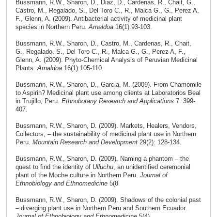
Bussmann, R.W., Sharon, D., Diaz, D., Cardenas, R., Chait, G.,
Castro, M., Regalado, S., Del Toro C., R., Malca G., G., Perez A,
F., Glenn, A. (2009). Antibacterial activity of medicinal plant
species in Northern Peru.
Arnaldoa
16(1):93-103.
Bussmann, R.W., Sharon, D., Castro, M., Cardenas, R., Chait,
G., Regalado, S., Del Toro C., R., Malca G., G., Perez A, F.,
Glenn, A. (2009). Phyto-Chemical Analysis of Peruvian Medicinal
Plants.
Arnaldoa
16(1):105-110.
Bussmann, R.W., Sharon, D., Garcia, M. (2009). From Chamomile
to Aspirin? Medicinal plant use among clients at Laboratorios Beal
in Trujillo, Peru.
Ethnobotany Research and Applications
7: 399-
407.
Bussmann, R.W., Sharon, D. (2009). Markets, Healers, Vendors,
Collectors, – the sustainability of medicinal plant use in Northern
Peru.
Mountain Research and Development
29(2): 128-134.
Bussmann, R.W., Sharon, D. (2009). Naming a phantom – the
quest to find the identity of
Ulluchu
, an unidentified ceremonial
plant of the Moche culture in Northern Peru.
Journal of
Ethnobiology and Ethnomedicine
5(8
Bussmann, R.W., Sharon, D. (2009). Shadows of the colonial past
– diverging plant use in Northern Peru and Southern Ecuador.
Journal of Ethnobiology and Ethnomedicine
5(4).