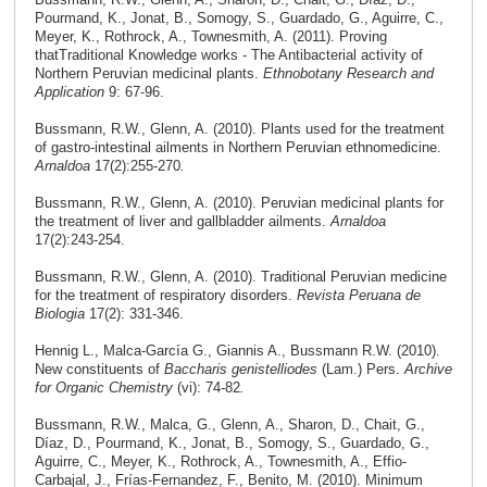
Pourmand, K., Jonat, B., Somogy, S., Guardado, G., Aguirre, C.,
Meyer, K., Rothrock, A., Townesmith, A. (2011). Proving
thatTraditional Knowledge works - The Antibacterial activity of
Northern Peruvian medicinal plants.
Ethnobotany Research and
Application
9: 67-96.
Bussmann, R.W., Glenn, A. (2010). Plants used for the treatment
of gastro-intestinal ailments in Northern Peruvian ethnomedicine.
Arnaldoa
17(2):255-270
.
Bussmann, R.W., Glenn, A. (2010). Peruvian medicinal plants for
the treatment of liver and gallbladder ailments.
Arnaldoa
17(2):243-254.
Bussmann, R.W., Glenn, A. (2010). Traditional Peruvian medicine
for the treatment of respiratory disorders.
Revista Peruana de
Biologia
17(2): 331-346.
Hennig L., Malca-García G., Giannis A., Bussmann R.W. (2010).
New constituents of
Baccharis genistelliodes
(Lam.) Pers.
Archive
for Organic Chemistry
(vi): 74-82
.
Bussmann, R.W., Malca, G., Glenn, A., Sharon, D., Chait, G.,
Díaz, D., Pourmand, K., Jonat, B., Somogy, S., Guardado, G.,
Aguirre, C., Meyer, K., Rothrock, A., Townesmith, A., Effio-
Carbajal, J., Frías-Fernandez, F., Benito, M. (2010). Minimum