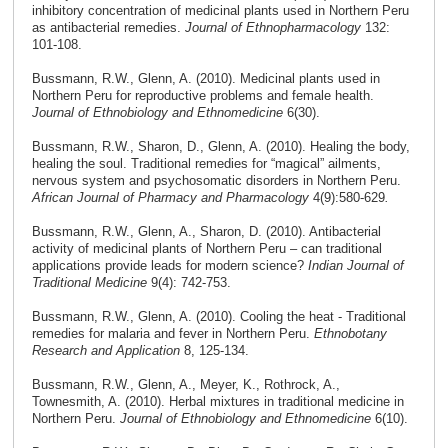
inhibitory concentration of medicinal plants used in Northern Peru
as antibacterial remedies.
Journal of Ethnopharmacology
132:
101-108.
Bussmann, R.W., Glenn, A. (2010). Medicinal plants used in
Northern Peru for reproductive problems and female health.
Journal of Ethnobiology and Ethnomedicine
6(30).
Bussmann, R.W., Sharon, D., Glenn, A. (2010). Healing the body,
healing the soul. Traditional remedies for “magical” ailments,
nervous system and psychosomatic disorders in Northern Peru.
African Journal of Pharmacy and Pharmacology
4(9):580-629
.
Bussmann, R.W., Glenn, A., Sharon, D. (2010). Antibacterial
activity of medicinal plants of Northern Peru – can traditional
applications provide leads for modern science?
Indian Journal of
Traditional Medicine
9(4): 742-753.
Bussmann, R.W., Glenn, A. (2010). Cooling the heat - Traditional
remedies for malaria and fever in Northern Peru.
Ethnobotany
Research and Application
8, 125-134.
Bussmann, R.W., Glenn, A., Meyer, K., Rothrock, A.,
Townesmith, A. (2010). Herbal mixtures in traditional medicine in
Northern Peru.
Journal of Ethnobiology and Ethnomedicine
6(10).