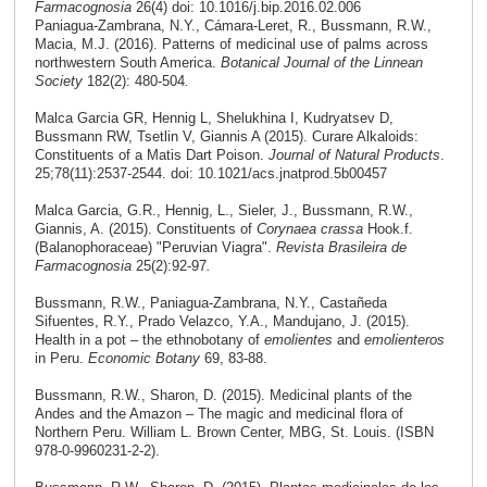
Farmacognosia
26(4) doi: 10.1016/j.bip.2016.02.006
Paniagua-Zambrana, N.Y., Cámara-Leret, R., Bussmann, R.W.,
Macia, M.J. (2016). Patterns of medicinal use of palms across
northwestern South America.
Botanical Journal of the Linnean
Society
182(2): 480-504
.
Malca Garcia GR, Hennig L, Shelukhina I, Kudryatsev D,
Bussmann RW, Tsetlin V, Giannis A (2015). Curare Alkaloids:
Constituents of a Matis Dart Poison.
Journal of Natural Products
.
25;78(11):2537-2544. doi: 10.1021/acs.jnatprod.5b00457
Malca Garcia, G.R., Hennig, L., Sieler, J., Bussmann, R.W.,
Giannis, A. (2015). Constituents of
Corynaea crassa
Hook.f.
(Balanophoraceae) "Peruvian Viagra".
Revista Brasileira de
Farmacognosia
25(2):92-97
.
Bussmann, R.W., Paniagua-Zambrana, N.Y., Castañeda
Sifuentes, R.Y., Prado Velazco, Y.A., Mandujano, J. (2015).
Health in a pot – the ethnobotany of
emolientes
and
emolienteros
in Peru.
Economic Botany
69, 83-88.
Bussmann, R.W., Sharon, D. (2015). Medicinal plants of the
Andes and the Amazon – The magic and medicinal flora of
Northern Peru. William L. Brown Center, MBG, St. Louis. (ISBN
978-0-9960231-2-2).