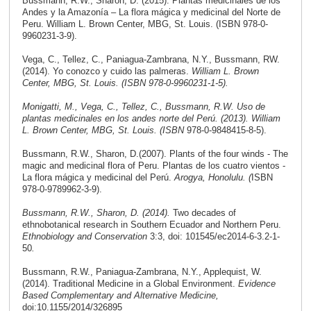
Bussmann, R.W., Sharon, D. (2015). Plantas medicinales de los
Andes y la Amazonía – La flora mágica y medicinal del Norte de
Peru. William L. Brown Center, MBG, St. Louis. (ISBN 978-0-
9960231-3-9).
Vega, C., Tellez, C., Paniagua-Zambrana, N.Y., Bussmann, RW.
(2014). Yo conozco y cuido las palmeras.
William L. Brown
Center, MBG, St. Louis. (ISBN 978-0-9960231-1-5).
Monigatti, M., Vega, C., Tellez, C., Bussmann, R.W. Uso de
plantas medicinales en los andes norte del Perú. (2013). William
L. Brown Center, MBG, St. Louis. (ISBN
978-0-9848415-8-5).
Bussmann, R.W., Sharon, D.
(2007). Plants of the four winds - The
magic and medicinal flora of Peru. Plantas de los cuatro vientos -
La flora mágica y medicinal del Perú.
Arogya, Honolulu. (
ISBN
978-0-9789962-3-9).
Bussmann, R.W., Sharon, D. (2014).
Two decades of
ethnobotanical research in Southern Ecuador and Northern Peru.
Ethnobiology and Conservation
3:3, doi: 101545/ec2014-6-3.2-1-
50
.
Bussmann, R.W., Paniagua-Zambrana, N.Y., Applequist, W.
(2014). Traditional Medicine in a Global Environment.
Evidence
Based Complementary and Alternative Medicine,
doi:10.1155/2014/326895