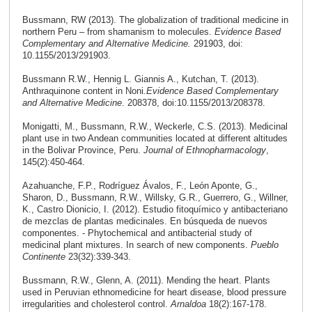
Bussmann, RW (2013). The globalization of traditional medicine in
northern Peru – from shamanism to molecules.
Evidence Based
Complementary and Alternative Medicine.
291903, doi:
10.1155/2013/291903.
Bussmann R.W., Hennig L. Giannis A., Kutchan, T. (2013).
Anthraquinone content in Noni
.
Evidence Based Complementary
and Alternative Medicine
. 208378, doi:10.1155/2013/208378.
Monigatti, M., Bussmann, R.W., Weckerle, C.S. (2013). Medicinal
plant use in two Andean communities located at different altitudes
in the Bolivar Province, Peru.
Journal of Ethnopharmacology
,
145(2):450-464.
Azahuanche, F.P., Rodríguez Ávalos, F., León Aponte, G.,
Sharon, D., Bussmann, R.W., Willsky, G.R., Guerrero, G., Willner,
K., Castro Dionicio, I. (2012). Estudio fitoquímico y antibacteriano
de mezclas de plantas medicinales. En búsqueda de nuevos
componentes. - Phytochemical and antibacterial study of
medicinal plant mixtures. In search of new components.
Pueblo
Continente
23(32):339-343.
Bussmann, R.W., Glenn, A. (2011). Mending the heart. Plants
used in Peruvian ethnomedicine for heart disease, blood pressure
irregularities and cholesterol control.
Arnaldoa
18(2):167-178.