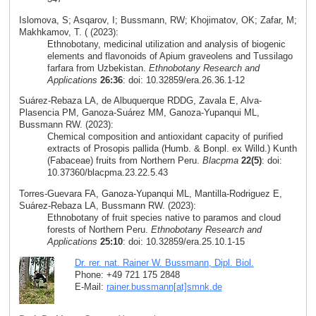
Islomova, S; Asqarov, I; Bussmann, RW; Khojimatov, OK; Zafar, M;
Makhkamov, T. ( (2023):
Ethnobotany, medicinal utilization and analysis of biogenic
elements and flavonoids of Apium graveolens and Tussilago
farfara from Uzbekistan.
Ethnobotany Research and
Applications
26:36
: doi: 10.32859/era.26.36.1-12
Suárez-Rebaza LA, de Albuquerque RDDG, Zavala E, Alva-
Plasencia PM, Ganoza-Suárez MM, Ganoza-Yupanqui ML,
Bussmann RW. (2023):
Chemical composition and antioxidant capacity of purified
extracts of Prosopis pallida (Humb. & Bonpl. ex Willd.) Kunth
(Fabaceae) fruits from Northern Peru.
Blacpma
22(5)
: doi:
10.37360/blacpma.23.22.5.43
Torres-Guevara FA, Ganoza-Yupanqui ML, Mantilla-Rodriguez E,
Suárez-Rebaza LA, Bussmann RW. (2023):
Ethnobotany of fruit species native to paramos and cloud
forests of Northern Peru.
Ethnobotany Research and
Applications
25:10
: doi: 10.32859/era.25.10.1-15
Dr. rer. nat. Rainer W. Bussmann, Dipl. Biol.
Phone: +49 721 175 2848
E-Mail:
rainer.bussmann[at]smnk
.
de