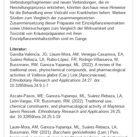
Verbindungsfragmenten und neuen Verbindungen, die im
Herstellungsprozess entstehen, könnten durchaus neue Hinweise
für die Behandlung einer Vielzahl von Krankheiten liefern. Weitere
Studien zum Vergleich der zusammengesetzten
Zusammensetzung dieser Präparate mit Einzelpflanzenextrakten
sowie Untersuchungen zum Vergleich der Wirksamkeit und
Toxizität von Kräuterpräparaten mit ihren
Einzelpflanzeninhaltsstoffen sind im Gange.
Literatur:
Gavidia-Valencia, JG; Llaure-Mora, AM; Venegas-Casanova, EA;
Suárez-Rebaza, LA; Rubio-López, FR; Rodrigo-Villanueva, M;
Bussmann, RW; Ganoza-Yupanqui, ML. (2022). A review of the
traditional uses, phytochemical compounds, and pharmacological
activities of
Vallesia glabra
(Cav.) Link (Apocynaceae).
Ethnobotany Research and Applications
24:27. doi:
10.32859/era.24.9.1-7
Ascate-Pasos, ME; Ganoza-Yupanqui, ML; Suárez-Rebaza, LA;
León-Vargas, FR; Bussmann, RW. (2022). Traditional use,
chemical constituents, and pharmacological activity of
Maytenus
laevis
Reissek.
Ethnobotany Research and Applications
24:25.
doi: 10.32859/era.24.25.1-19
Laure-Mora, AM; Ganoza-Yupanqui, ML; Suárez-Rebaza, LA;
Bussmann, RW. (2021).
Baccharis genistelloides
(Lam.) Pers.