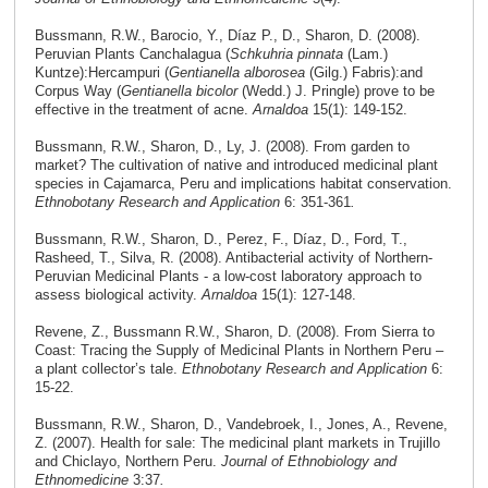
Bussmann, R.W., Barocio, Y., Díaz P., D., Sharon, D. (2008).
Peruvian Plants Canchalagua (
Schkuhria pinnata
(Lam.)
Kuntze):Hercampuri (
Gentianella alborosea
(Gilg.) Fabris):and
Corpus Way (
Gentianella bicolor
(Wedd.) J. Pringle) prove to be
effective in the treatment of acne.
Arnaldoa
15(1): 149-152.
Bussmann, R.W., Sharon, D., Ly, J. (2008). From garden to
market? The cultivation of native and introduced medicinal plant
species in Cajamarca, Peru and implications habitat conservation.
Ethnobotany Research and Application
6: 351-361
.
Bussmann, R.W., Sharon, D., Perez, F., Díaz, D., Ford, T.,
Rasheed, T., Silva, R. (2008). Antibacterial activity of Northern-
Peruvian Medicinal Plants - a low-cost laboratory approach to
assess biological activity.
Arnaldoa
15(1): 127-148.
Revene, Z., Bussmann R.W., Sharon, D. (2008). From Sierra to
Coast: Tracing the Supply of Medicinal Plants in Northern Peru –
a plant collector’s tale.
Ethnobotany Research and Application
6:
15-22.
Bussmann, R.W., Sharon, D., Vandebroek, I., Jones, A., Revene,
Z. (2007). Health for sale: The medicinal plant markets in Trujillo
and Chiclayo, Northern Peru.
Journal of Ethnobiology and
Ethnomedicine
3:37
.