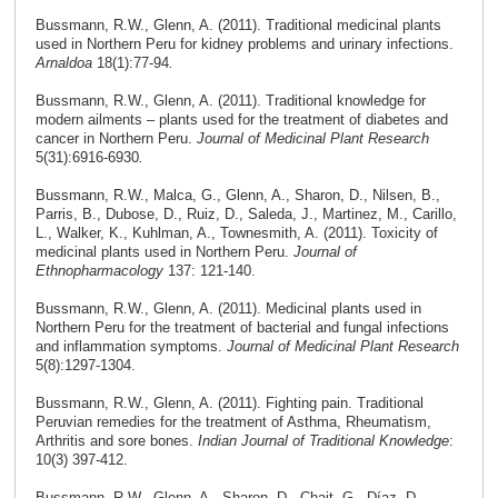
Bussmann, R.W., Glenn, A. (2011). Traditional medicinal plants
used in Northern Peru for kidney problems and urinary infections.
Arnaldoa
18(1):77-94
.
Bussmann, R.W., Glenn, A. (2011). Traditional knowledge for
modern ailments – plants used for the treatment of diabetes and
cancer in Northern Peru.
Journal of Medicinal Plant Research
5(31):6916-6930
.
Bussmann, R.W., Malca, G., Glenn, A., Sharon, D., Nilsen, B.,
Parris, B., Dubose, D., Ruiz, D., Saleda, J., Martinez, M., Carillo,
L., Walker, K., Kuhlman, A., Townesmith, A. (2011). Toxicity of
medicinal plants used in Northern Peru.
Journal of
Ethnopharmacology
137: 121-140.
Bussmann, R.W., Glenn, A. (2011). Medicinal plants used in
Northern Peru for the treatment of bacterial and fungal infections
and inflammation symptoms.
Journal of Medicinal Plant Research
5(8):1297-1304.
Bussmann, R.W., Glenn, A. (2011). Fighting pain. Traditional
Peruvian remedies for the treatment of Asthma, Rheumatism,
Arthritis and sore bones.
Indian Journal of Traditional Knowledge
:
10(3) 397-412.
Bussmann, R.W., Glenn, A., Sharon, D., Chait, G., Díaz, D.,