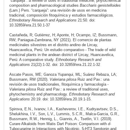
"carqueja": a review of uses in traditional medicine, phytochemical
composition and pharmacological studies
Baccharis genistelloides
(Lam.) Pers. “carqueja”: una revisión de usos en medicina
tradicinal, composición fitoquímica y estudios farmacológicos
.
Ethnobotany Research and Applications
21:50. doi:
10.32859/era.21.50.1-37
Castañeda, R; Gutiérrez, H; Aponte, H; Ocampo, IZ; Bussmann,
RW; Paniagua-Zambrana, NY (2021). El comercio de plantas
medicinales silvestres en el distrito andino de Lircay,
Huancavelica, Perú: Un estudio comparativo - The trade of wild
medicinal plants in the andean district of Lircay, Huancavelica,
Perú: A comparative study.
Ethnobotany Research and
Applications
21(22):1-32. doi: 10.32859/era.21.22.1-32
Ascate Pasos, ME; Ganoza Yupanqui, ML; Suárez Rebaza, LA;
Bussmann, RW (2020).
Valeriana pilosa
Ruiz and Pav.: una
revisión de usos tradicionales, fitoquímica y farmacología -
Valeriana pilosa
Ruiz and Pav.: a review of traditional uses,
phytochemistry and pharmacology.
Ethnobotany Research and
Applications
20:19. doi: 10.32859/era.20.19.1-15.
Spirova, E.N., Ivanov, I.A., Kasheverov, I.E., Kudryavtsev, D.S.,
Shelukhina, I.V., Son, L.V., Lummis, S.C.R., Malca-Garcia, G.R.,
Bussmann, R.W., Hennig, L., Giannis, A., Tsetlin, V.I. (2019).
Curare Alkaloids from Matis Dart Poison: Comparison with
d
-
Tubocurarine in Interactions with Nicotinic, 5-HT3 Serotonin and