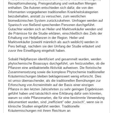
Rezeptformulierung, Preisgestaltung und verkauften Mengen
enthalten. Die Autoren entschieden sich dafür, die von den
Informanten vorgegebenen traditionellen Krankheitskategorien
beizubehalten, anstatt zu versuchen, zum westlichen
biomedizinischen System zurückzukehren. Umfragen werden auf
Spanisch von fließend sprechenden Personen durchgeführt.
Gutachter würden sich an Heiler und Marktverkäufer wenden und
die Prämisse für die Studie erklären, einschließlich des Ziels der
Erhaltung von Heilpflanzen in der Region. Heiler und
Marktverkäufer (sowohl männlich als auch weiblich) werden in
Peru befragt, nachdem sie den Umfang der Studie erläutert und
zuvor ihre Einwilligung eingeholt haben.
Sobald Heilpflanzen identifiziert und gesammelt wurden, werden
phytochemische Bioassays durchgeführt, um festzustellen, ob die
Pflanzen eine antibakterielle Aktivität aufweisen. Die floristische
Zusammensetzung sowie die komplexe Phytochemie traditioneller
Kräutermischungen bleiben beklagenswert wenig erforscht. Dies
ist umso überraschender, als die traditionellen Bemühungen zur
Erforschung von Arzneimitteln auf der Basis einer einzigen
Pflanze in den letzten Jahrzehnten zu sehr geringen Ergebnissen
geführt haben und tatsächlich eine Erklärung dafür sein könnten,
warum so viele Pflanzenarten, die für eine bestimmte Verwendung
dokumentiert wurden, sind „ineffizient“ oder „toxisch“, wenn sie in
klinische Studien eingeführt werden. Traditionelle
Kräutermischungen mit ihrem Reichtum an