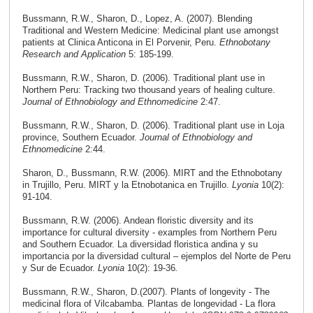
Bussmann, R.W., Sharon, D., Lopez, A. (2007). Blending
Traditional and Western Medicine: Medicinal plant use amongst
patients at Clinica Anticona in El Porvenir, Peru.
Ethnobotany
Research and Application
5: 185-199.
Bussmann, R.W., Sharon, D. (2006). Traditional plant use in
Northern Peru: Tracking two thousand years of healing culture.
Journal of Ethnobiology and Ethnomedicine
2:47.
Bussmann, R.W., Sharon, D. (2006). Traditional plant use in Loja
province, Southern Ecuador.
Journal of Ethnobiology and
Ethnomedicine
2:44.
Sharon, D., Bussmann, R.W. (2006). MIRT and the Ethnobotany
in Trujillo, Peru. MIRT y la Etnobotanica en Trujillo.
Lyonia
10(2):
91-104.
Bussmann, R.W. (2006). Andean floristic diversity and its
importance for cultural diversity - examples from Northern Peru
and Southern Ecuador. La diversidad floristica andina y su
importancia por la diversidad cultural – ejemplos del Norte de Peru
y Sur de Ecuador.
Lyonia
10(2): 19-36
.
Bussmann, R.W., Sharon, D.
(2007). Plants of longevity - The
medicinal flora of Vilcabamba. Plantas de longevidad - La flora