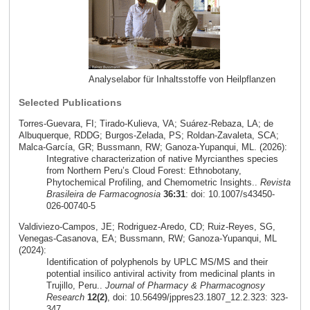
Analyselabor für Inhaltsstoffe von Heilpflanzen
Selected Publications
Torres‑Guevara, FI; Tirado‑Kulieva, VA; Suárez‑Rebaza, LA; de
Albuquerque, RDDG; Burgos‑Zelada, PS; Roldan‑Zavaleta, SCA;
Malca‑García, GR; Bussmann, RW; Ganoza‑Yupanqui, ML. (2026):
Integrative characterization of native Myrcianthes species
from Northern Peru’s Cloud Forest: Ethnobotany,
Phytochemical Profiling, and Chemometric Insights..
Revista
Brasileira de Farmacognosia
36:31
: doi: 10.1007/s43450-
026-00740-5
Valdiviezo-Campos, JE; Rodriguez-Aredo, CD; Ruiz-Reyes, SG,
Venegas-Casanova, EA; Bussmann, RW; Ganoza-Yupanqui, ML
(2024):
Identification of polyphenols by UPLC MS/MS and their
potential insilico antiviral activity from medicinal plants in
Trujillo, Peru..
Journal of Pharmacy & Pharmacognosy
Research
12(2)
, doi: 10.56499/jppres23.1807_12.2.323: 323-
347