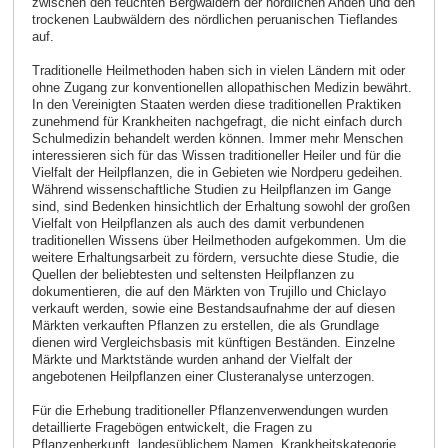
zwischen den feuchten Bergwäldern der nördlichen Anden und den
trockenen Laubwäldern des nördlichen peruanischen Tieflandes
auf.
Traditionelle Heilmethoden haben sich in vielen Ländern mit oder
ohne Zugang zur konventionellen allopathischen Medizin bewährt.
In den Vereinigten Staaten werden diese traditionellen Praktiken
zunehmend für Krankheiten nachgefragt, die nicht einfach durch
Schulmedizin behandelt werden können. Immer mehr Menschen
interessieren sich für das Wissen traditioneller Heiler und für die
Vielfalt der Heilpflanzen, die in Gebieten wie Nordperu gedeihen.
Während wissenschaftliche Studien zu Heilpflanzen im Gange
sind, sind Bedenken hinsichtlich der Erhaltung sowohl der großen
Vielfalt von Heilpflanzen als auch des damit verbundenen
traditionellen Wissens über Heilmethoden aufgekommen. Um die
weitere Erhaltungsarbeit zu fördern, versuchte diese Studie, die
Quellen der beliebtesten und seltensten Heilpflanzen zu
dokumentieren, die auf den Märkten von Trujillo und Chiclayo
verkauft werden, sowie eine Bestandsaufnahme der auf diesen
Märkten verkauften Pflanzen zu erstellen, die als Grundlage
dienen wird Vergleichsbasis mit künftigen Beständen. Einzelne
Märkte und Marktstände wurden anhand der Vielfalt der
angebotenen Heilpflanzen einer Clusteranalyse unterzogen.
Für die Erhebung traditioneller Pflanzenverwendungen wurden
detaillierte Fragebögen entwickelt, die Fragen zu
Pflanzenherkunft, landesüblichem Namen, Krankheitskategorie,