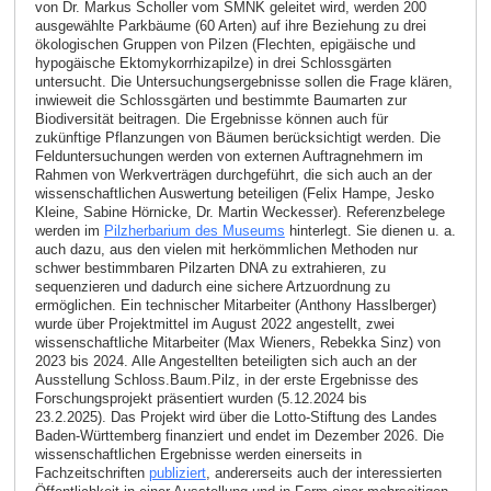
von Dr. Markus Scholler vom SMNK geleitet wird, werden 200
ausgewählte Parkbäume (60 Arten) auf ihre Beziehung zu drei
ökologischen Gruppen von Pilzen (Flechten, epigäische und
hypogäische Ektomykorrhizapilze) in drei Schlossgärten
untersucht. Die Untersuchungsergebnisse sollen die Frage klären,
inwieweit die Schlossgärten und bestimmte Baumarten zur
Biodiversität beitragen. Die Ergebnisse können auch für
zukünftige Pflanzungen von Bäumen berücksichtigt werden. Die
Felduntersuchungen werden von externen Auftragnehmern im
Rahmen von Werkverträgen durchgeführt, die sich auch an der
wissenschaftlichen Auswertung beteiligen (Felix Hampe, Jesko
Kleine, Sabine Hörnicke, Dr. Martin Weckesser). Referenzbelege
werden im
Pilzherbarium des Museums
hinterlegt. Sie dienen u. a.
auch dazu, aus den vielen mit herkömmlichen Methoden nur
schwer bestimmbaren Pilzarten DNA zu extrahieren, zu
sequenzieren und dadurch eine sichere Artzuordnung zu
ermöglichen. Ein technischer Mitarbeiter (Anthony Hasslberger)
wurde über Projektmittel im August 2022 angestellt, zwei
wissenschaftliche Mitarbeiter (Max Wieners, Rebekka Sinz) von
2023 bis 2024. Alle Angestellten beteiligten sich auch an der
Ausstellung Schloss.Baum.Pilz, in der erste Ergebnisse des
Forschungsprojekt präsentiert wurden (5.12.2024 bis
23.2.2025). Das Projekt wird über die Lotto-Stiftung des Landes
Baden-Württemberg finanziert und endet im Dezember 2026. Die
wissenschaftlichen Ergebnisse werden einerseits in
Fachzeitschriften
publiziert
, andererseits auch der interessierten