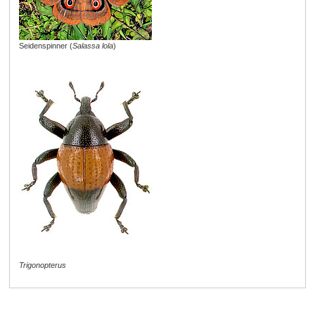
Seidenspinner (
Salassa lola
)
Trigonopterus