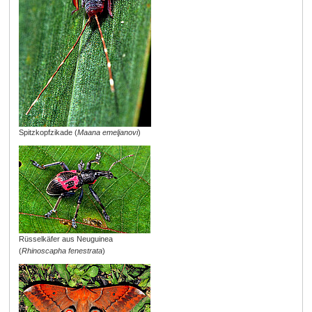
Spitzkopfzikade (
Maana emeljanovi
)
Rüsselkäfer aus Neuguinea
(
Rhinoscapha fenestrata
)