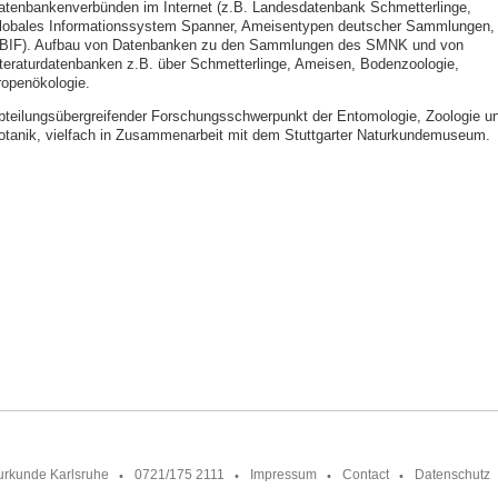
atenbankenverbünden im Internet (z.B. Landesdatenbank Schmetterlinge,
lobales Informationssystem Spanner, Ameisentypen deutscher Sammlungen,
BIF). Aufbau von Datenbanken zu den Sammlungen des SMNK und von
iteraturdatenbanken z.B. über Schmetterlinge, Ameisen, Bodenzoologie,
ropenökologie.
bteilungsübergreifender Forschungsschwerpunkt der Entomologie, Zoologie u
otanik, vielfach in Zusammenarbeit mit dem Stuttgarter Naturkundemuseum.
urkunde Karlsruhe
0721/175 2111
Impressum
Contact
Datenschutz