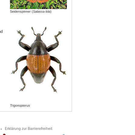
Seidenspinner (
Salassa lola
)
nd
Trigonopterus
Erklärung zur Barrierefreiheit