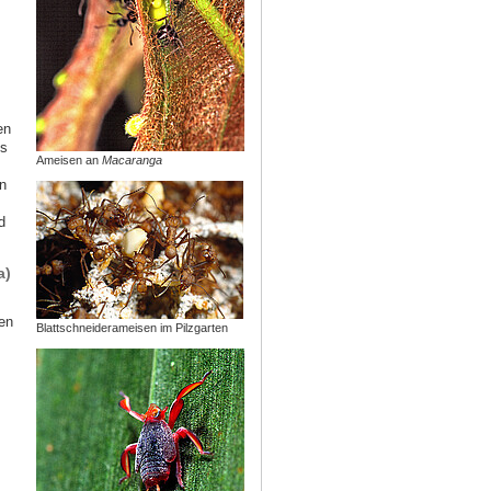
en
us
Ameisen an
Macaranga
n
d
a)
en
Blattschneiderameisen im Pilzgarten