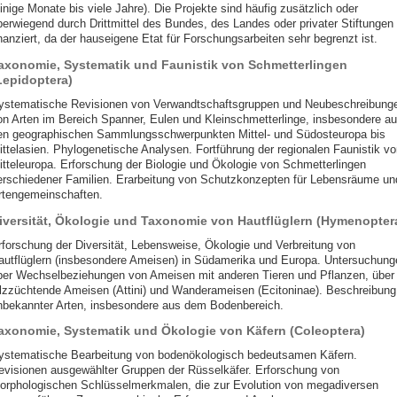
inige Monate bis viele Jahre). Die Projekte sind häufig zusätzlich oder
berwiegend durch Drittmittel des Bundes, des Landes oder privater Stiftungen
nanziert, da der hauseigene Etat für Forschungsarbeiten sehr begrenzt ist.
axonomie, Systematik und Faunistik von Schmetterlingen
Lepidoptera)
ystematische Revisionen von Verwandtschaftsgruppen und Neubeschreibung
on Arten im Bereich Spanner, Eulen und Kleinschmetterlinge, insbesondere a
en geographischen Sammlungsschwerpunkten Mittel- und Südosteuropa bis
ittelasien. Phylogenetische Analysen. Fortführung der regionalen Faunistik vo
itteleuropa. Erforschung der Biologie und Ökologie von Schmetterlingen
erschiedener Familien. Erarbeitung von Schutzkonzepten für Lebensräume un
rtengemeinschaften.
iversität, Ökologie und Taxonomie von Hautflüglern (Hymenopter
rforschung der Diversität, Lebensweise, Ökologie und Verbreitung von
autflüglern (insbesondere Ameisen) in Südamerika und Europa. Untersuchung
ber Wechselbeziehungen von Ameisen mit anderen Tieren und Pflanzen, über
ilzzüchtende Ameisen (Attini) und Wanderameisen (Ecitoninae). Beschreibung
nbekannter Arten, insbesondere aus dem Bodenbereich.
axonomie, Systematik und Ökologie von Käfern (Coleoptera)
ystematische Bearbeitung von bodenökologisch bedeutsamen Käfern.
evisionen ausgewählter Gruppen der Rüsselkäfer. Erforschung von
orphologischen Schlüsselmerkmalen, die zur Evolution von megadiversen