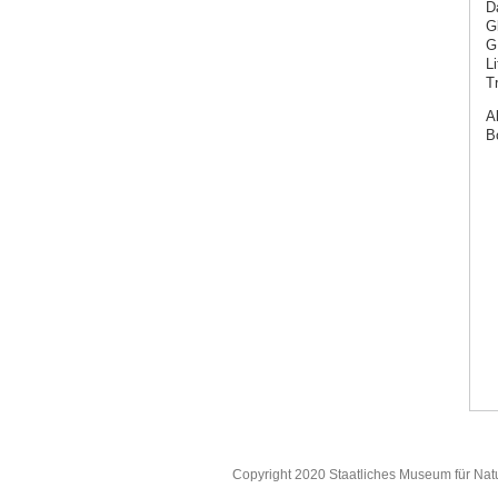
D
G
G
L
T
A
B
Copyright 2020 Staatliches Museum für Nat