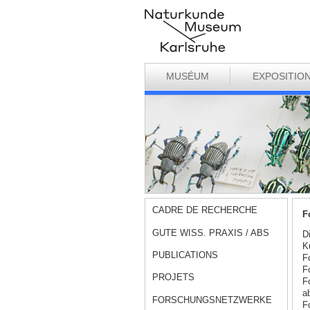
MUSÉUM
EXPOSITIO
CADRE DE RECHERCHE
F
GUTE WISS. PRAXIS / ABS
D
K
PUBLICATIONS
F
F
PROJETS
F
a
FORSCHUNGSNETZWERKE
F