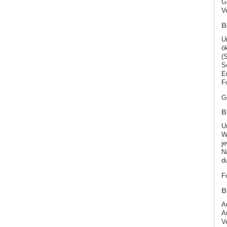
G
V
B
U
ö
(S
S
E
F
G
B
U
W
j
N
du
F
B
A
A
V