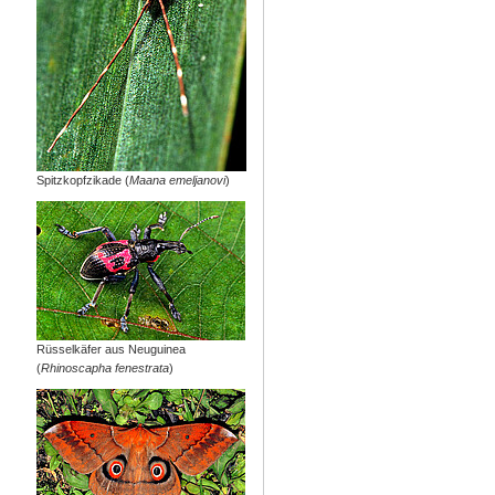
Spitzkopfzikade (
Maana emeljanovi
)
Rüsselkäfer aus Neuguinea
(
Rhinoscapha fenestrata
)