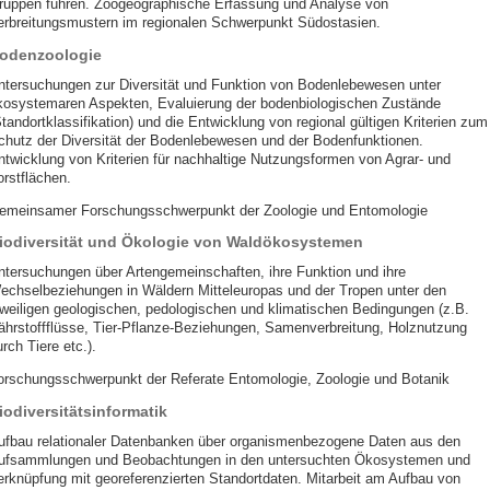
ruppen führen. Zoogeographische Erfassung und Analyse von
erbreitungsmustern im regionalen Schwerpunkt Südostasien.
odenzoologie
ntersuchungen zur Diversität und Funktion von Bodenlebewesen unter
kosystemaren Aspekten, Evaluierung der bodenbiologischen Zustände
tandortklassifikation) und die Entwicklung von regional gültigen Kriterien zum
chutz der Diversität der Bodenlebewesen und der Bodenfunktionen.
ntwicklung von Kriterien für nachhaltige Nutzungsformen von Agrar- und
orstflächen.
emeinsamer Forschungsschwerpunkt der Zoologie und Entomologie
iodiversität und Ökologie von Waldökosystemen
ntersuchungen über Artengemeinschaften, ihre Funktion und ihre
echselbeziehungen in Wäldern Mitteleuropas und der Tropen unter den
eweiligen geologischen, pedologischen und klimatischen Bedingungen (z.B.
ährstoffflüsse, Tier-Pflanze-Beziehungen, Samenverbreitung, Holznutzung
rch Tiere etc.).
orschungsschwerpunkt der Referate Entomologie, Zoologie und Botanik
iodiversitätsinformatik
ufbau relationaler Datenbanken über organismenbezogene Daten aus den
ufsammlungen und Beobachtungen in den untersuchten Ökosystemen und
erknüpfung mit georeferenzierten Standortdaten. Mitarbeit am Aufbau von