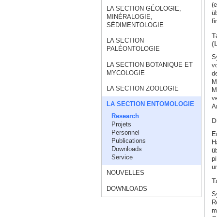
(e
LA SECTION GÉOLOGIE,
ü
MINÉRALOGIE,
fi
SÉDIMENTOLOGIE
T
LA SECTION
(
PALÉONTOLOGIE
S
LA SECTION BOTANIQUE ET
v
MYCOLOGIE
d
M
LA SECTION ZOOLOGIE
M
v
LA SECTION ENTOMOLOGIE
A
Research
D
Projets
Personnel
E
Publications
H
Downloads
ü
Service
p
u
NOUVELLES
T
DOWNLOADS
S
R
m