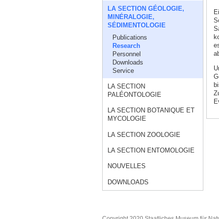
LA SECTION GÉOLOGIE,
E
MINÉRALOGIE,
S
SÉDIMENTOLOGIE
S
k
Publications
e
Research
a
Personnel
Downloads
U
Service
G
b
LA SECTION
Z
PALÉONTOLOGIE
E
LA SECTION BOTANIQUE ET
MYCOLOGIE
LA SECTION ZOOLOGIE
LA SECTION ENTOMOLOGIE
NOUVELLES
DOWNLOADS
Copyright 2020 Staatliches Museum für Nat