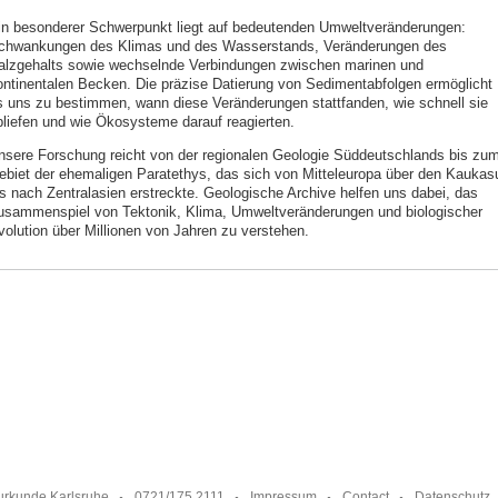
in besonderer Schwerpunkt liegt auf bedeutenden Umweltveränderungen:
chwankungen des Klimas und des Wasserstands, Veränderungen des
alzgehalts sowie wechselnde Verbindungen zwischen marinen und
ontinentalen Becken. Die präzise Datierung von Sedimentabfolgen ermöglicht
s uns zu bestimmen, wann diese Veränderungen stattfanden, wie schnell sie
bliefen und wie Ökosysteme darauf reagierten.
nsere Forschung reicht von der regionalen Geologie Süddeutschlands bis zu
ebiet der ehemaligen Paratethys, das sich von Mitteleuropa über den Kaukas
is nach Zentralasien erstreckte. Geologische Archive helfen uns dabei, das
usammenspiel von Tektonik, Klima, Umweltveränderungen und biologischer
volution über Millionen von Jahren zu verstehen.
urkunde Karlsruhe
0721/175 2111
Impressum
Contact
Datenschutz