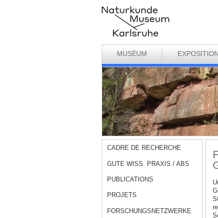
MUSÉUM
EXPOSITIO
CADRE DE RECHERCHE
F
G
GUTE WISS. PRAXIS / ABS
PUBLICATIONS
U
G
PROJETS
S
r
FORSCHUNGSNETZWERKE
S