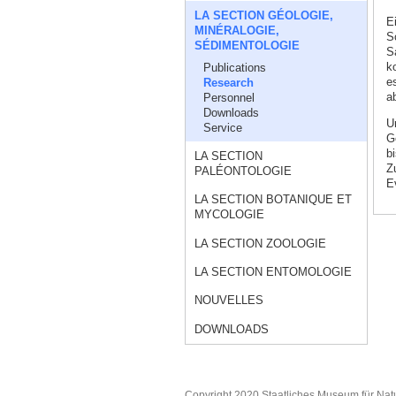
LA SECTION GÉOLOGIE,
E
MINÉRALOGIE,
S
SÉDIMENTOLOGIE
S
k
Publications
e
Research
a
Personnel
Downloads
U
Service
G
b
LA SECTION
Z
PALÉONTOLOGIE
E
LA SECTION BOTANIQUE ET
MYCOLOGIE
LA SECTION ZOOLOGIE
LA SECTION ENTOMOLOGIE
NOUVELLES
DOWNLOADS
Copyright 2020 Staatliches Museum für Nat