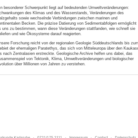
in besonderer Schwerpunkt liegt auf bedeutenden Umweltveränderungen:
chwankungen des Klimas und des Wasserstands, Veränderungen des
alzgehalts sowie wechselnde Verbindungen zwischen marinen und
ontinentalen Becken. Die präzise Datierung von Sedimentabfolgen ermöglicht
s uns zu bestimmen, wann diese Veränderungen stattfanden, wie schnell sie
bliefen und wie Ökosysteme darauf reagierten.
nsere Forschung reicht von der regionalen Geologie Süddeutschlands bis zu
ebiet der ehemaligen Paratethys, das sich von Mitteleuropa über den Kaukas
is nach Zentralasien erstreckte. Geologische Archive helfen uns dabei, das
usammenspiel von Tektonik, Klima, Umweltveränderungen und biologischer
volution über Millionen von Jahren zu verstehen.
urkunde Karlsruhe
0721/175 2111
Impressum
Contact
Datenschutz