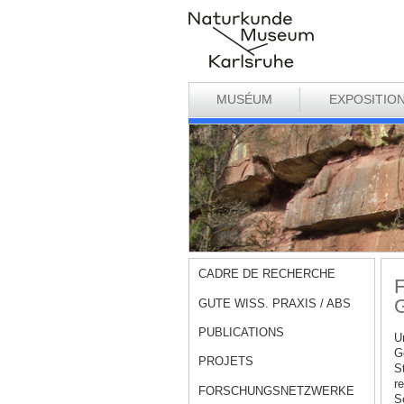
MUSÉUM
EXPOSITIO
CADRE DE RECHERCHE
F
G
GUTE WISS. PRAXIS / ABS
PUBLICATIONS
U
G
PROJETS
S
r
FORSCHUNGSNETZWERKE
S