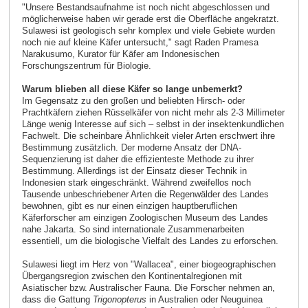
"Unsere Bestandsaufnahme ist noch nicht abgeschlossen und
möglicherweise haben wir gerade erst die Oberfläche angekratzt.
Sulawesi ist geologisch sehr komplex und viele Gebiete wurden
noch nie auf kleine Käfer untersucht," sagt Raden Pramesa
Narakusumo, Kurator für Käfer am Indonesischen
Forschungszentrum für Biologie.
Warum blieben all diese Käfer so lange unbemerkt?
Im Gegensatz zu den großen und beliebten Hirsch- oder
Prachtkäfern ziehen Rüsselkäfer von nicht mehr als 2-3 Millimeter
Länge wenig Interesse auf sich – selbst in der insektenkundlichen
Fachwelt. Die scheinbare Ähnlichkeit vieler Arten erschwert ihre
Bestimmung zusätzlich. Der moderne Ansatz der DNA-
Sequenzierung ist daher die effizienteste Methode zu ihrer
Bestimmung. Allerdings ist der Einsatz dieser Technik in
Indonesien stark eingeschränkt. Während zweifellos noch
Tausende unbeschriebener Arten die Regenwälder des Landes
bewohnen, gibt es nur einen einzigen hauptberuflichen
Käferforscher am einzigen Zoologischen Museum des Landes
nahe Jakarta. So sind internationale Zusammenarbeiten
essentiell, um die biologische Vielfalt des Landes zu erforschen.
Sulawesi liegt im Herz von "Wallacea", einer biogeographischen
Übergangsregion zwischen den Kontinentalregionen mit
Asiatischer bzw. Australischer Fauna. Die Forscher nehmen an,
dass die Gattung
Trigonopterus
in Australien oder Neuguinea