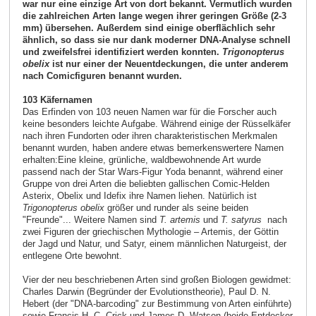
war nur eine einzige Art von dort bekannt. Vermutlich wurden
die zahlreichen Arten lange wegen ihrer geringen Größe (2-3
mm) übersehen. Außerdem sind einige oberflächlich sehr
ähnlich, so dass sie nur dank moderner DNA-Analyse schnell
und zweifelsfrei identifiziert werden konnten.
Trigonopterus
obelix
ist nur einer der Neuentdeckungen, die unter anderem
nach Comicfiguren benannt wurden.
103 Käfernamen
Das Erfinden von 103 neuen Namen war für die Forscher auch
keine besonders leichte Aufgabe. Während einige der Rüsselkäfer
nach ihren Fundorten oder ihren charakteristischen Merkmalen
benannt wurden, haben andere etwas bemerkenswertere Namen
erhalten:Eine kleine, grünliche, waldbewohnende Art wurde
passend nach der Star Wars-Figur Yoda benannt, während einer
Gruppe von drei Arten die beliebten gallischen Comic-Helden
Asterix, Obelix und Idefix ihre Namen liehen. Natürlich ist
Trigonopterus obelix
größer und runder als seine beiden
"Freunde"... Weitere Namen sind
T. artemis
und
T. satyrus
nach
zwei Figuren der griechischen Mythologie – Artemis, der Göttin
der Jagd und Natur, und Satyr, einem männlichen Naturgeist, der
entlegene Orte bewohnt.
Vier der neu beschriebenen Arten sind großen Biologen gewidmet:
Charles Darwin (Begründer der Evolutionstheorie), Paul D. N.
Hebert (der "DNA-barcoding" zur Bestimmung von Arten einführte)
sowie Francis H. C. Crick und James D. Watson (beide Entdecker