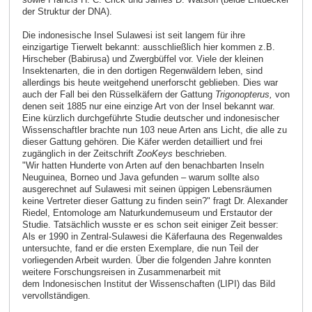
der Struktur der DNA).
Die indonesische Insel Sulawesi ist seit langem für ihre
einzigartige Tierwelt bekannt: ausschließlich hier kommen z.B.
Hirscheber (Babirusa) und Zwergbüffel vor. Viele der kleinen
Insektenarten, die in den dortigen Regenwäldern leben, sind
allerdings bis heute weitgehend unerforscht geblieben. Dies war
auch der Fall bei den Rüsselkäfern der Gattung
Trigonopterus
,
von
denen seit 1885 nur eine einzige Art von der Insel bekannt war.
Eine kürzlich durchgeführte Studie deutscher und indonesischer
Wissenschaftler brachte nun 103 neue Arten ans Licht, die alle zu
dieser Gattung gehören. Die Käfer werden detailliert und frei
zugänglich in der Zeitschrift
ZooKeys
beschrieben.
"Wir hatten Hunderte von Arten auf den benachbarten Inseln
Neuguinea, Borneo und Java gefunden – warum sollte also
ausgerechnet auf Sulawesi mit seinen üppigen Lebensräumen
keine Vertreter dieser Gattung zu finden sein?" fragt Dr. Alexander
Riedel, Entomologe am Naturkundemuseum und Erstautor der
Studie. Tatsächlich wusste er es schon seit einiger Zeit besser:
Als er 1990 in Zentral-Sulawesi die Käferfauna des Regenwaldes
untersuchte, fand er die ersten Exemplare, die nun Teil der
vorliegenden Arbeit wurden. Über die folgenden Jahre konnten
weitere Forschungsreisen in Zusammenarbeit mit
dem Indonesischen Institut der Wissenschaften (LIPI) das Bild
vervollständigen.