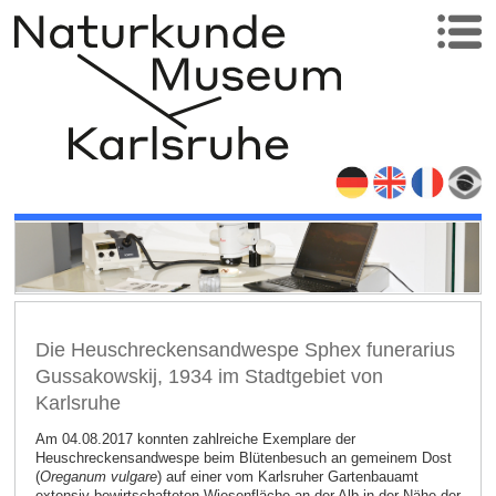
Die Heuschreckensandwespe Sphex funerarius
Gussakowskij, 1934 im Stadtgebiet von
Karlsruhe
Am 04.08.2017 konnten zahlreiche Exemplare der
Heuschreckensandwespe beim Blütenbesuch an gemeinem Dost
(
Oreganum vulgare
) auf einer vom Karlsruher Gartenbauamt
extensiv bewirtschafteten Wiesenfläche an der Alb in der Nähe der