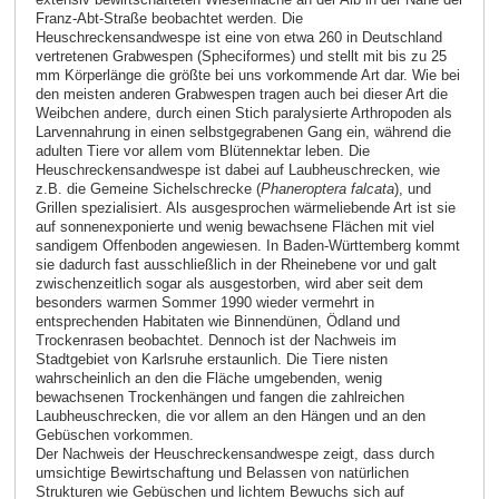
Franz-Abt-Straße beobachtet werden. Die
Heuschreckensandwespe ist eine von etwa 260 in Deutschland
vertretenen Grabwespen (Spheciformes) und stellt mit bis zu 25
mm Körperlänge die größte bei uns vorkommende Art dar. Wie bei
den meisten anderen Grabwespen tragen auch bei dieser Art die
Weibchen andere, durch einen Stich paralysierte Arthropoden als
Larvennahrung in einen selbstgegrabenen Gang ein, während die
adulten Tiere vor allem vom Blütennektar leben. Die
Heuschreckensandwespe ist dabei auf Laubheuschrecken, wie
z.B. die Gemeine Sichelschrecke (
Phaneroptera falcata
), und
Grillen spezialisiert. Als ausgesprochen wärmeliebende Art ist sie
auf sonnenexponierte und wenig bewachsene Flächen mit viel
sandigem Offenboden angewiesen. In Baden-Württemberg kommt
sie dadurch fast ausschließlich in der Rheinebene vor und galt
zwischenzeitlich sogar als ausgestorben, wird aber seit dem
besonders warmen Sommer 1990 wieder vermehrt in
entsprechenden Habitaten wie Binnendünen, Ödland und
Trockenrasen beobachtet. Dennoch ist der Nachweis im
Stadtgebiet von Karlsruhe erstaunlich. Die Tiere nisten
wahrscheinlich an den die Fläche umgebenden, wenig
bewachsenen Trockenhängen und fangen die zahlreichen
Laubheuschrecken, die vor allem an den Hängen und an den
Gebüschen vorkommen.
Der Nachweis der Heuschreckensandwespe zeigt, dass durch
umsichtige Bewirtschaftung und Belassen von natürlichen
Strukturen wie Gebüschen und lichtem Bewuchs sich auf