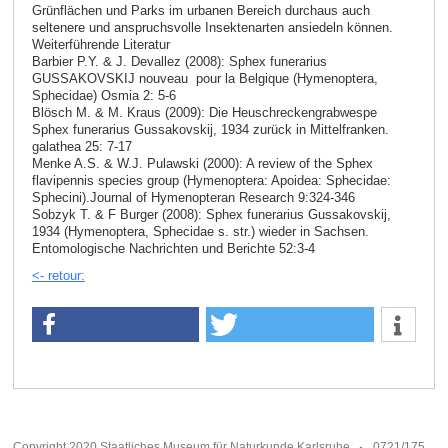
Grünflächen und Parks im urbanen Bereich durchaus auch
seltenere und anspruchsvolle Insektenarten ansiedeln können.
Weiterführende Literatur
Barbier P.Y. & J. Devallez (2008): Sphex funerarius
GUSSAKOVSKIJ nouveau pour la Belgique (Hymenoptera,
Sphecidae) Osmia 2: 5-6
Blösch M. & M. Kraus (2009): Die Heuschreckengrabwespe
Sphex funerarius Gussakovskij, 1934 zurück in Mittelfranken.
galathea 25: 7-17
Menke A.S. & W.J. Pulawski (2000): A review of the Sphex
flavipennis species group (Hymenoptera: Apoidea: Sphecidae:
Sphecini).Journal of Hymenopteran Research 9:324-346
Sobzyk T. & F Burger (2008): Sphex funerarius Gussakovskij,
1934 (Hymenoptera, Sphecidae s. str.) wieder in Sachsen.
Entomologische Nachrichten und Berichte 52:3-4
<- retour:
Copyright 2020 Staatliches Museum für Naturkunde Karlsruhe
0721/175