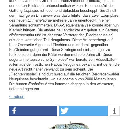
kurzem zwei neue Arten in der Fachzeitschrift Zootaxa, die auf
den ersten Blick sehr unterschiedlich wirken: Eine neue Art der
Gattung
Eupholus
ist leuchtend türkisblau beschuppt. Sie ähnelt
dem häufigeren
E. cuvierii
was dazu führte, dass zwei Exemplare
des neuen
E. marielaurae
mehrere Jahre unentdeckt in einer
Sammlung schlummerten. DNA-Sequenzanalyse konnte aber nun
Klarheit bringen. Die andere neu entdeckte Art gehört zur Gattung
Niphetoscapha
und ist der erste Vertreter der „Flechtenrüssler"
aus dem westlichen Teil Neuguineas. Diese Art beherbergt auf
Ihrer Oberseite Algen und Flechten und ist damit gegenüber
Freßfeinden gut getarnt. Diese Strategie scheint auch gut zu
funktionieren, denn die Käfer werden mehrere Jahre alt. Diese
sogenannte „epizoische Symbiose" war bereits von Rüsselkäfer-
Arten aus dem östlichen Papua Neuguinea bekannt, mit denen die
neue Art nicht näher verwandt zu sein scheint. Die
„Flechtenrüssler" sind durchweg auf die feuchten Bergregenwälder
Neuguineas beschränkt, wo sie oberhalb von 2000 Metern leben.
Die bunten
Eupholus
-Arten kommen dagegen in den wärmeren,
tieferen Lagen vor.
<- retour: