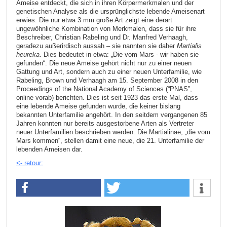
Ameise entdeckt, die sich in ihren Körpermerkmalen und der
genetischen Analyse als die ursprünglichste lebende Ameisenart
erwies. Die nur etwa 3 mm große Art zeigt eine derart
ungewöhnliche Kombination von Merkmalen, dass sie für ihre
Beschreiber, Christian Rabeling und Dr. Manfred Verhaagh,
geradezu außerirdisch aussah – sie nannten sie daher
Martialis
heureka
. Dies bedeutet in etwa: „Die vom Mars - wir haben sie
gefunden“. Die neue Ameise gehört nicht nur zu einer neuen
Gattung und Art, sondern auch zu einer neuen Unterfamilie, wie
Rabeling, Brown und Verhaagh am 15. September 2008 in den
Proceedings of the National Academy of Sciences (“PNAS”,
online vorab) berichten. Dies ist seit 1923 das erste Mal, dass
eine lebende Ameise gefunden wurde, die keiner bislang
bekannten Unterfamilie angehört. In den seitdem vergangenen 85
Jahren konnten nur bereits ausgestorbene Arten als Vertreter
neuer Unterfamilien beschrieben werden. Die Martialinae, „die vom
Mars kommen“, stellen damit eine neue, die 21. Unterfamilie der
lebenden Ameisen dar.
<- retour: