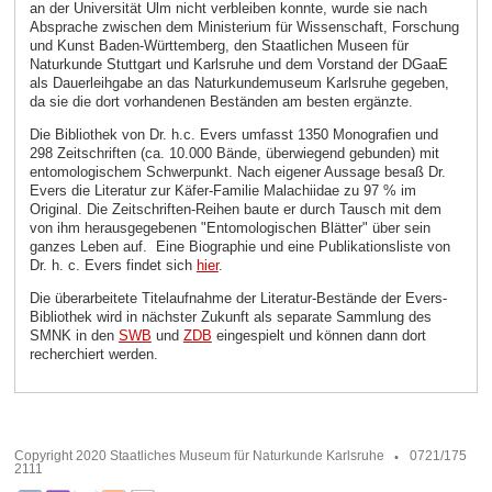
an der Universität Ulm nicht verbleiben konnte, wurde sie nach
Absprache zwischen dem Ministerium für Wissenschaft, Forschung
und Kunst Baden-Württemberg, den Staatlichen Museen für
Naturkunde Stuttgart und Karlsruhe und dem Vorstand der DGaaE
als Dauerleihgabe an das Naturkundemuseum Karlsruhe gegeben,
da sie die dort vorhandenen Beständen am besten ergänzte.
Die Bibliothek von Dr. h.c. Evers umfasst 1350 Monografien und
298 Zeitschriften (ca. 10.000 Bände, überwiegend gebunden) mit
entomologischem Schwerpunkt. Nach eigener Aussage besaß Dr.
Evers die Literatur zur Käfer-Familie Malachiidae zu 97 % im
Original. Die Zeitschriften-Reihen baute er durch Tausch mit dem
von ihm herausgegebenen "Entomologischen Blätter" über sein
ganzes Leben auf. Eine Biographie und eine Publikationsliste von
Dr. h. c. Evers findet sich
hier
.
Die überarbeitete Titelaufnahme der Literatur-Bestände der Evers-
Bibliothek wird in nächster Zukunft als separate Sammlung des
SMNK in den
SWB
und
ZDB
eingespielt und können dann dort
recherchiert werden.
Copyright 2020 Staatliches Museum für Naturkunde Karlsruhe
0721/175
2111