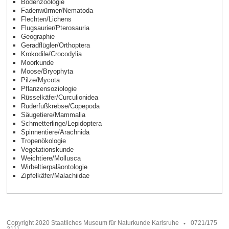
Bodenzoologie
Fadenwürmer/Nematoda
Flechten/Lichens
Flugsaurier/Pterosauria
Geographie
Geradflügler/Orthoptera
Krokodile/Crocodylia
Moorkunde
Moose/Bryophyta
Pilze/Mycota
Pflanzensoziologie
Rüsselkäfer/Curculionidea
Ruderfußkrebse/Copepoda
Säugetiere/Mammalia
Schmetterlinge/Lepidoptera
Spinnentiere/Arachnida
Tropenökologie
Vegetationskunde
Weichtiere/Mollusca
Wirbeltierpaläontologie
Zipfelkäfer/Malachiidae
Copyright 2020 Staatliches Museum für Naturkunde Karlsruhe
0721/175