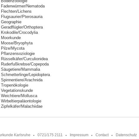
Bodenzoologie
Fadenwürmer/Nematoda
Flechten/Lichens
Flugsaurier/Pterosauria
Geographie
Geradflügler/Orthoptera
Krokodile/Crocodylia
Moorkunde
Moose/Bryophyta
Pilze/Mycota
Pflanzensoziologie
Rüsselkäfer/Curculionidea
Ruderfußkrebse/Copepoda
Säugetiere/Mammalia
Schmetterlinge/Lepidoptera
Spinnentiere/Arachnida
Tropenökologie
Vegetationskunde
Weichtiere/Mollusca
Wirbeltierpaläontologie
Zipfelkäfer/Malachiidae
urkunde Karlsruhe
0721/175 2111
Impressum
Contact
Datenschutz