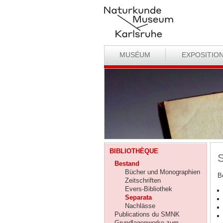
MUSÉUM
EXPOSITIO
BIBLIOTHÈQUE
S
Bestand
Bücher und Monographien
B
Zeitschriften
Evers-Bibliothek
Separata
Nachlässe
Publications du SMNK
Grundlagenwerke zum