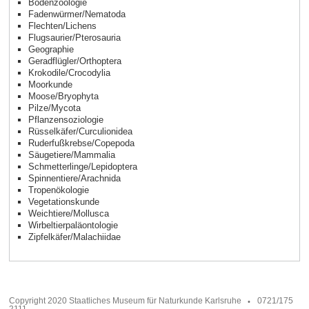
Bodenzoologie
Fadenwürmer/Nematoda
Flechten/Lichens
Flugsaurier/Pterosauria
Geographie
Geradflügler/Orthoptera
Krokodile/Crocodylia
Moorkunde
Moose/Bryophyta
Pilze/Mycota
Pflanzensoziologie
Rüsselkäfer/Curculionidea
Ruderfußkrebse/Copepoda
Säugetiere/Mammalia
Schmetterlinge/Lepidoptera
Spinnentiere/Arachnida
Tropenökologie
Vegetationskunde
Weichtiere/Mollusca
Wirbeltierpaläontologie
Zipfelkäfer/Malachiidae
Copyright 2020 Staatliches Museum für Naturkunde Karlsruhe
0721/175