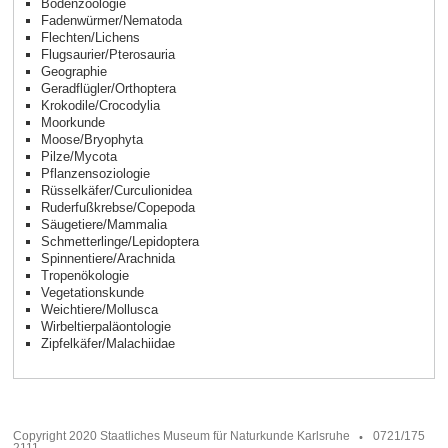
Bodenzoologie
Fadenwürmer/Nematoda
Flechten/Lichens
Flugsaurier/Pterosauria
Geographie
Geradflügler/Orthoptera
Krokodile/Crocodylia
Moorkunde
Moose/Bryophyta
Pilze/Mycota
Pflanzensoziologie
Rüsselkäfer/Curculionidea
Ruderfußkrebse/Copepoda
Säugetiere/Mammalia
Schmetterlinge/Lepidoptera
Spinnentiere/Arachnida
Tropenökologie
Vegetationskunde
Weichtiere/Mollusca
Wirbeltierpaläontologie
Zipfelkäfer/Malachiidae
Copyright 2020 Staatliches Museum für Naturkunde Karlsruhe
0721/175