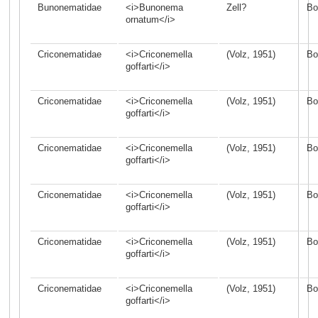
Bunonematidae
<i>Bunonema
Zell?
Bo
ornatum</i>
Criconematidae
<i>Criconemella
(Volz, 1951)
Bo
goffarti</i>
Criconematidae
<i>Criconemella
(Volz, 1951)
Bo
goffarti</i>
Criconematidae
<i>Criconemella
(Volz, 1951)
Bo
goffarti</i>
Criconematidae
<i>Criconemella
(Volz, 1951)
Bo
goffarti</i>
Criconematidae
<i>Criconemella
(Volz, 1951)
Bo
goffarti</i>
Criconematidae
<i>Criconemella
(Volz, 1951)
Bo
goffarti</i>