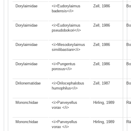
Dorylaimidae
<i>Eudorylaimus
Zell, 1986
Bo
badensis</i>
Dorylaimidae
<i>Eudorylaimus
Zell, 1986
Bo
pseudobokori</i>
Dorylaimidae
<i>Mesodorylaimus
Zell, 1986
Bo
similibastiani</i>
Dorylaimidae
<i>Pungentus
Zell, 1986
Bo
porosus</i>
Drilonematidae
<i>Drilocephalobus
Zell, 1987
Bo
humophilus</i>
Mononchidae
<i>Parveyellus
Hirling, 1989
Rä
vorax </i>
Mononchidae
<i>Parveyellus
Hirling, 1989
Rä
vorax </i>