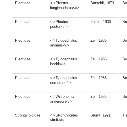
Plectidae
<i>Plectus
Bütschli, 1873
Bo
longicaudatus</i>
Plectidae
<i>Plectus
Fuchs, 1930
Bo
pusteri</i>
Plectidae
<i>Tylocephalus
Zell, 1985
Bo
andinus</i>
Plectidae
<i>Tylocephalus
Zell, 1985
Bo
becki</i>
Plectidae
<i>Tylocephalus
Zell, 1985
Bo
cornutus</i>
Plectidae
<i>Wilsonema
Zell, 1985
Bo
andersoni</i>
Strongyloididae
<i>Strongyloides
Brumt, 1921
Ti
vituli</i>