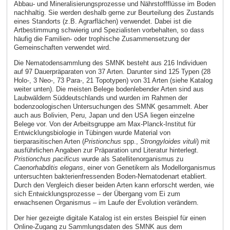
Abbau- und Mineralisierungsprozesse und Nährstoffflüsse im Boden
nachhaltig. Sie werden deshalb gerne zur Beurteilung des Zustands
eines Standorts (z.B. Agrarflächen) verwendet. Dabei ist die
Artbestimmung schwierig und Spezialisten vorbehalten, so dass
häufig die Familien- oder trophische Zusammensetzung der
Gemeinschaften verwendet wird.
Die Nematodensammlung des SMNK besteht aus 216 Individuen
auf 97 Dauerpräparaten von 37 Arten. Darunter sind 125 Typen (28
Holo-, 3 Neo-, 73 Para-, 21 Topotypen) von 31 Arten (siehe Katalog
weiter unten). Die meisten Belege bodenlebender Arten sind aus
Laubwäldern Süddeutschlands und wurden im Rahmen der
bodenzoologischen Untersuchungen des SMNK gesammelt. Aber
auch aus Bolivien, Peru, Japan und den USA liegen einzelne
Belege vor. Von der Arbeitsgruppe am Max-Planck-Institut für
Entwicklungsbiologie in Tübingen wurde Material von
tierparasitischen Arten (
Pristionchus
spp.,
Strongyloides vituli
) mit
ausführlichen Angaben zur Präparation und Literatur hinterlegt.
Pristionchus pacificus
wurde als Satellitenorganismus zu
Caenorhabditis
elegans
, einer von Genetikern als Modellorganismus
untersuchten bakterienfressenden Boden-Nematodenart etabliert.
Durch den Vergleich dieser beiden Arten kann erforscht werden, wie
sich Entwicklungsprozesse – der Übergang vom Ei zum
erwachsenen Organismus – im Laufe der Evolution verändern.
Der hier gezeigte digitale Katalog ist ein erstes Beispiel für einen
Online-Zugang zu Sammlungsdaten des SMNK aus dem