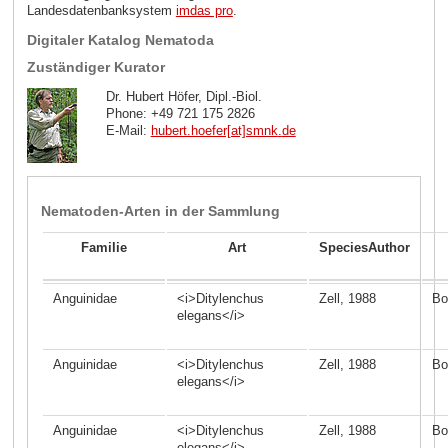
Landesdatenbanksystem
imdas pro
.
Digitaler Katalog Nematoda
Zuständiger Kurator
Dr. Hubert Höfer, Dipl.-Biol.
Phone: +49 721 175 2826
E-Mail:
hubert.hoefer[at]smnk
.
de
Nematoden-Arten in der Sammlung
Familie
Art
SpeciesAuthor
Anguinidae
<i>Ditylenchus
Zell, 1988
Bo
elegans</i>
Anguinidae
<i>Ditylenchus
Zell, 1988
Bo
elegans</i>
Anguinidae
<i>Ditylenchus
Zell, 1988
Bo
elegans</i>