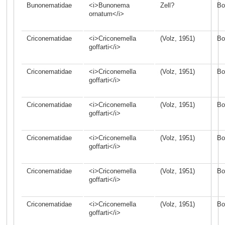
Bunonematidae
<i>Bunonema
Zell?
Bo
ornatum</i>
Criconematidae
<i>Criconemella
(Volz, 1951)
Bo
goffarti</i>
Criconematidae
<i>Criconemella
(Volz, 1951)
Bo
goffarti</i>
Criconematidae
<i>Criconemella
(Volz, 1951)
Bo
goffarti</i>
Criconematidae
<i>Criconemella
(Volz, 1951)
Bo
goffarti</i>
Criconematidae
<i>Criconemella
(Volz, 1951)
Bo
goffarti</i>
Criconematidae
<i>Criconemella
(Volz, 1951)
Bo
goffarti</i>