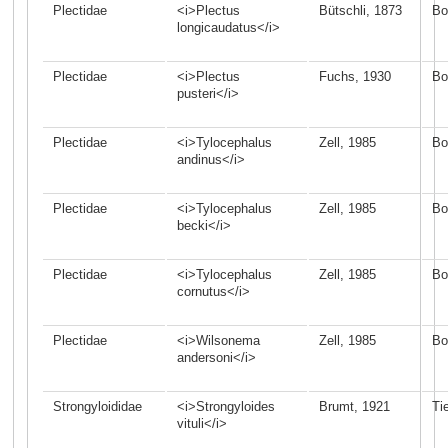
Plectidae
<i>Plectus
Bütschli, 1873
Bo
longicaudatus</i>
Plectidae
<i>Plectus
Fuchs, 1930
Bo
pusteri</i>
Plectidae
<i>Tylocephalus
Zell, 1985
Bo
andinus</i>
Plectidae
<i>Tylocephalus
Zell, 1985
Bo
becki</i>
Plectidae
<i>Tylocephalus
Zell, 1985
Bo
cornutus</i>
Plectidae
<i>Wilsonema
Zell, 1985
Bo
andersoni</i>
Strongyloididae
<i>Strongyloides
Brumt, 1921
Ti
vituli</i>