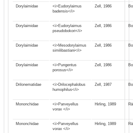
Dorylaimidae
<i>Eudorylaimus
Zell, 1986
Bo
badensis</i>
Dorylaimidae
<i>Eudorylaimus
Zell, 1986
Bo
pseudobokori</i>
Dorylaimidae
<i>Mesodorylaimus
Zell, 1986
Bo
similibastiani</i>
Dorylaimidae
<i>Pungentus
Zell, 1986
Bo
porosus</i>
Drilonematidae
<i>Drilocephalobus
Zell, 1987
Bo
humophilus</i>
Mononchidae
<i>Parveyellus
Hirling, 1989
Rä
vorax </i>
Mononchidae
<i>Parveyellus
Hirling, 1989
Rä
vorax </i>