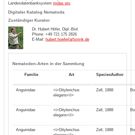
Landesdatenbanksystem
imdas pro
.
Digitaler Katalog Nematoda
Zuständiger Kurator
Dr. Hubert Höfer, Dipl.-Biol.
Phone: +49 721 175 2826
E-Mail:
hubert.hoefer[at]smnk
.
de
Nematoden-Arten in der Sammlung
Familie
Art
SpeciesAuthor
Anguinidae
<i>Ditylenchus
Zell, 1988
Bo
elegans</i>
Anguinidae
<i>Ditylenchus
Zell, 1988
Bo
elegans</i>
Anguinidae
<i>Ditylenchus
Zell, 1988
Bo
elegans</i>