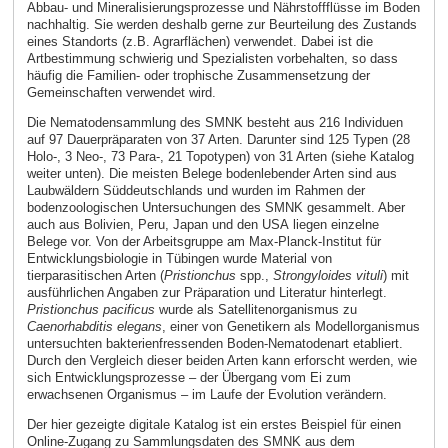
Abbau- und Mineralisierungsprozesse und Nährstoffflüsse im Boden
nachhaltig. Sie werden deshalb gerne zur Beurteilung des Zustands
eines Standorts (z.B. Agrarflächen) verwendet. Dabei ist die
Artbestimmung schwierig und Spezialisten vorbehalten, so dass
häufig die Familien- oder trophische Zusammensetzung der
Gemeinschaften verwendet wird.
Die Nematodensammlung des SMNK besteht aus 216 Individuen
auf 97 Dauerpräparaten von 37 Arten. Darunter sind 125 Typen (28
Holo-, 3 Neo-, 73 Para-, 21 Topotypen) von 31 Arten (siehe Katalog
weiter unten). Die meisten Belege bodenlebender Arten sind aus
Laubwäldern Süddeutschlands und wurden im Rahmen der
bodenzoologischen Untersuchungen des SMNK gesammelt. Aber
auch aus Bolivien, Peru, Japan und den USA liegen einzelne
Belege vor. Von der Arbeitsgruppe am Max-Planck-Institut für
Entwicklungsbiologie in Tübingen wurde Material von
tierparasitischen Arten (
Pristionchus
spp.,
Strongyloides vituli
) mit
ausführlichen Angaben zur Präparation und Literatur hinterlegt.
Pristionchus pacificus
wurde als Satellitenorganismus zu
Caenorhabditis
elegans
, einer von Genetikern als Modellorganismus
untersuchten bakterienfressenden Boden-Nematodenart etabliert.
Durch den Vergleich dieser beiden Arten kann erforscht werden, wie
sich Entwicklungsprozesse – der Übergang vom Ei zum
erwachsenen Organismus – im Laufe der Evolution verändern.
Der hier gezeigte digitale Katalog ist ein erstes Beispiel für einen
Online-Zugang zu Sammlungsdaten des SMNK aus dem