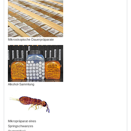
Mikroskopische Dauerpräparate
Alkohol-Sammlung
Mikropräparat eines
Springschwanzes
(Isotomidae)