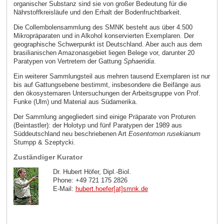
organischer Substanz sind sie von großer Bedeutung für die
Nährstoffkreisläufe und den Erhalt der Bodenfruchtbarkeit.
Die Collembolensammlung des SMNK besteht aus über 4.500
Mikropräparaten und in Alkohol konservierten Exemplaren. Der
geographische Schwerpunkt ist Deutschland. Aber auch aus dem
brasilianischen Amazonasgebiet liegen Belege vor, darunter 20
Paratypen von Vertretern der Gattung
Sphaeridia
.
Ein weiterer Sammlungsteil aus mehren tausend Exemplaren ist nur
bis auf Gattungsebene bestimmt, insbesondere die Beifänge aus
den ökosystemaren Untersuchungen der Arbeitsgruppe von Prof.
Funke (Ulm) und Material aus Südamerika.
Der Sammlung angegliedert sind einige Präparate von Proturen
(Beintastler): der Holotyp und fünf Paratypen der 1989 aus
Süddeutschland neu beschriebenen Art
Eosentomon rusekianum
Stumpp & Szeptycki.
Zuständiger Kurator
Dr. Hubert Höfer, Dipl.-Biol.
Phone: +49 721 175 2826
E-Mail:
hubert.hoefer[at]smnk
.
de