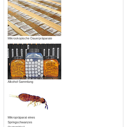
Mikroskopische Dauerpräparate
Alkohol-Sammlung
Mikropräparat eines
Springschwanzes
(Isotomidae)