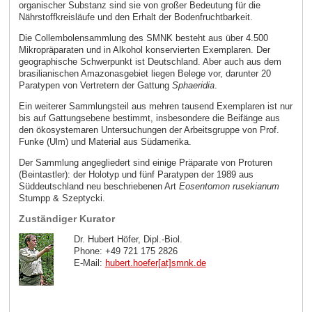
organischer Substanz sind sie von großer Bedeutung für die
Nährstoffkreisläufe und den Erhalt der Bodenfruchtbarkeit.
Die Collembolensammlung des SMNK besteht aus über 4.500
Mikropräparaten und in Alkohol konservierten Exemplaren. Der
geographische Schwerpunkt ist Deutschland. Aber auch aus dem
brasilianischen Amazonasgebiet liegen Belege vor, darunter 20
Paratypen von Vertretern der Gattung
Sphaeridia
.
Ein weiterer Sammlungsteil aus mehren tausend Exemplaren ist nur
bis auf Gattungsebene bestimmt, insbesondere die Beifänge aus
den ökosystemaren Untersuchungen der Arbeitsgruppe von Prof.
Funke (Ulm) und Material aus Südamerika.
Der Sammlung angegliedert sind einige Präparate von Proturen
(Beintastler): der Holotyp und fünf Paratypen der 1989 aus
Süddeutschland neu beschriebenen Art
Eosentomon rusekianum
Stumpp & Szeptycki.
Zuständiger Kurator
Dr. Hubert Höfer, Dipl.-Biol.
Phone: +49 721 175 2826
E-Mail:
hubert.hoefer[at]smnk
.
de