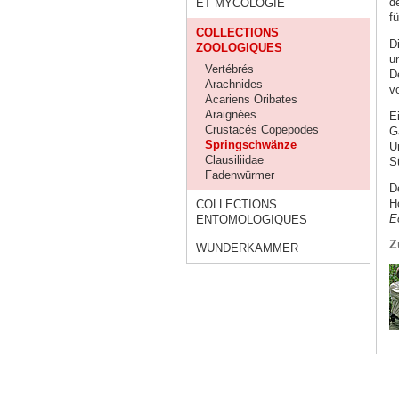
d
ET MYCOLOGIE
fü
COLLECTIONS
D
ZOOLOGIQUES
u
Vertébrés
D
Arachnides
v
Acariens Oribates
Araignées
E
Crustacés Copepodes
G
Springschwänze
U
Clausiliidae
S
Fadenwürmer
D
H
COLLECTIONS
E
ENTOMOLOGIQUES
Z
WUNDERKAMMER