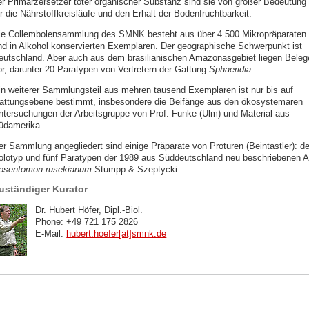
er Primärzersetzer toter organischer Substanz sind sie von großer Bedeutung
r die Nährstoffkreisläufe und den Erhalt der Bodenfruchtbarkeit.
ie Collembolensammlung des SMNK besteht aus über 4.500 Mikropräparaten
nd in Alkohol konservierten Exemplaren. Der geographische Schwerpunkt ist
eutschland. Aber auch aus dem brasilianischen Amazonasgebiet liegen Beleg
or, darunter 20 Paratypen von Vertretern der Gattung
Sphaeridia
.
in weiterer Sammlungsteil aus mehren tausend Exemplaren ist nur bis auf
attungsebene bestimmt, insbesondere die Beifänge aus den ökosystemaren
ntersuchungen der Arbeitsgruppe von Prof. Funke (Ulm) und Material aus
üdamerika.
er Sammlung angegliedert sind einige Präparate von Proturen (Beintastler): de
olotyp und fünf Paratypen der 1989 aus Süddeutschland neu beschriebenen A
osentomon rusekianum
Stumpp & Szeptycki.
uständiger Kurator
Dr. Hubert Höfer, Dipl.-Biol.
Phone: +49 721 175 2826
E-Mail:
hubert.hoefer[at]smnk
.
de