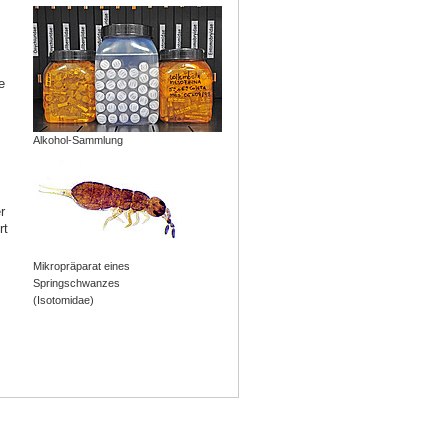
e
Alkohol-Sammlung
r
rt
Mikropräparat eines
Springschwanzes
(Isotomidae)