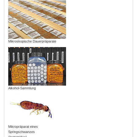
Mikroskopische Dauerpräparate
Alkohol-Sammlung
Mikropräparat eines
Springschwanzes
(Isotomidae)