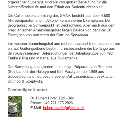
organischer Substanz sind sie von großer Bedeutung für die
Nährstoffkreisläufe und den Erhalt der Bodenfruchtbarkeit.
Die Collembolensammlung des SMNK besteht aus über 4.500
Mikropräparaten und in Alkohol konservierten Exemplaren. Der
geographische Schwerpunkt ist Deutschland. Aber auch aus dem
brasilianischen Amazonasgebiet liegen Belege vor, darunter 20
Paratypen von Vertretern der Gattung
Sphaeridia
.
Ein weiterer Sammlungsteil aus mehren tausend Exemplaren ist nur
bis auf Gattungsebene bestimmt, insbesondere die Beifänge aus
den ökosystemaren Untersuchungen der Arbeitsgruppe von Prof.
Funke (Ulm) und Material aus Südamerika.
Der Sammlung angegliedert sind einige Präparate von Proturen
(Beintastler): der Holotyp und fünf Paratypen der 1989 aus
Süddeutschland neu beschriebenen Art
Eosentomon rusekianum
Stumpp & Szeptycki.
Zuständiger Kurator
Dr. Hubert Höfer, Dipl.-Biol.
Phone: +49 721 175 2826
E-Mail:
hubert.hoefer[at]smnk
.
de