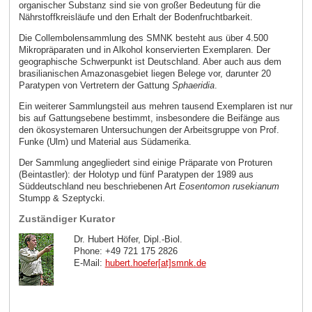
organischer Substanz sind sie von großer Bedeutung für die
Nährstoffkreisläufe und den Erhalt der Bodenfruchtbarkeit.
Die Collembolensammlung des SMNK besteht aus über 4.500
Mikropräparaten und in Alkohol konservierten Exemplaren. Der
geographische Schwerpunkt ist Deutschland. Aber auch aus dem
brasilianischen Amazonasgebiet liegen Belege vor, darunter 20
Paratypen von Vertretern der Gattung
Sphaeridia
.
Ein weiterer Sammlungsteil aus mehren tausend Exemplaren ist nur
bis auf Gattungsebene bestimmt, insbesondere die Beifänge aus
den ökosystemaren Untersuchungen der Arbeitsgruppe von Prof.
Funke (Ulm) und Material aus Südamerika.
Der Sammlung angegliedert sind einige Präparate von Proturen
(Beintastler): der Holotyp und fünf Paratypen der 1989 aus
Süddeutschland neu beschriebenen Art
Eosentomon rusekianum
Stumpp & Szeptycki.
Zuständiger Kurator
Dr. Hubert Höfer, Dipl.-Biol.
Phone: +49 721 175 2826
E-Mail:
hubert.hoefer[at]smnk
.
de