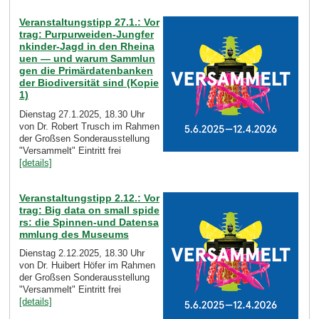
Veranstaltungstipp 27.1.: Vor
trag: Purpurweiden-Jungfer
nkinder-Jagd in den Rheina
uen — und warum Sammlun
gen die Primärdatenbanken
der Biodiversität sind (Kopie
1)
Dienstag 27.1.2025, 18.30 Uhr
von Dr. Robert Trusch im Rahmen
der Großsen Sonderausstellung
"Versammelt" Eintritt frei
[details]
Veranstaltungstipp 2.12.: Vor
trag: Big data on small spide
rs: die Spinnen-und Datensa
mmlung des Museums
Dienstag 2.12.2025, 18.30 Uhr
von Dr. Huibert Höfer im Rahmen
der Großsen Sonderausstellung
"Versammelt" Eintritt frei
[details]