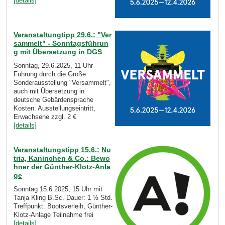
[details]
Veranstaltungtipp 29.6.: "Ver
sammelt" - Sonntagsführun
g mit Übersetzung in DGS
Sonntag, 29.6.2025, 11 Uhr
Führung durch die Große
Sonderausstellung "Versammelt",
auch mit Übersetzung in
deutsche Gebärdensprache
Kosten: Ausstellungseintritt,
Erwachsene zzgl. 2 €
[details]
Veranstaltungstipp 15.6.: Nu
tria, Kaninchen & Co.: Bewo
hner der Günther-Klotz-Anla
ge
Sonntag 15.6.2025, 15 Uhr mit
Tanja Kling B.Sc. Dauer: 1 ½ Std.
Treffpunkt: Bootsverleih, Günther-
Klotz-Anlage Teilnahme frei
[details]