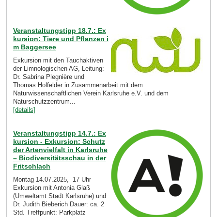
Veranstaltungstipp 18.7.: Ex
kursion: Tiere und Pflanzen i
m Baggersee
Exkursion mit den Tauchaktiven
der Limnologischen AG, Leitung:
Dr. Sabrina Plegnière und
Thomas Holfelder in Zusammenarbeit mit dem
Naturwissenschaftlichen Verein Karlsruhe e.V. und dem
Naturschutzzentrum...
[details]
Veranstaltungstipp 14.7.: Ex
kursion - Exkursion: Schutz
der Artenvielfalt in Karlsruhe
– Biodiversitätsschau in der
Fritschlach
Montag 14.07.2025, 17 Uhr
Exkursion mit Antonia Glaß
(Umweltamt Stadt Karlsruhe) und
Dr. Judith Bieberich Dauer: ca. 2
Std. Treffpunkt: Parkplatz