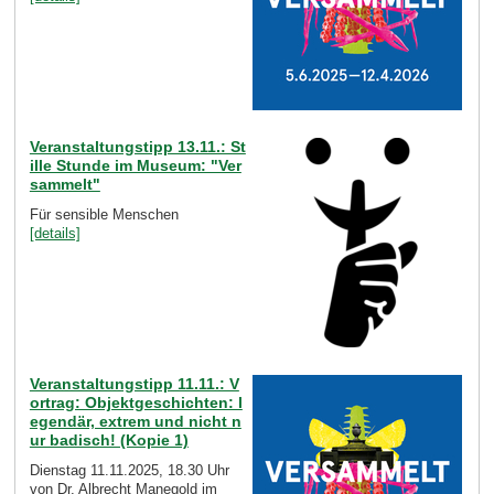
Veranstaltungstipp 13.11.: St
ille Stunde im Museum: "Ver
sammelt"
Für sensible Menschen
[details]
Veranstaltungstipp 11.11.: V
ortrag: Objektgeschichten: l
egendär, extrem und nicht n
ur badisch! (Kopie 1)
Dienstag 11.11.2025, 18.30 Uhr
von Dr. Albrecht Manegold im