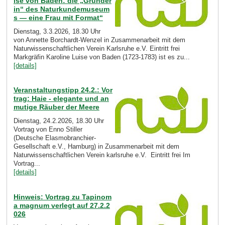
ise von Baden: die „Gründer
in“ des Naturkundemuseum
s — eine Frau mit Format“
Dienstag, 3.3.2026, 18.30 Uhr
von Annette Borchardt-Wenzel in Zusammenarbeit mit dem
Naturwissenschaftlichen Verein Karlsruhe e.V. Eintritt frei
Markgräfin Karoline Luise von Baden (1723-1783) ist es zu...
[details]
Veranstaltungstipp 24.2.: Vor
trag: Haie - elegante und an
mutige Räuber der Meere
Dienstag, 24.2.2026, 18.30 Uhr
Vortrag von Enno Stiller
(Deutsche Elasmobranchier-
Gesellschaft e.V., Hamburg) in Zusammenarbeit mit dem
Naturwissenschaftlichen Verein karlsruhe e.V. Eintritt frei Im
Vortrag...
[details]
Hinweis: Vortrag zu Tapinom
a magnum verlegt auf 27.2.2
026