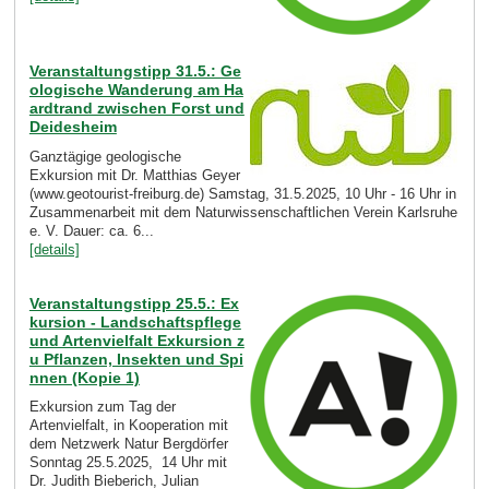
Veranstaltungstipp 31.5.: Ge
ologische Wanderung am Ha
ardtrand zwischen Forst und
Deidesheim
Ganztägige geologische
Exkursion mit Dr. Matthias Geyer
(www.geotourist-freiburg.de) Samstag, 31.5.2025, 10 Uhr - 16 Uhr in
Zusammenarbeit mit dem Naturwissenschaftlichen Verein Karlsruhe
e. V. Dauer: ca. 6...
[details]
Veranstaltungstipp 25.5.: Ex
kursion - Landschaftspflege
und Artenvielfalt Exkursion z
u Pflanzen, Insekten und Spi
nnen (Kopie 1)
Exkursion zum Tag der
Artenvielfalt, in Kooperation mit
dem Netzwerk Natur Bergdörfer
Sonntag 25.5.2025, 14 Uhr mit
Dr. Judith Bieberich, Julian