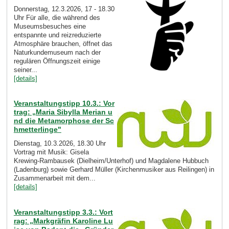
Donnerstag, 12.3.2026, 17 - 18.30
Uhr Für alle, die während des
Museumsbesuches eine
entspannte und reizreduzierte
Atmosphäre brauchen, öffnet das
Naturkundemuseum nach der
regulären Öffnungszeit einige
seiner...
[details]
Veranstaltungstipp 10.3.: Vor
trag: „Maria Sibylla Merian u
nd die Metamorphose der Sc
hmetterlinge"
Dienstag, 10.3.2026, 18.30 Uhr
Vortrag mit Musik: Gisela
Krewing-Rambausek (Dielheim/Unterhof) und Magdalene Hubbuch
(Ladenburg) sowie Gerhard Müller (Kirchenmusiker aus Reilingen) in
Zusammenarbeit mit dem...
[details]
Veranstaltungstipp 3.3.: Vort
rag: „Markgräfin Karoline Lu