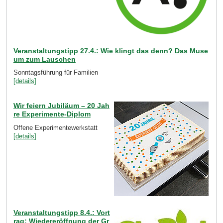
Veranstaltungstipp 27.4.: Wie klingt das denn? Das Muse
um zum Lauschen
Sonntagsführung für Familien
[details]
Wir feiern Jubiläum – 20 Jah
re Experimente-Diplom
Offene Experimentewerkstatt
[details]
Veranstaltungstipp 8.4.: Vort
rag: Wiedereröffnung der Gr