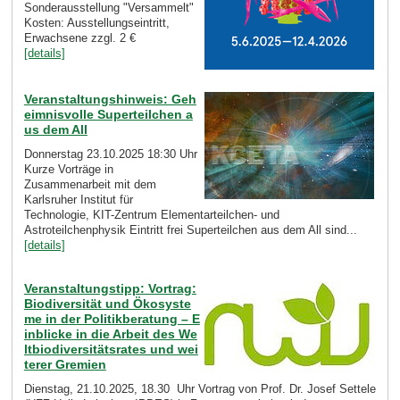
Sonderausstellung "Versammelt"
Kosten: Ausstellungseintritt,
Erwachsene zzgl. 2 €
[details]
Veranstaltungshinweis: Geh
eimnisvolle Superteilchen a
us dem All
Donnerstag 23.10.2025 18:30 Uhr
Kurze Vorträge in
Zusammenarbeit mit dem
Karlsruher Institut für
Technologie, KIT-Zentrum Elementarteilchen- und
Astroteilchenphysik Eintritt frei Superteilchen aus dem All sind...
[details]
Veranstaltungstipp: Vortrag:
Biodiversität und Ökosyste
me in der Politikberatung – E
inblicke in die Arbeit des We
ltbiodiversitätsrates und wei
terer Gremien
Dienstag, 21.10.2025, 18.30 Uhr Vortrag von Prof. Dr. Josef Settele