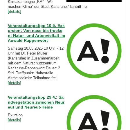
Klimakampagne „KA° - Wir
machen Klima“ der Stadt Karlsruhe.“ Eintritt frei
[details]
Veranstaltungstipp 10.5: Exk
ursion: Von nass bis trocke
n: Natur- und Artenvielfalt im
Auwald Rappenwört
Samstag 10.05.2025 10 Uhr - 12
Uhr mit Dr. Peter Müller
(Karlsruhe) in Zusammenarbeit
mit dem Naturschutzzentrum
Karlsruhe-Rappenwört Dauer: 2
Std. Treffpunkt: Haltestelle
Altrheinbrücke Teilnahme frei
[details]
Veranstaltungstipp 29.4.: Sa
ndvegetation zwischen Neur
eut und Neureut-Heide
Exursion
[details]