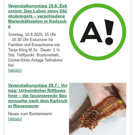
Veranstaltungstipp 10.8.:Exk
ursion: Das Leben eines Glü
cksbringers – verschiedene
Marienkäferarten in Karlsruh
e
Sonntag, 10.8.2025, 15 Uhr
- 16.30 Uhr Exkursion für
Familien und Erwachsene mit
Tanja Kling M.Sc. Dauer: 1 ½
Std. Treffpunkt: Bootsverleih,
Günter-Klotz-Anlage Teilnahme
frei
[details]
Veranstaltungstipp 28.7.: Vor
trag: Unheimlicher Riffbewo
hner – die faszinierende Spu
rensuche nach dem Karlsruh
er Riesenwurm
Neues zum Borstenwurm
[details]