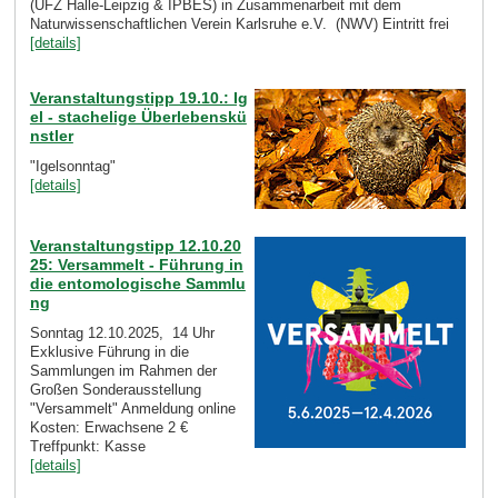
(UFZ Halle-Leipzig & IPBES) in Zusammenarbeit mit dem
Naturwissenschaftlichen Verein Karlsruhe e.V. (NWV) Eintritt frei
[details]
Veranstaltungstipp 19.10.: Ig
el - stachelige Überlebenskü
nstler
"Igelsonntag"
[details]
Veranstaltungstipp 12.10.20
25: Versammelt - Führung in
die entomologische Sammlu
ng
Sonntag 12.10.2025, 14 Uhr
Exklusive Führung in die
Sammlungen im Rahmen der
Großen Sonderausstellung
"Versammelt" Anmeldung online
Kosten: Erwachsene 2 €
Treffpunkt: Kasse
[details]