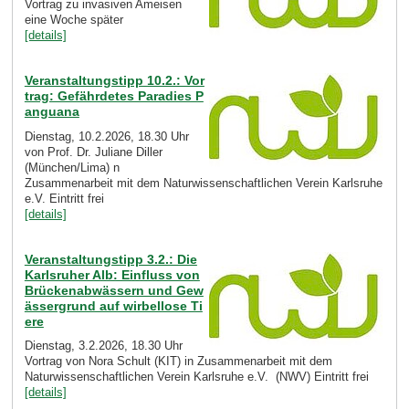
Vortrag zu invasiven Ameisen
eine Woche später
[details]
Veranstaltungstipp 10.2.: Vor
trag: Gefährdetes Paradies P
anguana
Dienstag, 10.2.2026, 18.30 Uhr
von Prof. Dr. Juliane Diller
(München/Lima) n
Zusammenarbeit mit dem Naturwissenschaftlichen Verein Karlsruhe
e.V. Eintritt frei
[details]
Veranstaltungstipp 3.2.: Die
Karlsruher Alb: Einfluss von
Brückenabwässern und Gew
ässergrund auf wirbellose Ti
ere
Dienstag, 3.2.2026, 18.30 Uhr
Vortrag von Nora Schult (KIT) in Zusammenarbeit mit dem
Naturwissenschaftlichen Verein Karlsruhe e.V. (NWV) Eintritt frei
[details]