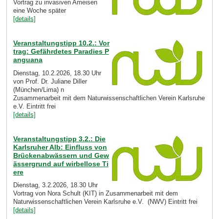
Vortrag zu invasiven Ameisen
eine Woche später
[details]
Veranstaltungstipp 10.2.: Vor
trag: Gefährdetes Paradies P
anguana
Dienstag, 10.2.2026, 18.30 Uhr
von Prof. Dr. Juliane Diller
(München/Lima) n
Zusammenarbeit mit dem Naturwissenschaftlichen Verein Karlsruhe
e.V. Eintritt frei
[details]
Veranstaltungstipp 3.2.: Die
Karlsruher Alb: Einfluss von
Brückenabwässern und Gew
ässergrund auf wirbellose Ti
ere
Dienstag, 3.2.2026, 18.30 Uhr
Vortrag von Nora Schult (KIT) in Zusammenarbeit mit dem
Naturwissenschaftlichen Verein Karlsruhe e.V. (NWV) Eintritt frei
[details]