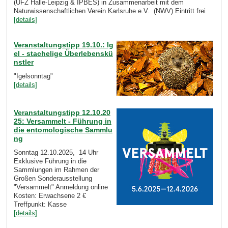
(UFZ Halle-Leipzig & IPBES) in Zusammenarbeit mit dem
Naturwissenschaftlichen Verein Karlsruhe e.V. (NWV) Eintritt frei
[details]
Veranstaltungstipp 19.10.: Ig
el - stachelige Überlebenskü
nstler
"Igelsonntag"
[details]
Veranstaltungstipp 12.10.20
25: Versammelt - Führung in
die entomologische Sammlu
ng
Sonntag 12.10.2025, 14 Uhr
Exklusive Führung in die
Sammlungen im Rahmen der
Großen Sonderausstellung
"Versammelt" Anmeldung online
Kosten: Erwachsene 2 €
Treffpunkt: Kasse
[details]