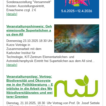
Sonderausstellung "Versammelt"
Kosten: Ausstellungseintritt,
Erwachsene zzgl. 2 €
[details]
Veranstaltungshinweis: Geh
eimnisvolle Superteilchen a
us dem All
Donnerstag 23.10.2025 18:30 Uhr
Kurze Vorträge in
Zusammenarbeit mit dem
Karlsruher Institut für
Technologie, KIT-Zentrum Elementarteilchen- und
Astroteilchenphysik Eintritt frei Superteilchen aus dem All sind...
[details]
Veranstaltungstipp: Vortrag:
Biodiversität und Ökosyste
me in der Politikberatung – E
inblicke in die Arbeit des We
ltbiodiversitätsrates und wei
terer Gremien
Dienstag, 21.10.2025, 18.30 Uhr Vortrag von Prof. Dr. Josef Settele