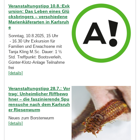
Veranstaltungstipp 10.8.:Exk
ursion: Das Leben eines Glü
cksbringers – verschiedene
Marienkäferarten in Karlsruh
e
Sonntag, 10.8.2025, 15 Uhr
- 16.30 Uhr Exkursion für
Familien und Erwachsene mit
Tanja Kling M.Sc. Dauer: 1 ½
Std. Treffpunkt: Bootsverleih,
Günter-Klotz-Anlage Teilnahme
frei
[details]
Veranstaltungstipp 28.7.: Vor
trag: Unheimlicher Riffbewo
hner – die faszinierende Spu
rensuche nach dem Karlsruh
er Riesenwurm
Neues zum Borstenwurm
[details]