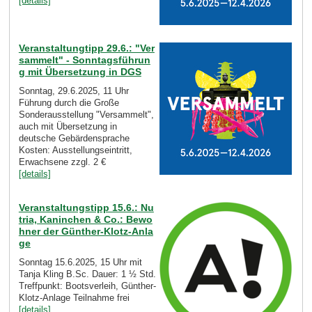
[details]
Veranstaltungtipp 29.6.: "Ver
sammelt" - Sonntagsführun
g mit Übersetzung in DGS
Sonntag, 29.6.2025, 11 Uhr
Führung durch die Große
Sonderausstellung "Versammelt",
auch mit Übersetzung in
deutsche Gebärdensprache
Kosten: Ausstellungseintritt,
Erwachsene zzgl. 2 €
[details]
Veranstaltungstipp 15.6.: Nu
tria, Kaninchen & Co.: Bewo
hner der Günther-Klotz-Anla
ge
Sonntag 15.6.2025, 15 Uhr mit
Tanja Kling B.Sc. Dauer: 1 ½ Std.
Treffpunkt: Bootsverleih, Günther-
Klotz-Anlage Teilnahme frei
[details]