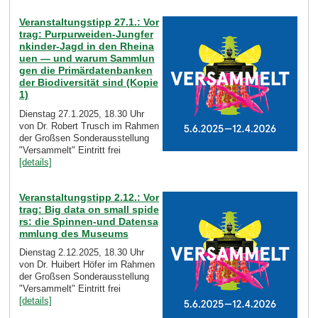
Veranstaltungstipp 27.1.: Vor
trag: Purpurweiden-Jungfer
nkinder-Jagd in den Rheina
uen — und warum Sammlun
gen die Primärdatenbanken
der Biodiversität sind (Kopie
1)
Dienstag 27.1.2025, 18.30 Uhr
von Dr. Robert Trusch im Rahmen
der Großsen Sonderausstellung
"Versammelt" Eintritt frei
[details]
Veranstaltungstipp 2.12.: Vor
trag: Big data on small spide
rs: die Spinnen-und Datensa
mmlung des Museums
Dienstag 2.12.2025, 18.30 Uhr
von Dr. Huibert Höfer im Rahmen
der Großsen Sonderausstellung
"Versammelt" Eintritt frei
[details]