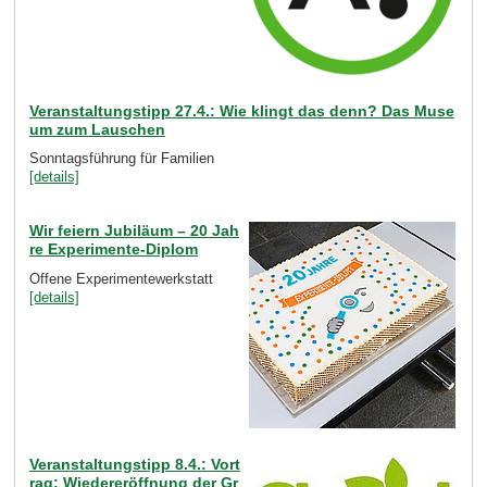
Veranstaltungstipp 27.4.: Wie klingt das denn? Das Muse
um zum Lauschen
Sonntagsführung für Familien
[details]
Wir feiern Jubiläum – 20 Jah
re Experimente-Diplom
Offene Experimentewerkstatt
[details]
Veranstaltungstipp 8.4.: Vort
rag: Wiedereröffnung der Gr