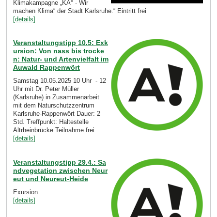
Klimakampagne „KA° - Wir
machen Klima“ der Stadt Karlsruhe.“ Eintritt frei
[details]
Veranstaltungstipp 10.5: Exk
ursion: Von nass bis trocke
n: Natur- und Artenvielfalt im
Auwald Rappenwört
Samstag 10.05.2025 10 Uhr - 12
Uhr mit Dr. Peter Müller
(Karlsruhe) in Zusammenarbeit
mit dem Naturschutzzentrum
Karlsruhe-Rappenwört Dauer: 2
Std. Treffpunkt: Haltestelle
Altrheinbrücke Teilnahme frei
[details]
Veranstaltungstipp 29.4.: Sa
ndvegetation zwischen Neur
eut und Neureut-Heide
Exursion
[details]