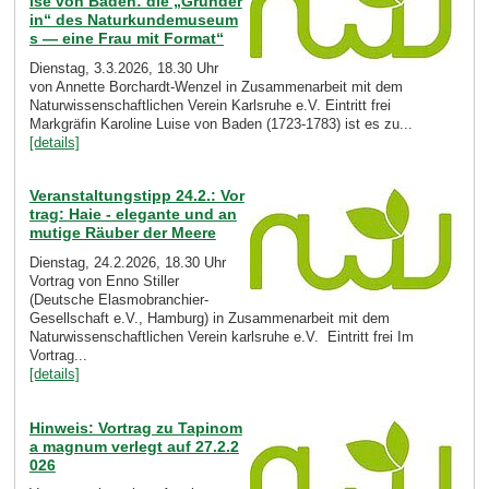
ise von Baden: die „Gründer
in“ des Naturkundemuseum
s — eine Frau mit Format“
Dienstag, 3.3.2026, 18.30 Uhr
von Annette Borchardt-Wenzel in Zusammenarbeit mit dem
Naturwissenschaftlichen Verein Karlsruhe e.V. Eintritt frei
Markgräfin Karoline Luise von Baden (1723-1783) ist es zu...
[details]
Veranstaltungstipp 24.2.: Vor
trag: Haie - elegante und an
mutige Räuber der Meere
Dienstag, 24.2.2026, 18.30 Uhr
Vortrag von Enno Stiller
(Deutsche Elasmobranchier-
Gesellschaft e.V., Hamburg) in Zusammenarbeit mit dem
Naturwissenschaftlichen Verein karlsruhe e.V. Eintritt frei Im
Vortrag...
[details]
Hinweis: Vortrag zu Tapinom
a magnum verlegt auf 27.2.2
026