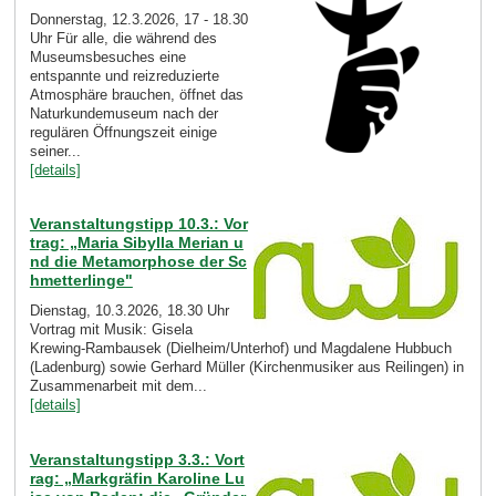
Donnerstag, 12.3.2026, 17 - 18.30
Uhr Für alle, die während des
Museumsbesuches eine
entspannte und reizreduzierte
Atmosphäre brauchen, öffnet das
Naturkundemuseum nach der
regulären Öffnungszeit einige
seiner...
[details]
Veranstaltungstipp 10.3.: Vor
trag: „Maria Sibylla Merian u
nd die Metamorphose der Sc
hmetterlinge"
Dienstag, 10.3.2026, 18.30 Uhr
Vortrag mit Musik: Gisela
Krewing-Rambausek (Dielheim/Unterhof) und Magdalene Hubbuch
(Ladenburg) sowie Gerhard Müller (Kirchenmusiker aus Reilingen) in
Zusammenarbeit mit dem...
[details]
Veranstaltungstipp 3.3.: Vort
rag: „Markgräfin Karoline Lu