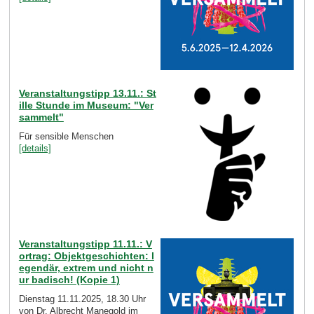
Veranstaltungstipp 13.11.: St
ille Stunde im Museum: "Ver
sammelt"
Für sensible Menschen
[details]
Veranstaltungstipp 11.11.: V
ortrag: Objektgeschichten: l
egendär, extrem und nicht n
ur badisch! (Kopie 1)
Dienstag 11.11.2025, 18.30 Uhr
von Dr. Albrecht Manegold im