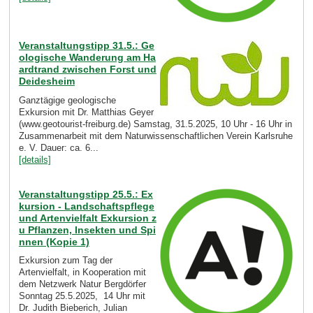
Veranstaltungstipp 31.5.: Ge
ologische Wanderung am Ha
ardtrand zwischen Forst und
Deidesheim
Ganztägige geologische
Exkursion mit Dr. Matthias Geyer
(www.geotourist-freiburg.de) Samstag, 31.5.2025, 10 Uhr - 16 Uhr in
Zusammenarbeit mit dem Naturwissenschaftlichen Verein Karlsruhe
e. V. Dauer: ca. 6...
[details]
Veranstaltungstipp 25.5.: Ex
kursion - Landschaftspflege
und Artenvielfalt Exkursion z
u Pflanzen, Insekten und Spi
nnen (Kopie 1)
Exkursion zum Tag der
Artenvielfalt, in Kooperation mit
dem Netzwerk Natur Bergdörfer
Sonntag 25.5.2025, 14 Uhr mit
Dr. Judith Bieberich, Julian