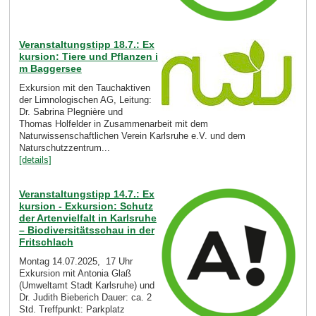
Veranstaltungstipp 18.7.: Ex
kursion: Tiere und Pflanzen i
m Baggersee
Exkursion mit den Tauchaktiven
der Limnologischen AG, Leitung:
Dr. Sabrina Plegnière und
Thomas Holfelder in Zusammenarbeit mit dem
Naturwissenschaftlichen Verein Karlsruhe e.V. und dem
Naturschutzzentrum...
[details]
Veranstaltungstipp 14.7.: Ex
kursion - Exkursion: Schutz
der Artenvielfalt in Karlsruhe
– Biodiversitätsschau in der
Fritschlach
Montag 14.07.2025, 17 Uhr
Exkursion mit Antonia Glaß
(Umweltamt Stadt Karlsruhe) und
Dr. Judith Bieberich Dauer: ca. 2
Std. Treffpunkt: Parkplatz