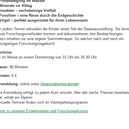
 Fortbewegung im Wasser
 Minerale im Alltag
 Insekten – sechsbeinige Vielfalt
 Fossilien – eine Reise durch die Erdgeschichte
 Vögel – perfekt ausgerüstet für ihren Lebensraum
n jedem Termin erkunden die Kinder einen Teil der Dauerausstellung. Sie lern
rste Forschungsmethoden kennen und dokumentieren ihre Beobachtungen.
azu erhalten sie eine eigene Sammelmappe. So wächst nach und nach ein
inzigartiges Forschungstagebuch!
ermine:
x im Monat an einem Donnerstag von 15 Uhr bis 16.30 Uhr
auer:
90 Minuten
osten:
6 €
nmeldung:
online unter
Veranstaltungskalender
ie Anmeldung erfolgt zu jedem Kurs einzeln. Wer alle sechs Themen bearbeit
t, erhält ein Diplom.
ktuelle Termine finden sich im Vierteljahresprogramm.
lyer zu unseren Experimenten und Forschungskursen