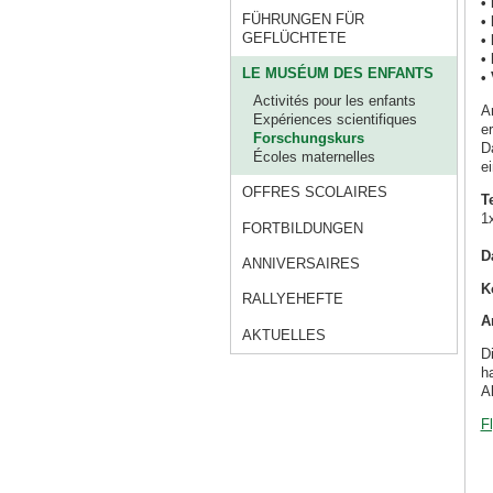
•
FÜHRUNGEN FÜR
•
GEFLÜCHTETE
•
•
LE MUSÉUM DES ENFANTS
•
Activités pour les enfants
A
Expériences scientifiques
e
Forschungskurs
D
Écoles maternelles
e
OFFRES SCOLAIRES
T
1
FORTBILDUNGEN
D
ANNIVERSAIRES
K
RALLYEHEFTE
A
AKTUELLES
D
ha
A
F