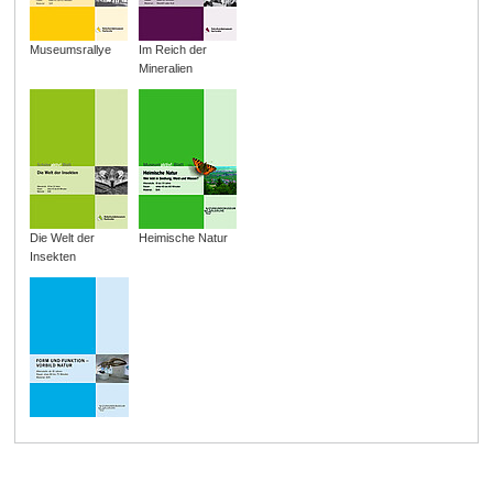
Museumsrallye
Im Reich der
Mineralien
Die Welt der
Heimische Natur
Insekten