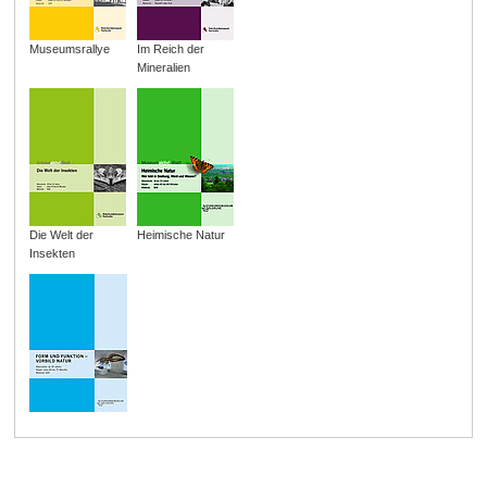
Museumsrallye
Im Reich der
Mineralien
Die Welt der
Heimische Natur
Insekten