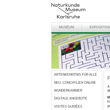
MUSÉUM
EXPOSITIO
ARTENKENNTNIS FÜR ALLE
R
NEU: CONCHYLIEN ONLINE
A
WUNDERKAMMER
M
M
DIGITALE ANGEBOTE
E
g
VISITES GUIDÉES