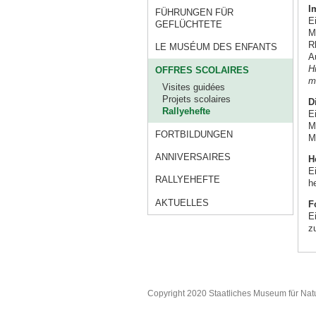
I
FÜHRUNGEN FÜR
E
GEFLÜCHTETE
M
R
LE MUSÉUM DES ENFANTS
A
H
OFFRES SCOLAIRES
m
Visites guidées
Projets scolaires
D
Rallyehefte
E
M
FORTBILDUNGEN
M
ANNIVERSAIRES
H
E
RALLYEHEFTE
h
AKTUELLES
F
E
z
Copyright 2020 Staatliches Museum für Nat