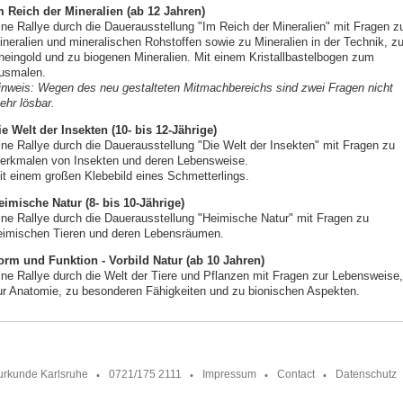
m Reich der Mineralien (ab 12 Jahren)
ine Rallye durch die Dauerausstellung "Im Reich der Mineralien" mit Fragen z
ineralien und mineralischen Rohstoffen sowie zu Mineralien in der Technik, z
heingold und zu biogenen Mineralien. Mit einem Kristallbastelbogen zum
usmalen.
inweis: Wegen des neu gestalteten Mitmachbereichs sind zwei Fragen nicht
ehr lösbar.
ie Welt der Insekten (10- bis 12-Jährige)
ine Rallye durch die Dauerausstellung "Die Welt der Insekten" mit Fragen zu
erkmalen von Insekten und deren Lebensweise.
it einem großen Klebebild eines Schmetterlings.
eimische Natur (8- bis 10-Jährige)
ine Rallye durch die Dauerausstellung "Heimische Natur" mit Fragen zu
eimischen Tieren und deren Lebensräumen.
orm und Funktion - Vorbild Natur (ab 10 Jahren)
ine Rallye durch die Welt der Tiere und Pflanzen mit Fragen zur Lebensweise,
ur Anatomie, zu besonderen Fähigkeiten und zu bionischen Aspekten.
urkunde Karlsruhe
0721/175 2111
Impressum
Contact
Datenschutz