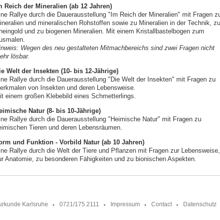
m Reich der Mineralien (ab 12 Jahren)
ine Rallye durch die Dauerausstellung "Im Reich der Mineralien" mit Fragen z
ineralien und mineralischen Rohstoffen sowie zu Mineralien in der Technik, z
heingold und zu biogenen Mineralien. Mit einem Kristallbastelbogen zum
usmalen.
inweis: Wegen des neu gestalteten Mitmachbereichs sind zwei Fragen nicht
ehr lösbar.
ie Welt der Insekten (10- bis 12-Jährige)
ine Rallye durch die Dauerausstellung "Die Welt der Insekten" mit Fragen zu
erkmalen von Insekten und deren Lebensweise.
it einem großen Klebebild eines Schmetterlings.
eimische Natur (8- bis 10-Jährige)
ine Rallye durch die Dauerausstellung "Heimische Natur" mit Fragen zu
eimischen Tieren und deren Lebensräumen.
orm und Funktion - Vorbild Natur (ab 10 Jahren)
ine Rallye durch die Welt der Tiere und Pflanzen mit Fragen zur Lebensweise,
ur Anatomie, zu besonderen Fähigkeiten und zu bionischen Aspekten.
urkunde Karlsruhe
0721/175 2111
Impressum
Contact
Datenschutz