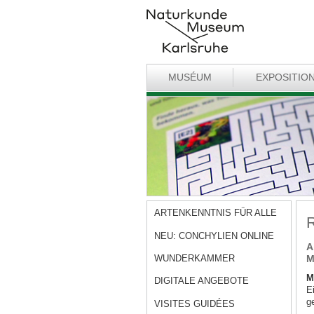
MUSÉUM
EXPOSITIO
ARTENKENNTNIS FÜR ALLE
R
NEU: CONCHYLIEN ONLINE
A
WUNDERKAMMER
M
M
DIGITALE ANGEBOTE
E
g
VISITES GUIDÉES