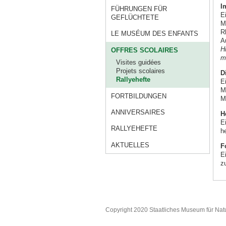
I
FÜHRUNGEN FÜR
E
GEFLÜCHTETE
M
R
LE MUSÉUM DES ENFANTS
A
H
OFFRES SCOLAIRES
m
Visites guidées
Projets scolaires
D
Rallyehefte
E
M
FORTBILDUNGEN
M
ANNIVERSAIRES
H
E
RALLYEHEFTE
h
AKTUELLES
F
E
z
Copyright 2020 Staatliches Museum für Nat