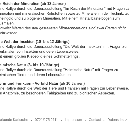
m Reich der Mineralien (ab 12 Jahren)
ine Rallye durch die Dauerausstellung "Im Reich der Mineralien" mit Fragen z
ineralien und mineralischen Rohstoffen sowie zu Mineralien in der Technik, z
heingold und zu biogenen Mineralien. Mit einem Kristallbastelbogen zum
usmalen.
inweis: Wegen des neu gestalteten Mitmachbereichs sind zwei Fragen nicht
ehr lösbar.
ie Welt der Insekten (10- bis 12-Jährige)
ine Rallye durch die Dauerausstellung "Die Welt der Insekten" mit Fragen zu
erkmalen von Insekten und deren Lebensweise.
it einem großen Klebebild eines Schmetterlings.
eimische Natur (8- bis 10-Jährige)
ine Rallye durch die Dauerausstellung "Heimische Natur" mit Fragen zu
eimischen Tieren und deren Lebensräumen.
orm und Funktion - Vorbild Natur (ab 10 Jahren)
ine Rallye durch die Welt der Tiere und Pflanzen mit Fragen zur Lebensweise,
ur Anatomie, zu besonderen Fähigkeiten und zu bionischen Aspekten.
urkunde Karlsruhe
0721/175 2111
Impressum
Contact
Datenschutz