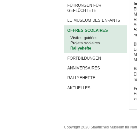
I
FÜHRUNGEN FÜR
E
GEFLÜCHTETE
M
R
LE MUSÉUM DES ENFANTS
A
H
OFFRES SCOLAIRES
m
Visites guidées
Projets scolaires
D
Rallyehefte
E
M
FORTBILDUNGEN
M
ANNIVERSAIRES
H
E
RALLYEHEFTE
h
AKTUELLES
F
E
z
Copyright 2020 Staatliches Museum für Nat