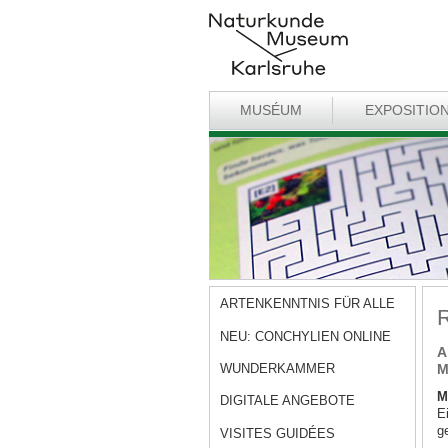
MUSÉUM
EXPOSITIO
ARTENKENNTNIS FÜR ALLE
R
NEU: CONCHYLIEN ONLINE
A
WUNDERKAMMER
M
M
DIGITALE ANGEBOTE
E
g
VISITES GUIDÉES