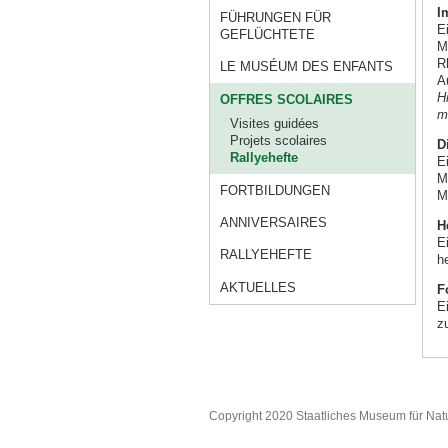
I
FÜHRUNGEN FÜR
E
GEFLÜCHTETE
M
R
LE MUSÉUM DES ENFANTS
A
H
OFFRES SCOLAIRES
m
Visites guidées
Projets scolaires
D
Rallyehefte
E
M
FORTBILDUNGEN
M
ANNIVERSAIRES
H
E
RALLYEHEFTE
h
AKTUELLES
F
E
z
Copyright 2020 Staatliches Museum für Nat