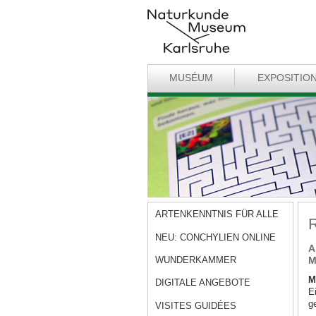
MUSÉUM
EXPOSITIO
ARTENKENNTNIS FÜR ALLE
R
NEU: CONCHYLIEN ONLINE
A
WUNDERKAMMER
M
M
DIGITALE ANGEBOTE
E
g
VISITES GUIDÉES