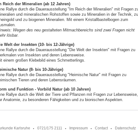
m Reich der Mineralien (ab 12 Jahren)
ine Rallye durch die Dauerausstellung "Im Reich der Mineralien" mit Fragen z
ineralien und mineralischen Rohstoffen sowie zu Mineralien in der Technik, z
heingold und zu biogenen Mineralien. Mit einem Kristallbastelbogen zum
usmalen.
inweis: Wegen des neu gestalteten Mitmachbereichs sind zwei Fragen nicht
ehr lösbar.
ie Welt der Insekten (10- bis 12-Jährige)
ine Rallye durch die Dauerausstellung "Die Welt der Insekten" mit Fragen zu
erkmalen von Insekten und deren Lebensweise.
it einem großen Klebebild eines Schmetterlings.
eimische Natur (8- bis 10-Jährige)
ine Rallye durch die Dauerausstellung "Heimische Natur" mit Fragen zu
eimischen Tieren und deren Lebensräumen.
orm und Funktion - Vorbild Natur (ab 10 Jahren)
ine Rallye durch die Welt der Tiere und Pflanzen mit Fragen zur Lebensweise,
ur Anatomie, zu besonderen Fähigkeiten und zu bionischen Aspekten.
urkunde Karlsruhe
0721/175 2111
Impressum
Contact
Datenschutz