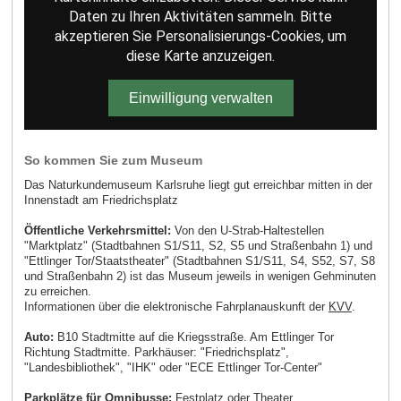
Daten zu Ihren Aktivitäten sammeln. Bitte
akzeptieren Sie Personalisierungs-Cookies, um
diese Karte anzuzeigen.
Einwilligung verwalten
So kommen Sie zum Museum
Das Naturkundemuseum Karlsruhe liegt gut erreichbar mitten in der
Innenstadt am Friedrichsplatz
Öffentliche Verkehrsmittel:
Von den U-Strab-Haltestellen
"Marktplatz" (Stadtbahnen S1/S11, S2, S5 und Straßenbahn 1) und
"Ettlinger Tor/Staatstheater" (Stadtbahnen S1/S11, S4, S52, S7, S8
und Straßenbahn 2) ist das Museum jeweils in wenigen Gehminuten
zu erreichen.
Informationen über die elektronische Fahrplanauskunft der
KVV
.
Auto:
B10 Stadtmitte auf die Kriegsstraße. Am Ettlinger Tor
Richtung Stadtmitte. Parkhäuser: "Friedrichsplatz",
"Landesbibliothek", "IHK" oder "ECE Ettlinger Tor-Center"
Parkplätze für Omnibusse:
Festplatz oder Theater