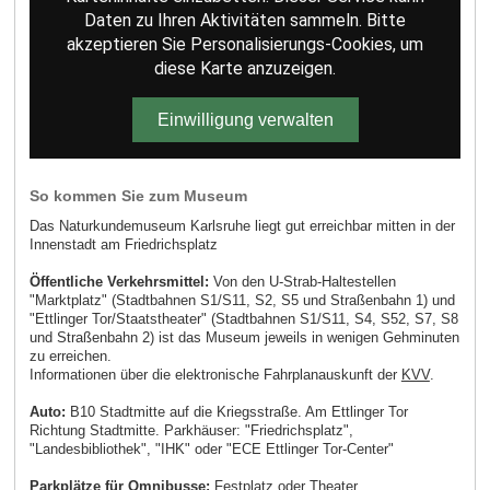
Daten zu Ihren Aktivitäten sammeln. Bitte
akzeptieren Sie Personalisierungs-Cookies, um
diese Karte anzuzeigen.
Einwilligung verwalten
So kommen Sie zum Museum
Das Naturkundemuseum Karlsruhe liegt gut erreichbar mitten in der
Innenstadt am Friedrichsplatz
Öffentliche Verkehrsmittel:
Von den U-Strab-Haltestellen
"Marktplatz" (Stadtbahnen S1/S11, S2, S5 und Straßenbahn 1) und
"Ettlinger Tor/Staatstheater" (Stadtbahnen S1/S11, S4, S52, S7, S8
und Straßenbahn 2) ist das Museum jeweils in wenigen Gehminuten
zu erreichen.
Informationen über die elektronische Fahrplanauskunft der
KVV
.
Auto:
B10 Stadtmitte auf die Kriegsstraße. Am Ettlinger Tor
Richtung Stadtmitte. Parkhäuser: "Friedrichsplatz",
"Landesbibliothek", "IHK" oder "ECE Ettlinger Tor-Center"
Parkplätze für Omnibusse:
Festplatz oder Theater