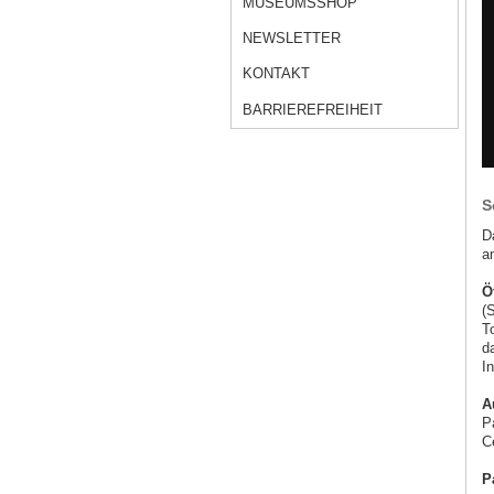
MUSEUMSSHOP
NEWSLETTER
KONTAKT
BARRIEREFREIHEIT
S
D
a
Ö
(
T
d
I
A
P
C
P