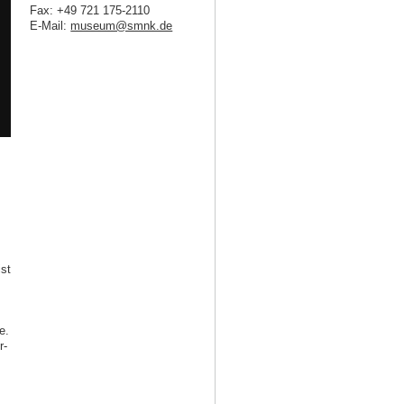
Fax: +49 721 175-2110
E-Mail:
museum@smnk.de
st
e.
r-