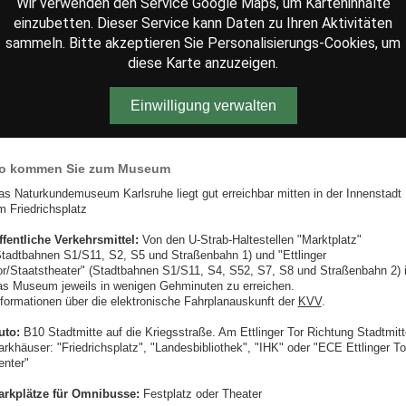
Wir verwenden den Service Google Maps, um Karteninhalte
einzubetten. Dieser Service kann Daten zu Ihren Aktivitäten
sammeln. Bitte akzeptieren Sie Personalisierungs-Cookies, um
diese Karte anzuzeigen.
Einwilligung verwalten
o kommen Sie zum Museum
as Naturkundemuseum Karlsruhe liegt gut erreichbar mitten in der Innenstadt
m Friedrichsplatz
ffentliche Verkehrsmittel:
Von den U-Strab-Haltestellen "Marktplatz"
Stadtbahnen S1/S11, S2, S5 und Straßenbahn 1) und "Ettlinger
or/Staatstheater" (Stadtbahnen S1/S11, S4, S52, S7, S8 und Straßenbahn 2) i
as Museum jeweils in wenigen Gehminuten zu erreichen.
nformationen über die elektronische Fahrplanauskunft der
KVV
.
uto:
B10 Stadtmitte auf die Kriegsstraße. Am Ettlinger Tor Richtung Stadtmitt
arkhäuser: "Friedrichsplatz", "Landesbibliothek", "IHK" oder "ECE Ettlinger To
enter"
arkplätze für Omnibusse:
Festplatz oder Theater