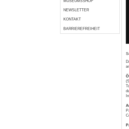
MUSEUMSSHOP
NEWSLETTER
KONTAKT
BARRIEREFREIHEIT
S
D
a
Ö
(
T
d
I
A
P
C
P