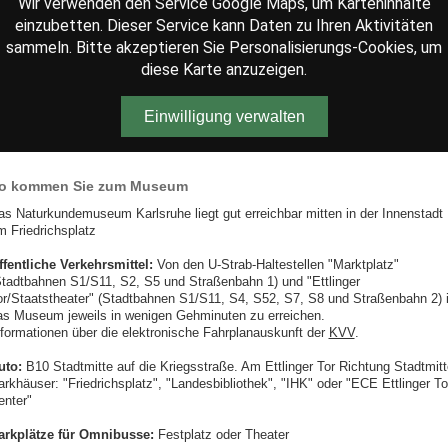
Wir verwenden den Service Google Maps, um Karteninhalte
einzubetten. Dieser Service kann Daten zu Ihren Aktivitäten
sammeln. Bitte akzeptieren Sie Personalisierungs-Cookies, um
diese Karte anzuzeigen.
Einwilligung verwalten
o kommen Sie zum Museum
as Naturkundemuseum Karlsruhe liegt gut erreichbar mitten in der Innenstadt
m Friedrichsplatz
ffentliche Verkehrsmittel:
Von den U-Strab-Haltestellen "Marktplatz"
Stadtbahnen S1/S11, S2, S5 und Straßenbahn 1) und "Ettlinger
or/Staatstheater" (Stadtbahnen S1/S11, S4, S52, S7, S8 und Straßenbahn 2) i
as Museum jeweils in wenigen Gehminuten zu erreichen.
nformationen über die elektronische Fahrplanauskunft der
KVV
.
uto:
B10 Stadtmitte auf die Kriegsstraße. Am Ettlinger Tor Richtung Stadtmitt
arkhäuser: "Friedrichsplatz", "Landesbibliothek", "IHK" oder "ECE Ettlinger To
enter"
arkplätze für Omnibusse:
Festplatz oder Theater