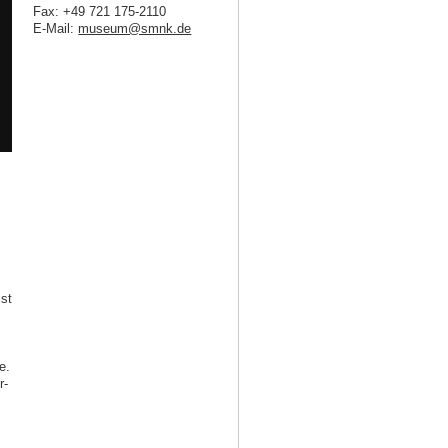
Fax: +49 721 175-2110
E-Mail:
museum@smnk.de
st
e.
r-