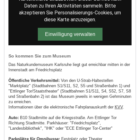
Daten zu Ihren Aktivitäten sammeln. Bitte
akzeptieren Sie Personalisierungs-Cookies, um
diese Karte anzuzeigen.
Einwilligung verwalten
So kommen Sie zum Museum
Das Naturkundemuseum Karlsruhe liegt gut erreichbar mitten in der
Innenstadt am Friedrichsplatz
Öffentliche Verkehrsmittel:
Von den U-Strab-Haltestellen
"Marktplatz" (Stadtbahnen S1/S11, S2, S5 und Straßenbahn 1) und
"Ettlinger Tor/Staatstheater" (Stadtbahnen S1/S11, S4, S52, S7, S8
und Straßenbahn 2) ist das Museum jeweils in wenigen Gehminuten
zu erreichen.
Informationen über die elektronische Fahrplanauskunft der
KVV
.
Auto:
B10 Stadtmitte auf die Kriegsstraße. Am Ettlinger Tor
Richtung Stadtmitte. Parkhäuser: "Friedrichsplatz",
"Landesbibliothek", "IHK" oder "ECE Ettlinger Tor-Center"
Parkplätze für Omnibusse:
Festplatz oder Theater